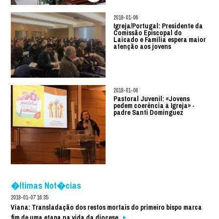
2018-01-06
Igreja/Portugal: Presidente da
Comissão Episcopal do
Laicado e Família espera maior
atenção aos jovens
2018-01-06
Pastoral Juvenil: «Jovens
pedem coerência à Igreja» -
padre Santi Dominguez
�ltimas Not�cias
2018-01-07 16:35
Viana: Transladação dos restos mortais do primeiro bispo marca
fim de uma etapa na vida da diocese