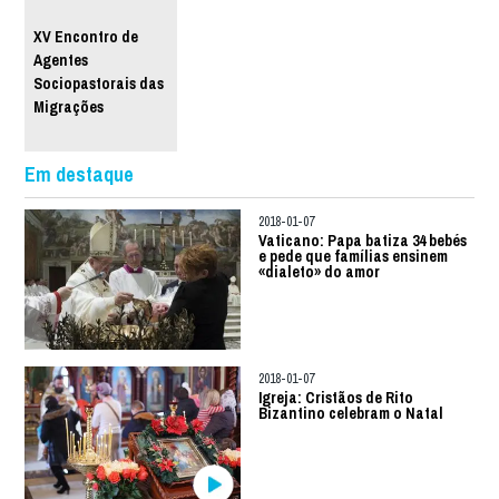
XV Encontro de
Agentes
Sociopastorais das
Migrações
Em destaque
2018-01-07
Vaticano: Papa batiza 34 bebés
e pede que famílias ensinem
«dialeto» do amor
2018-01-07
Igreja: Cristãos de Rito
Bizantino celebram o Natal