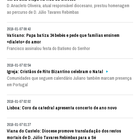
D. Anacleto Oliveira, atual responsável diocesano, prestou homenagem
ao percurso de D. Júlio Tavares Rebimbas
2018-01-07 09:43
Vaticano: Papa batiza 34 bebés e pede que famílias ensinem
«dialeto» do amor
Francisco assinalou festa do Batismo do Senhor
2018-01-07 02:54
Igreja: Cristãos de Rito Bizantino celebram o Natal
Comunidades que seguem calendário Juliano também marcam presença
em Portugal
2018-01-07 02:02
Lisboa: Coro da catedral apresenta concerto de ano novo
2018-01-07 01:27
Viana do Castelo: Diocese promove transladação dos restos
mortais de D. Júlio Tavares Rebimbas para a Sé