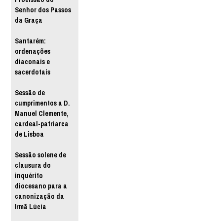
Senhor dos Passos
da Graça
Santarém:
ordenações
diaconais e
sacerdotais
Sessão de
cumprimentos a D.
Manuel Clemente,
cardeal-patriarca
de Lisboa
Sessão solene de
clausura do
inquérito
diocesano para a
canonização da
Irmã Lúcia