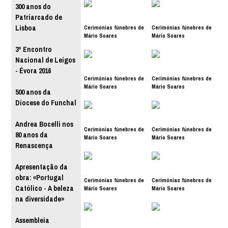
300 anos do
Patriarcado de
Cerimónias fúnebres de
Cerimónias fúnebres de
Lisboa
Mário Soares
Mário Soares
3º Encontro
Nacional de Leigos
- Évora 2016
Cerimónias fúnebres de
Cerimónias fúnebres de
Mário Soares
Mário Soares
500 anos da
Diocese do Funchal
Andrea Bocelli nos
Cerimónias fúnebres de
Cerimónias fúnebres de
80 anos da
Mário Soares
Mário Soares
Renascença
Apresentação da
obra: «Portugal
Cerimónias fúnebres de
Cerimónias fúnebres de
Católico - A beleza
Mário Soares
Mário Soares
na diversidade»
Assembleia