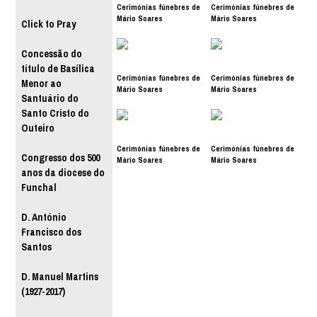
Cerimónias fúnebres de
Cerimónias fúnebres de
Mário Soares
Mário Soares
Click to Pray
Concessão do
título de Basílica
Cerimónias fúnebres de
Cerimónias fúnebres de
Menor ao
Mário Soares
Mário Soares
Santuário do
Santo Cristo do
Outeiro
Cerimónias fúnebres de
Cerimónias fúnebres de
Congresso dos 500
Mário Soares
Mário Soares
anos da diocese do
Funchal
D. António
Francisco dos
Santos
D. Manuel Martins
(1927-2017)