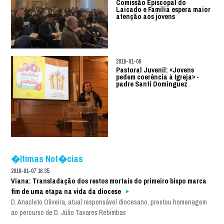
Comissão Episcopal do
Laicado e Família espera maior
atenção aos jovens
2018-01-06
Pastoral Juvenil: «Jovens
pedem coerência à Igreja» -
padre Santi Dominguez
�ltimas Not�cias
2018-01-07 16:35
Viana: Transladação dos restos mortais do primeiro bispo marca
fim de uma etapa na vida da diocese
D. Anacleto Oliveira, atual responsável diocesano, prestou homenagem
ao percurso de D. Júlio Tavares Rebimbas