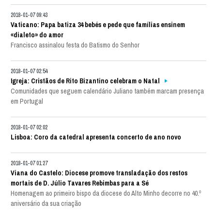
2018-01-07 09:43
Vaticano: Papa batiza 34 bebés e pede que famílias ensinem
«dialeto» do amor
Francisco assinalou festa do Batismo do Senhor
2018-01-07 02:54
Igreja: Cristãos de Rito Bizantino celebram o Natal
Comunidades que seguem calendário Juliano também marcam presença
em Portugal
2018-01-07 02:02
Lisboa: Coro da catedral apresenta concerto de ano novo
2018-01-07 01:27
Viana do Castelo: Diocese promove transladação dos restos
mortais de D. Júlio Tavares Rebimbas para a Sé
Homenagem ao primeiro bispo da diocese do Alto Minho decorre no 40.º
aniversário da sua criação