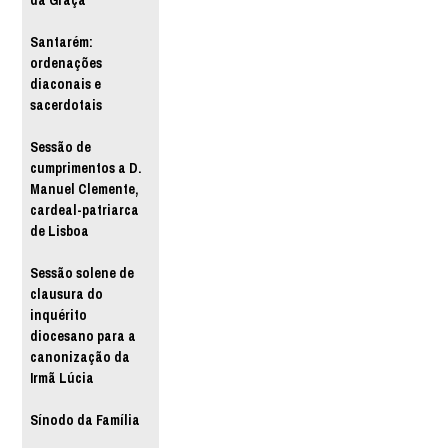
da Graça
Santarém:
ordenações
diaconais e
sacerdotais
Sessão de
cumprimentos a D.
Manuel Clemente,
cardeal-patriarca
de Lisboa
Sessão solene de
clausura do
inquérito
diocesano para a
canonização da
Irmã Lúcia
Sínodo da Família