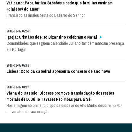
Vaticano: Papa batiza 34 bebés e pede que famílias ensinem
«dialeto» do amor
Francisco assinalou festa do Batismo do Senhor
2018-01-07 02:54
Igreja: Cristãos de Rito Bizantino celebram o Natal
Comunidades que seguem calendário Juliano também marcam presença
em Portugal
2018-01-07 02:02
Lisboa: Coro da catedral apresenta concerto de ano novo
2018-01-07 01:27
Viana do Castelo: Diocese promove transladação dos restos
mortais de D. Júlio Tavares Rebimbas para a Sé
Homenagem ao primeiro bispo da diocese do Alto Minho decorre no 40.º
aniversário da sua criação