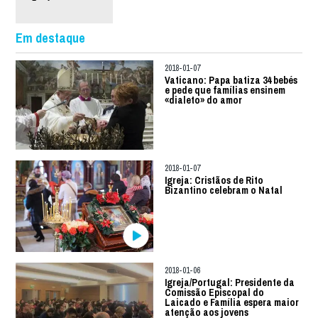
Em destaque
2018-01-07
Vaticano: Papa batiza 34 bebés
e pede que famílias ensinem
«dialeto» do amor
2018-01-07
Igreja: Cristãos de Rito
Bizantino celebram o Natal
2018-01-06
Igreja/Portugal: Presidente da
Comissão Episcopal do
Laicado e Família espera maior
atenção aos jovens