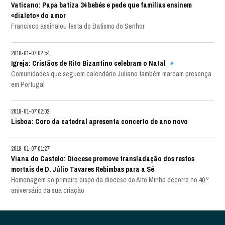
Vaticano: Papa batiza 34 bebés e pede que famílias ensinem
«dialeto» do amor
Francisco assinalou festa do Batismo do Senhor
2018-01-07 02:54
Igreja: Cristãos de Rito Bizantino celebram o Natal
Comunidades que seguem calendário Juliano também marcam presença
em Portugal
2018-01-07 02:02
Lisboa: Coro da catedral apresenta concerto de ano novo
2018-01-07 01:27
Viana do Castelo: Diocese promove transladação dos restos
mortais de D. Júlio Tavares Rebimbas para a Sé
Homenagem ao primeiro bispo da diocese do Alto Minho decorre no 40.º
aniversário da sua criação