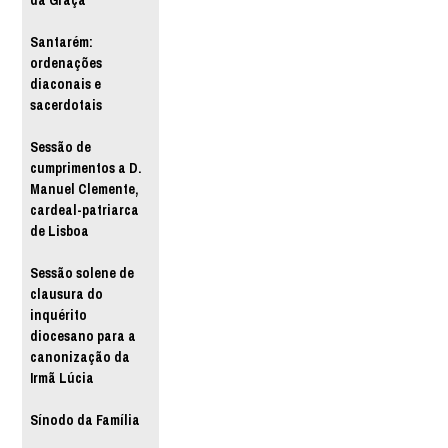
da Graça
Santarém:
ordenações
diaconais e
sacerdotais
Sessão de
cumprimentos a D.
Manuel Clemente,
cardeal-patriarca
de Lisboa
Sessão solene de
clausura do
inquérito
diocesano para a
canonização da
Irmã Lúcia
Sínodo da Família