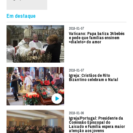
Em destaque
2018-01-07
Vaticano: Papa batiza 34 bebés
e pede que famílias ensinem
«dialeto» do amor
2018-01-07
Igreja: Cristãos de Rito
Bizantino celebram o Natal
2018-01-06
Igreja/Portugal: Presidente da
Comissão Episcopal do
Laicado e Família espera maior
atenção aos jovens