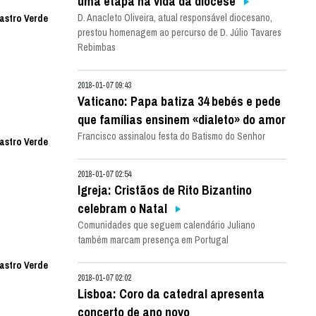
uma etapa na vida da diocese
D. Anacleto Oliveira, atual responsável diocesano,
Castro Verde
prestou homenagem ao percurso de D. Júlio Tavares
Rebimbas
2018-01-07 09:43
Vaticano: Papa batiza 34 bebés e pede
que famílias ensinem «dialeto» do amor
Francisco assinalou festa do Batismo do Senhor
Castro Verde
2018-01-07 02:54
Igreja: Cristãos de Rito Bizantino
celebram o Natal
Comunidades que seguem calendário Juliano
também marcam presença em Portugal
Castro Verde
2018-01-07 02:02
Lisboa: Coro da catedral apresenta
concerto de ano novo