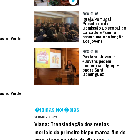
2018-01-06
Igreja/Portugal:
Presidente da
Comissão Episcopal do
Laicado e Família
espera maior atenção
Castro Verde
aos jovens
2018-01-06
Pastoral Juvenil:
«Jovens pedem
coerência à Igreja» -
padre Santi
Dominguez
Castro Verde
�ltimas Not�cias
2018-01-07 16:35
Viana: Transladação dos restos
mortais do primeiro bispo marca fim de