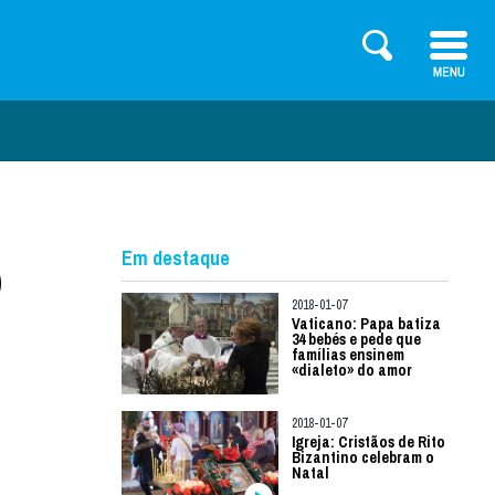
o
Em destaque
2018-01-07
Vaticano: Papa batiza
34 bebés e pede que
famílias ensinem
«dialeto» do amor
2018-01-07
Igreja: Cristãos de Rito
Bizantino celebram o
Natal