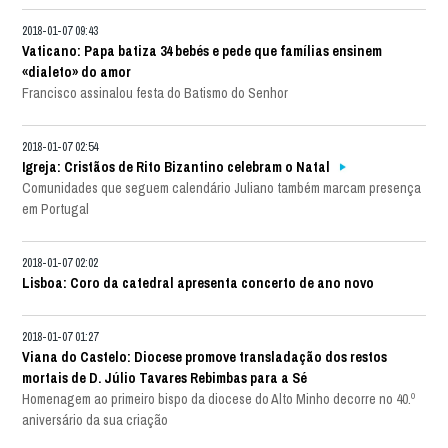
2018-01-07 09:43
Vaticano: Papa batiza 34 bebés e pede que famílias ensinem
«dialeto» do amor
Francisco assinalou festa do Batismo do Senhor
2018-01-07 02:54
Igreja: Cristãos de Rito Bizantino celebram o Natal
Comunidades que seguem calendário Juliano também marcam presença
em Portugal
2018-01-07 02:02
Lisboa: Coro da catedral apresenta concerto de ano novo
2018-01-07 01:27
Viana do Castelo: Diocese promove transladação dos restos
mortais de D. Júlio Tavares Rebimbas para a Sé
Homenagem ao primeiro bispo da diocese do Alto Minho decorre no 40.º
aniversário da sua criação