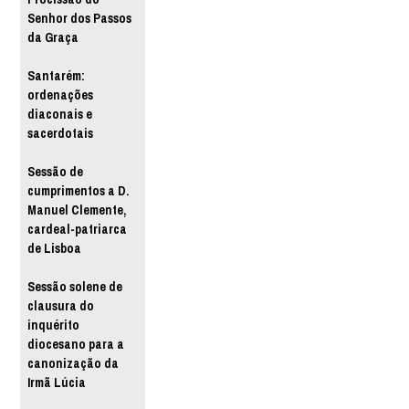
Senhor dos Passos
da Graça
Santarém:
ordenações
diaconais e
sacerdotais
Sessão de
cumprimentos a D.
Manuel Clemente,
cardeal-patriarca
de Lisboa
Sessão solene de
clausura do
inquérito
diocesano para a
canonização da
Irmã Lúcia