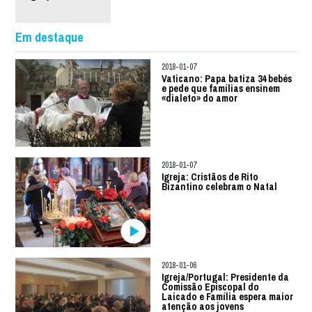
Em destaque
2018-01-07
Vaticano: Papa batiza 34 bebés
e pede que famílias ensinem
«dialeto» do amor
2018-01-07
Igreja: Cristãos de Rito
Bizantino celebram o Natal
2018-01-06
Igreja/Portugal: Presidente da
Comissão Episcopal do
Laicado e Família espera maior
atenção aos jovens