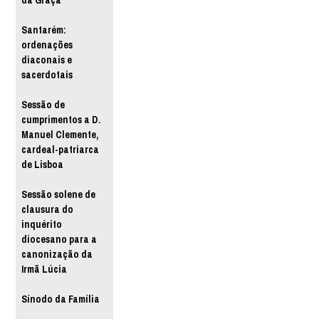
da Graça
Santarém:
ordenações
diaconais e
sacerdotais
Sessão de
cumprimentos a D.
Manuel Clemente,
cardeal-patriarca
de Lisboa
Sessão solene de
clausura do
inquérito
diocesano para a
canonização da
Irmã Lúcia
Sínodo da Família