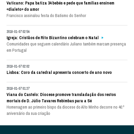
Vaticano: Papa batiza 34 bebés e pede que famílias ensinem
«dialeto» do amor
Francisco assinalou festa do Batismo do Senhor
2018-01-07 02:54
Igreja: Cristãos de Rito Bizantino celebram o Natal
Comunidades que seguem calendário Juliano também marcam presença
em Portugal
2018-01-07 02:02
Lisboa: Coro da catedral apresenta concerto de ano novo
2018-01-07 01:27
Viana do Castelo: Diocese promove transladação dos restos
mortais de D. Júlio Tavares Rebimbas para a Sé
Homenagem ao primeiro bispo da diocese do Alto Minho decorre no 40.º
aniversário da sua criação