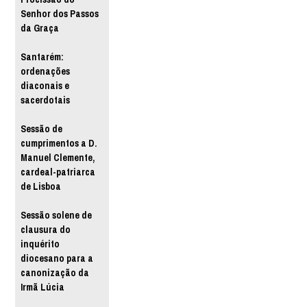
Senhor dos Passos
da Graça
Santarém:
ordenações
diaconais e
sacerdotais
Sessão de
cumprimentos a D.
Manuel Clemente,
cardeal-patriarca
de Lisboa
Sessão solene de
clausura do
inquérito
diocesano para a
canonização da
Irmã Lúcia