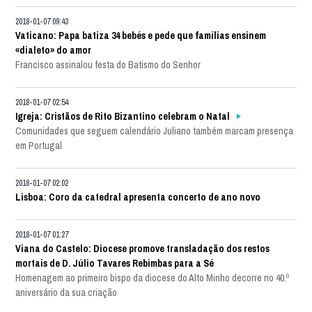
2018-01-07 09:43
Vaticano: Papa batiza 34 bebés e pede que famílias ensinem
«dialeto» do amor
Francisco assinalou festa do Batismo do Senhor
2018-01-07 02:54
Igreja: Cristãos de Rito Bizantino celebram o Natal
Comunidades que seguem calendário Juliano também marcam presença
em Portugal
2018-01-07 02:02
Lisboa: Coro da catedral apresenta concerto de ano novo
2018-01-07 01:27
Viana do Castelo: Diocese promove transladação dos restos
mortais de D. Júlio Tavares Rebimbas para a Sé
Homenagem ao primeiro bispo da diocese do Alto Minho decorre no 40.º
aniversário da sua criação