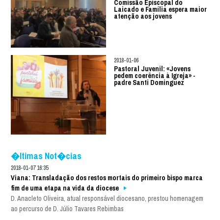
Comissão Episcopal do
Laicado e Família espera maior
atenção aos jovens
2018-01-06
Pastoral Juvenil: «Jovens
pedem coerência à Igreja» -
padre Santi Dominguez
�ltimas Not�cias
2018-01-07 16:35
Viana: Transladação dos restos mortais do primeiro bispo marca
fim de uma etapa na vida da diocese
D. Anacleto Oliveira, atual responsável diocesano, prestou homenagem
ao percurso de D. Júlio Tavares Rebimbas