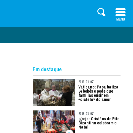
Em destaque
2018-01-07
Vaticano: Papa batiza
34 bebés e pede que
famílias ensinem
«dialeto» do amor
2018-01-07
Igreja: Cristãos de Rito
Bizantino celebram o
Natal