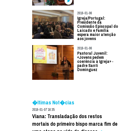
2018-01-06
Igreja/Portugal:
Presidente da
Comissão Episcopal do
Laicado e Família
espera maior atenção
aos jovens
2018-01-06
Pastoral Juvenil:
«Jovens pedem
coerência à Igreja» -
padre Santi
Dominguez
�ltimas Not�cias
2018-01-07 16:35
Viana: Transladação dos restos
mortais do primeiro bispo marca fim de