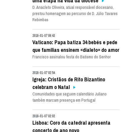
uma etapa na vida da diocese
D. Anacleto Oliveira, atual responsável diocesano,
prestou homenagem ao percurso de D. Júlio Tavares
Rebimbas
2018-01-07 09:43
Vaticano: Papa batiza 34 bebés e pede
que famílias ensinem «dialeto» do amor
Francisco assinalou festa do Batismo do Senhor
2018-01-07 02:54
Igreja: Cristãos de Rito Bizantino
celebram o Natal
Comunidades que seguem calendário Juliano
também marcam presença em Portugal
2018-01-07 02:02
Lisboa: Coro da catedral apresenta
concerto de ano novo