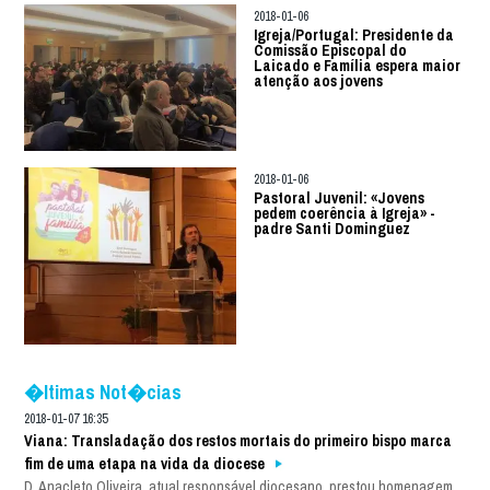
2018-01-06
Igreja/Portugal: Presidente da
Comissão Episcopal do
Laicado e Família espera maior
atenção aos jovens
2018-01-06
Pastoral Juvenil: «Jovens
pedem coerência à Igreja» -
padre Santi Dominguez
�ltimas Not�cias
2018-01-07 16:35
Viana: Transladação dos restos mortais do primeiro bispo marca
fim de uma etapa na vida da diocese
D. Anacleto Oliveira, atual responsável diocesano, prestou homenagem