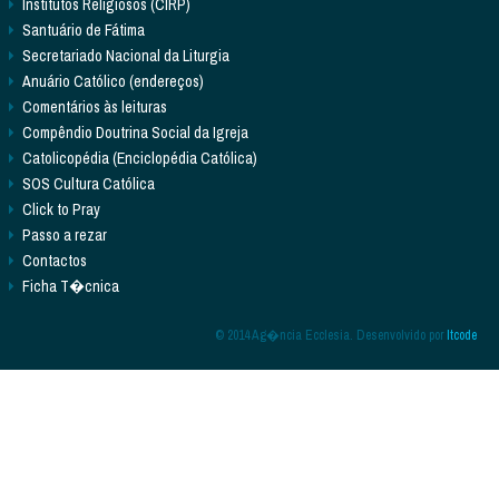
Institutos Religiosos (CIRP)
Santuário de Fátima
Secretariado Nacional da Liturgia
Anuário Católico (endereços)
Comentários às leituras
Compêndio Doutrina Social da Igreja
Catolicopédia (Enciclopédia Católica)
SOS Cultura Católica
Click to Pray
Passo a rezar
Contactos
Ficha T�cnica
© 2014 Ag�ncia Ecclesia. Desenvolvido por
Itcode