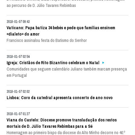
ao percurso de D. Júlio Tavares Rebimbas
2018-01-07 09:43
Vaticano: Papa batiza 34 bebés e pede que famílias ensinem
«dialeto» do amor
Francisco assinalou festa do Batismo do Senhor
2018-01-07 02:54
Igreja: Cristãos de Rito Bizantino celebram o Natal
Comunidades que seguem calendário Juliano também marcam presença
em Portugal
2018-01-07 02:02
Lisboa: Coro da catedral apresenta concerto de ano novo
2018-01-07 01:27
Viana do Castelo: Diocese promove transladação dos restos
mortais de D. Júlio Tavares Rebimbas para a Sé
Homenagem ao primeiro bispo da diocese do Alto Minho decorre no 40.º