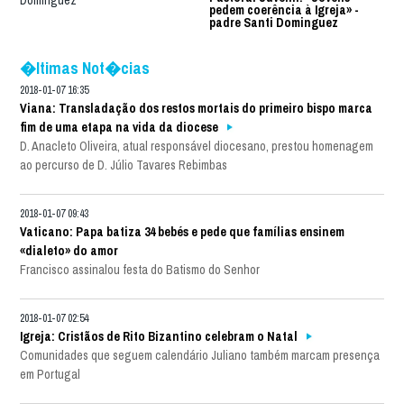
pedem coerência à Igreja» -
padre Santi Dominguez
�ltimas Not�cias
2018-01-07 16:35
Viana: Transladação dos restos mortais do primeiro bispo marca
fim de uma etapa na vida da diocese
D. Anacleto Oliveira, atual responsável diocesano, prestou homenagem
ao percurso de D. Júlio Tavares Rebimbas
2018-01-07 09:43
Vaticano: Papa batiza 34 bebés e pede que famílias ensinem
«dialeto» do amor
Francisco assinalou festa do Batismo do Senhor
2018-01-07 02:54
Igreja: Cristãos de Rito Bizantino celebram o Natal
Comunidades que seguem calendário Juliano também marcam presença
em Portugal