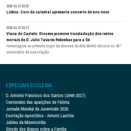
2018-01-07 02:02
Lisboa: Coro da catedral apresenta concerto de ano novo
2018-01-07 01:27
Viana do Castelo: Diocese promove transladação dos restos
mortais de D. Júlio Tavares Rebimbas para a Sé
Homenagem ao primeiro bispo da diocese do Alto Minho decorre no 40.º
aniversário da sua criação
ESPECIAIS ECCLESIA
D. António Francisco dos Santos (1948-2017)
Centenário das aparições de Fátima
Jornada Mundial da Juventude 2016
Exortação Apostólica - Amoris Laetitia
Jubileu da Misericórdia
Sínodo dos Bispos sobre a Família