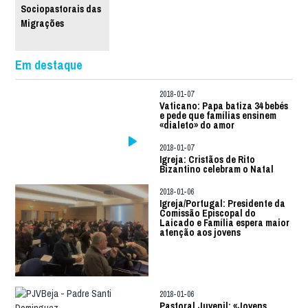
Sociopastorais das
Migrações
Em destaque
2018-01-07
Vaticano: Papa batiza 34 bebés
e pede que famílias ensinem
«dialeto» do amor
2018-01-07
Igreja: Cristãos de Rito
Bizantino celebram o Natal
2018-01-06
Igreja/Portugal: Presidente da
Comissão Episcopal do
Laicado e Família espera maior
atenção aos jovens
2018-01-06
Pastoral Juvenil: «Jovens