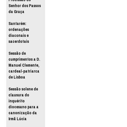
Senhor dos Passos
da Graça
Santarém:
ordenações
diaconais e
sacerdotais
Sessão de
cumprimentos a D.
Manuel Clemente,
cardeal-patriarca
de Lisboa
Sessão solene de
clausura do
inquérito
diocesano para a
canonização da
Irmã Lúcia