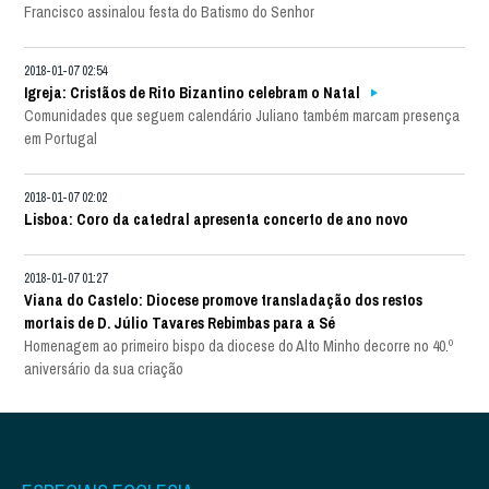
Francisco assinalou festa do Batismo do Senhor
2018-01-07 02:54
Igreja: Cristãos de Rito Bizantino celebram o Natal
Comunidades que seguem calendário Juliano também marcam presença
em Portugal
2018-01-07 02:02
Lisboa: Coro da catedral apresenta concerto de ano novo
2018-01-07 01:27
Viana do Castelo: Diocese promove transladação dos restos
mortais de D. Júlio Tavares Rebimbas para a Sé
Homenagem ao primeiro bispo da diocese do Alto Minho decorre no 40.º
aniversário da sua criação