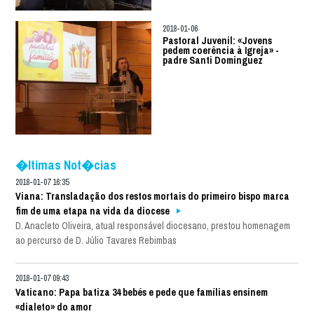
2018-01-06
Pastoral Juvenil: «Jovens
pedem coerência à Igreja» -
padre Santi Dominguez
�ltimas Not�cias
2018-01-07 16:35
Viana: Transladação dos restos mortais do primeiro bispo marca
fim de uma etapa na vida da diocese
D. Anacleto Oliveira, atual responsável diocesano, prestou homenagem
ao percurso de D. Júlio Tavares Rebimbas
2018-01-07 09:43
Vaticano: Papa batiza 34 bebés e pede que famílias ensinem
«dialeto» do amor