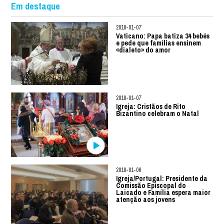
Em destaque
2018-01-07
Vaticano: Papa batiza 34 bebés
e pede que famílias ensinem
«dialeto» do amor
2018-01-07
Igreja: Cristãos de Rito
Bizantino celebram o Natal
2018-01-06
Igreja/Portugal: Presidente da
Comissão Episcopal do
Laicado e Família espera maior
atenção aos jovens