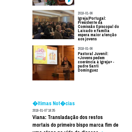
2018-01-06
Igreja/Portugal:
Presidente da
Comissão Episcopal do
Laicado e Família
espera maior atenção
aos jovens
2018-01-06
Pastoral Juvenil:
«Jovens pedem
coerência à Igreja» -
padre Santi
Dominguez
�ltimas Not�cias
2018-01-07 16:35
Viana: Transladação dos restos
mortais do primeiro bispo marca fim de