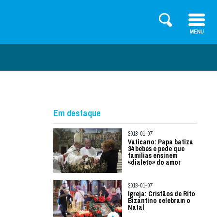
Em destaque
2018-01-07
Vaticano: Papa batiza
34 bebés e pede que
famílias ensinem
«dialeto» do amor
2018-01-07
Igreja: Cristãos de Rito
Bizantino celebram o
Natal