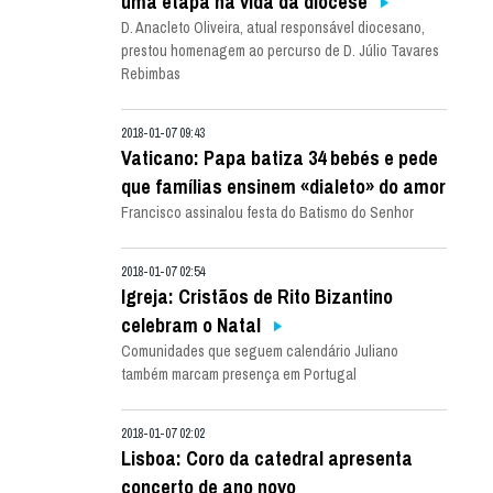
uma etapa na vida da diocese
D. Anacleto Oliveira, atual responsável diocesano,
prestou homenagem ao percurso de D. Júlio Tavares
Rebimbas
2018-01-07 09:43
Vaticano: Papa batiza 34 bebés e pede
que famílias ensinem «dialeto» do amor
Francisco assinalou festa do Batismo do Senhor
2018-01-07 02:54
Igreja: Cristãos de Rito Bizantino
celebram o Natal
Comunidades que seguem calendário Juliano
também marcam presença em Portugal
2018-01-07 02:02
Lisboa: Coro da catedral apresenta
concerto de ano novo