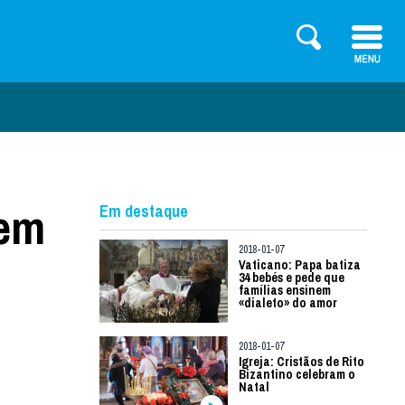
 em
Em destaque
2018-01-07
Vaticano: Papa batiza
34 bebés e pede que
famílias ensinem
«dialeto» do amor
2018-01-07
Igreja: Cristãos de Rito
Bizantino celebram o
Natal