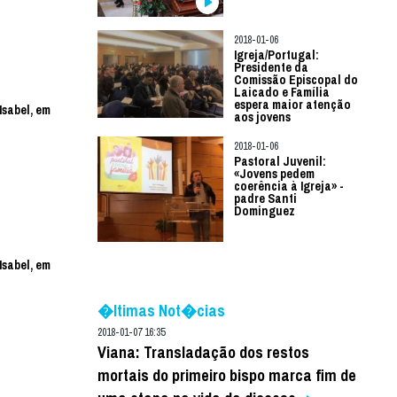
2018-01-06
Igreja/Portugal:
Presidente da
Comissão Episcopal do
Laicado e Família
espera maior atenção
Isabel, em
aos jovens
2018-01-06
Pastoral Juvenil:
«Jovens pedem
coerência à Igreja» -
padre Santi
Dominguez
Isabel, em
�ltimas Not�cias
2018-01-07 16:35
Viana: Transladação dos restos
mortais do primeiro bispo marca fim de