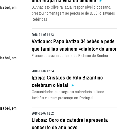
uma etapa na vida da diocese
D. Anacleto Oliveira, atual responsável diocesano,
Isabel, em
prestou homenagem ao percurso de D. Júlio Tavares
Rebimbas
2018-01-07 09:43
Vaticano: Papa batiza 34 bebés e pede
que famílias ensinem «dialeto» do amor
Francisco assinalou festa do Batismo do Senhor
Isabel, em
2018-01-07 02:54
Igreja: Cristãos de Rito Bizantino
celebram o Natal
Comunidades que seguem calendário Juliano
também marcam presença em Portugal
Isabel, em
2018-01-07 02:02
Lisboa: Coro da catedral apresenta
concerto de ano novo