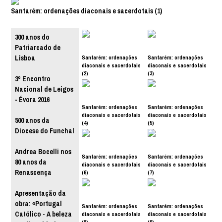
Santarém: ordenações diaconais e sacerdotais (1)
300 anos do
Patriarcado de
Santarém: ordenações
Santarém: ordenações
Lisboa
diaconais e sacerdotais
diaconais e sacerdotais
(2)
(3)
3º Encontro
Nacional de Leigos
- Évora 2016
Santarém: ordenações
Santarém: ordenações
diaconais e sacerdotais
diaconais e sacerdotais
500 anos da
(4)
(5)
Diocese do Funchal
Andrea Bocelli nos
Santarém: ordenações
Santarém: ordenações
80 anos da
diaconais e sacerdotais
diaconais e sacerdotais
Renascença
(6)
(7)
Apresentação da
obra: «Portugal
Santarém: ordenações
Santarém: ordenações
Católico - A beleza
diaconais e sacerdotais
diaconais e sacerdotais
(8)
(9)