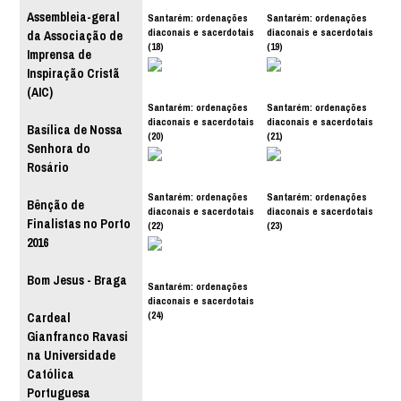
Assembleia-geral
Santarém: ordenações
Santarém: ordenações
diaconais e sacerdotais
diaconais e sacerdotais
da Associação de
(18)
(19)
Imprensa de
Inspiração Cristã
(AIC)
Santarém: ordenações
Santarém: ordenações
diaconais e sacerdotais
diaconais e sacerdotais
Basílica de Nossa
(20)
(21)
Senhora do
Rosário
Santarém: ordenações
Santarém: ordenações
Bênção de
diaconais e sacerdotais
diaconais e sacerdotais
Finalistas no Porto
(22)
(23)
2016
Bom Jesus - Braga
Santarém: ordenações
diaconais e sacerdotais
(24)
Cardeal
Gianfranco Ravasi
na Universidade
Católica
Portuguesa