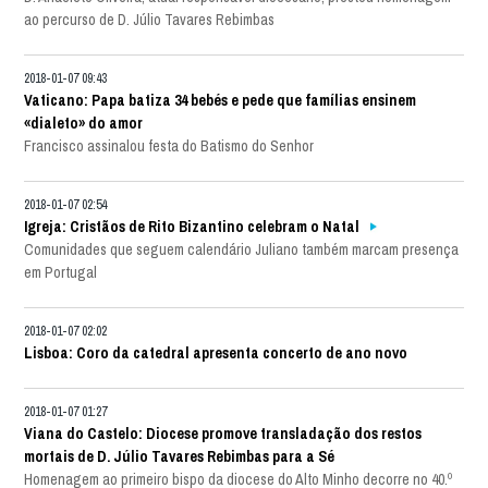
ao percurso de D. Júlio Tavares Rebimbas
2018-01-07 09:43
Vaticano: Papa batiza 34 bebés e pede que famílias ensinem
«dialeto» do amor
Francisco assinalou festa do Batismo do Senhor
2018-01-07 02:54
Igreja: Cristãos de Rito Bizantino celebram o Natal
Comunidades que seguem calendário Juliano também marcam presença
em Portugal
2018-01-07 02:02
Lisboa: Coro da catedral apresenta concerto de ano novo
2018-01-07 01:27
Viana do Castelo: Diocese promove transladação dos restos
mortais de D. Júlio Tavares Rebimbas para a Sé
Homenagem ao primeiro bispo da diocese do Alto Minho decorre no 40.º