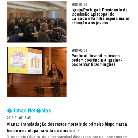
2018-01-06
Igreja/Portugal: Presidente da
Comissão Episcopal do
Laicado e Família espera maior
atenção aos jovens
2018-01-06
Pastoral Juvenil: «Jovens
pedem coerência à Igreja» -
padre Santi Dominguez
�ltimas Not�cias
2018-01-07 16:35
Viana: Transladação dos restos mortais do primeiro bispo marca
fim de uma etapa na vida da diocese
D. Anacleto Oliveira, atual responsável diocesano, prestou homenagem