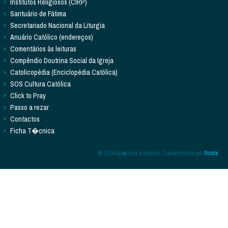
Institutos Religiosos (CIRP)
Santuário de Fátima
Secretariado Nacional da Liturgia
Anuário Católico (endereços)
Comentários às leituras
Compêndio Doutrina Social da Igreja
Catolicopédia (Enciclopédia Católica)
SOS Cultura Católica
Click to Pray
Passo a rezar
Contactos
Ficha T�cnica
© 2014 Ag�ncia Ecclesia. Desenvolvido por
Itcode