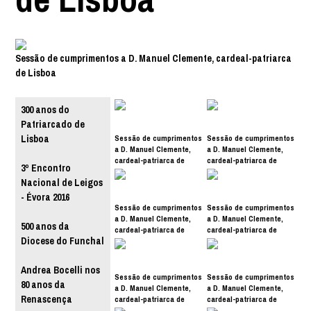
Sessão de cumprimentos a D. Manuel Clemente, cardeal-patriarca
de Lisboa
300 anos do
Patriarcado de
Sessão de cumprimentos
Sessão de cumprimentos
Lisboa
a D. Manuel Clemente,
a D. Manuel Clemente,
cardeal-patriarca de
cardeal-patriarca de
3º Encontro
Lisboa
Lisboa
Nacional de Leigos
- Évora 2016
Sessão de cumprimentos
Sessão de cumprimentos
a D. Manuel Clemente,
a D. Manuel Clemente,
500 anos da
cardeal-patriarca de
cardeal-patriarca de
Diocese do Funchal
Lisboa
Lisboa
Andrea Bocelli nos
Sessão de cumprimentos
Sessão de cumprimentos
80 anos da
a D. Manuel Clemente,
a D. Manuel Clemente,
Renascença
cardeal-patriarca de
cardeal-patriarca de
Lisboa
Lisboa