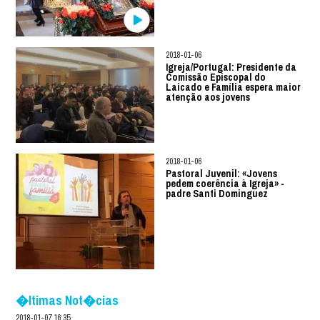
2018-01-06
Igreja/Portugal: Presidente da
Comissão Episcopal do
Laicado e Família espera maior
atenção aos jovens
2018-01-06
Pastoral Juvenil: «Jovens
pedem coerência à Igreja» -
padre Santi Dominguez
�ltimas Not�cias
2018-01-07 16:35