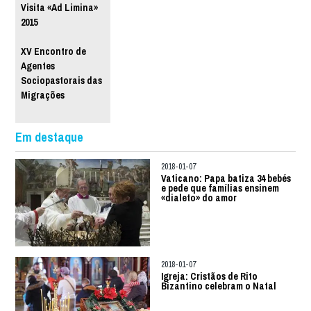
Visita «Ad Limina»
2015
XV Encontro de
Agentes
Sociopastorais das
Migrações
Em destaque
2018-01-07
Vaticano: Papa batiza 34 bebés
e pede que famílias ensinem
«dialeto» do amor
2018-01-07
Igreja: Cristãos de Rito
Bizantino celebram o Natal