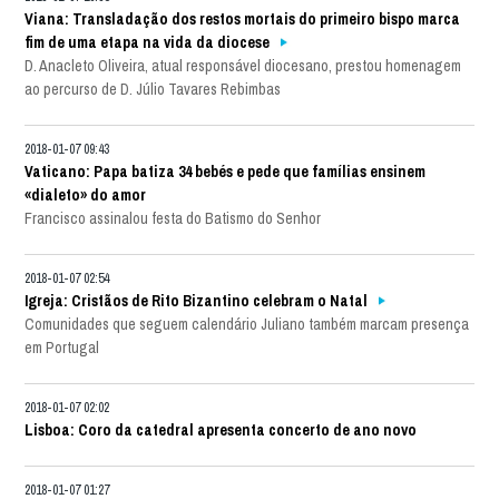
Viana: Transladação dos restos mortais do primeiro bispo marca
fim de uma etapa na vida da diocese
D. Anacleto Oliveira, atual responsável diocesano, prestou homenagem
ao percurso de D. Júlio Tavares Rebimbas
2018-01-07 09:43
Vaticano: Papa batiza 34 bebés e pede que famílias ensinem
«dialeto» do amor
Francisco assinalou festa do Batismo do Senhor
2018-01-07 02:54
Igreja: Cristãos de Rito Bizantino celebram o Natal
Comunidades que seguem calendário Juliano também marcam presença
em Portugal
2018-01-07 02:02
Lisboa: Coro da catedral apresenta concerto de ano novo
2018-01-07 01:27