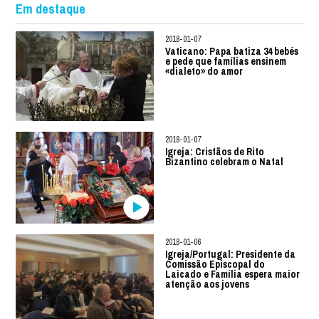
Em destaque
2018-01-07
Vaticano: Papa batiza 34 bebés
e pede que famílias ensinem
«dialeto» do amor
2018-01-07
Igreja: Cristãos de Rito
Bizantino celebram o Natal
2018-01-06
Igreja/Portugal: Presidente da
Comissão Episcopal do
Laicado e Família espera maior
atenção aos jovens