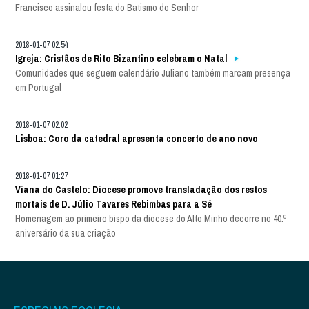
Francisco assinalou festa do Batismo do Senhor
2018-01-07 02:54
Igreja: Cristãos de Rito Bizantino celebram o Natal
Comunidades que seguem calendário Juliano também marcam presença
em Portugal
2018-01-07 02:02
Lisboa: Coro da catedral apresenta concerto de ano novo
2018-01-07 01:27
Viana do Castelo: Diocese promove transladação dos restos
mortais de D. Júlio Tavares Rebimbas para a Sé
Homenagem ao primeiro bispo da diocese do Alto Minho decorre no 40.º
aniversário da sua criação