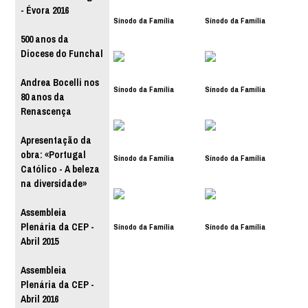
- Évora 2016
Sínodo da Família
Sínodo da Família
500 anos da
Diocese do Funchal
Andrea Bocelli nos
Sínodo da Família
Sínodo da Família
80 anos da
Renascença
Apresentação da
obra: «Portugal
Sínodo da Família
Sínodo da Família
Católico - A beleza
na diversidade»
Assembleia
Plenária da CEP -
Sínodo da Família
Sínodo da Família
Abril 2015
Assembleia
Plenária da CEP -
Abril 2016