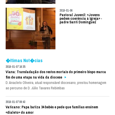
2018-01-06
Pastoral Juvenil: «Jovens
pedem coerência à Igreja» -
padre Santi Dominguez
�ltimas Not�cias
2018-01-07 16:35
Viana: Transladação dos restos mortais do primeiro bispo marca
fim de uma etapa na vida da diocese
D. Anacleto Oliveira, atual responsável diocesano, prestou homenagem
ao percurso de D. Júlio Tavares Rebimbas
2018-01-07 09:43
Vaticano: Papa batiza 34 bebés e pede que famílias ensinem
«dialeto» do amor