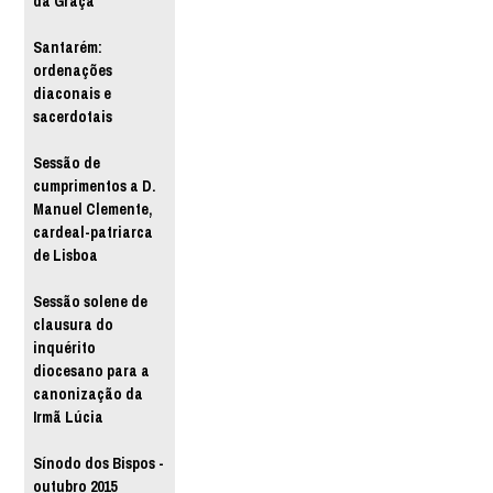
da Graça
Santarém:
ordenações
diaconais e
sacerdotais
Sessão de
cumprimentos a D.
Manuel Clemente,
cardeal-patriarca
de Lisboa
Sessão solene de
clausura do
inquérito
diocesano para a
canonização da
Irmã Lúcia
Sínodo dos Bispos -
outubro 2015