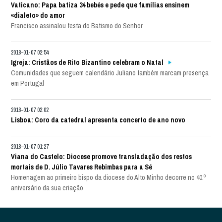
Vaticano: Papa batiza 34 bebés e pede que famílias ensinem
«dialeto» do amor
Francisco assinalou festa do Batismo do Senhor
2018-01-07 02:54
Igreja: Cristãos de Rito Bizantino celebram o Natal
Comunidades que seguem calendário Juliano também marcam presença
em Portugal
2018-01-07 02:02
Lisboa: Coro da catedral apresenta concerto de ano novo
2018-01-07 01:27
Viana do Castelo: Diocese promove transladação dos restos
mortais de D. Júlio Tavares Rebimbas para a Sé
Homenagem ao primeiro bispo da diocese do Alto Minho decorre no 40.º
aniversário da sua criação