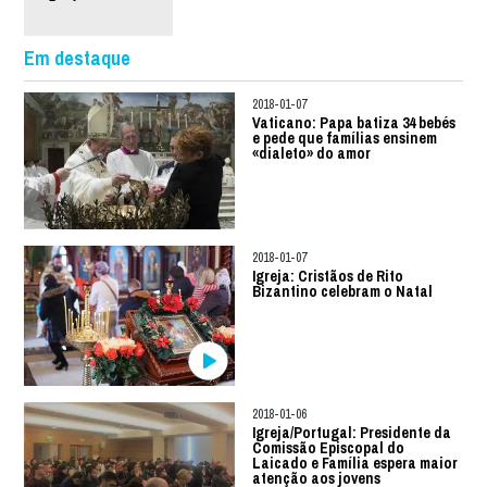
Em destaque
2018-01-07
Vaticano: Papa batiza 34 bebés
e pede que famílias ensinem
«dialeto» do amor
2018-01-07
Igreja: Cristãos de Rito
Bizantino celebram o Natal
2018-01-06
Igreja/Portugal: Presidente da
Comissão Episcopal do
Laicado e Família espera maior
atenção aos jovens