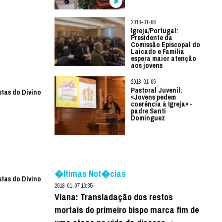
2018-01-06
Igreja/Portugal:
Presidente da
Comissão Episcopal do
Laicado e Família
espera maior atenção
aos jovens
2018-01-06
Pastoral Juvenil:
stas do Divino
«Jovens pedem
coerência à Igreja» -
padre Santi
Dominguez
�ltimas Not�cias
stas do Divino
2018-01-07 16:35
Viana: Transladação dos restos
mortais do primeiro bispo marca fim de