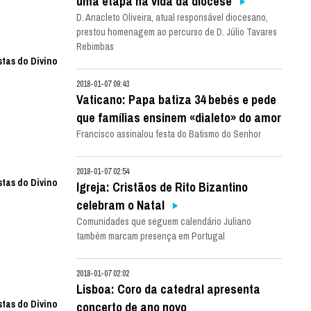
uma etapa na vida da diocese
D. Anacleto Oliveira, atual responsável diocesano,
prestou homenagem ao percurso de D. Júlio Tavares
Rebimbas
stas do Divino
2018-01-07 09:43
Vaticano: Papa batiza 34 bebés e pede
que famílias ensinem «dialeto» do amor
Francisco assinalou festa do Batismo do Senhor
2018-01-07 02:54
stas do Divino
Igreja: Cristãos de Rito Bizantino
celebram o Natal
Comunidades que seguem calendário Juliano
também marcam presença em Portugal
2018-01-07 02:02
Lisboa: Coro da catedral apresenta
stas do Divino
concerto de ano novo