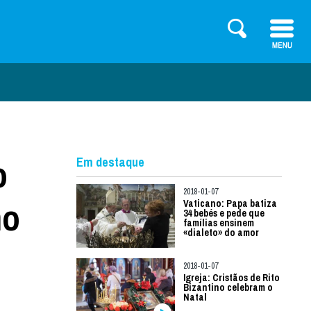
o
Em destaque
2018-01-07
ho
Vaticano: Papa batiza
34 bebés e pede que
famílias ensinem
«dialeto» do amor
2018-01-07
Igreja: Cristãos de Rito
Bizantino celebram o
Natal