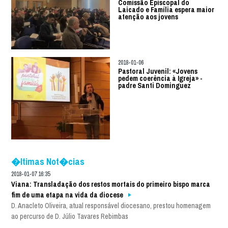
Comissão Episcopal do
Laicado e Família espera maior
atenção aos jovens
2018-01-06
Pastoral Juvenil: «Jovens
pedem coerência à Igreja» -
padre Santi Dominguez
�ltimas Not�cias
2018-01-07 16:35
Viana: Transladação dos restos mortais do primeiro bispo marca
fim de uma etapa na vida da diocese
D. Anacleto Oliveira, atual responsável diocesano, prestou homenagem
ao percurso de D. Júlio Tavares Rebimbas