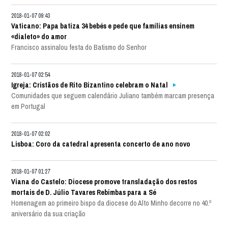
2018-01-07 09:43
Vaticano: Papa batiza 34 bebés e pede que famílias ensinem
«dialeto» do amor
Francisco assinalou festa do Batismo do Senhor
2018-01-07 02:54
Igreja: Cristãos de Rito Bizantino celebram o Natal
Comunidades que seguem calendário Juliano também marcam presença
em Portugal
2018-01-07 02:02
Lisboa: Coro da catedral apresenta concerto de ano novo
2018-01-07 01:27
Viana do Castelo: Diocese promove transladação dos restos
mortais de D. Júlio Tavares Rebimbas para a Sé
Homenagem ao primeiro bispo da diocese do Alto Minho decorre no 40.º
aniversário da sua criação