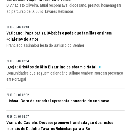
D. Anacleto Oliveira, atual responsável diocesano, prestou homenagem
ao percurso de D. Júlio Tavares Rebimbas
2018-01-07 09:43
Vaticano: Papa batiza 34 bebés e pede que famílias ensinem
«dialeto» do amor
Francisco assinalou festa do Batismo do Senhor
2018-01-07 02:54
Igreja: Cristãos de Rito Bizantino celebram o Natal
Comunidades que seguem calendário Juliano também marcam presença
em Portugal
2018-01-07 02:02
Lisboa: Coro da catedral apresenta concerto de ano novo
2018-01-07 01:27
Viana do Castelo: Diocese promove transladação dos restos
mortais de D. Júlio Tavares Rebimbas para a Sé