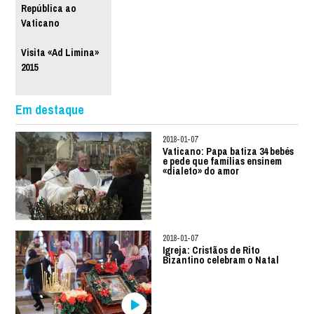
República ao
Vaticano
Visita «Ad Limina»
2015
Em destaque
2018-01-07
Vaticano: Papa batiza 34 bebés
e pede que famílias ensinem
«dialeto» do amor
2018-01-07
Igreja: Cristãos de Rito
Bizantino celebram o Natal