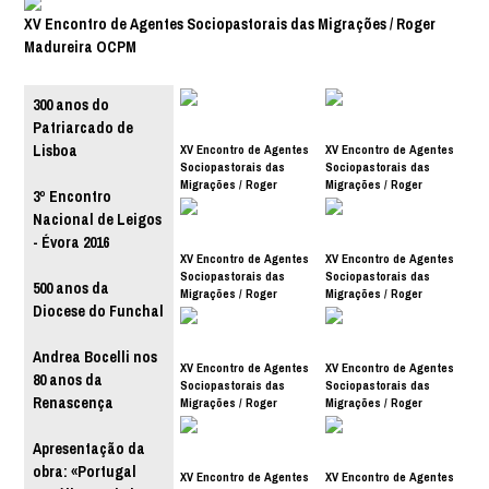
XV Encontro de Agentes Sociopastorais das Migrações / Roger
Madureira OCPM
300 anos do
Patriarcado de
XV Encontro de Agentes
XV Encontro de Agentes
Lisboa
Sociopastorais das
Sociopastorais das
Migrações / Roger
Migrações / Roger
3º Encontro
Madureira OCPM
Madureira OCPM
Nacional de Leigos
- Évora 2016
XV Encontro de Agentes
XV Encontro de Agentes
Sociopastorais das
Sociopastorais das
500 anos da
Migrações / Roger
Migrações / Roger
Diocese do Funchal
Madureira OCPM
Madureira OCPM
Andrea Bocelli nos
XV Encontro de Agentes
XV Encontro de Agentes
80 anos da
Sociopastorais das
Sociopastorais das
Renascença
Migrações / Roger
Migrações / Roger
Madureira OCPM
Madureira OCPM
Apresentação da
obra: «Portugal
XV Encontro de Agentes
XV Encontro de Agentes