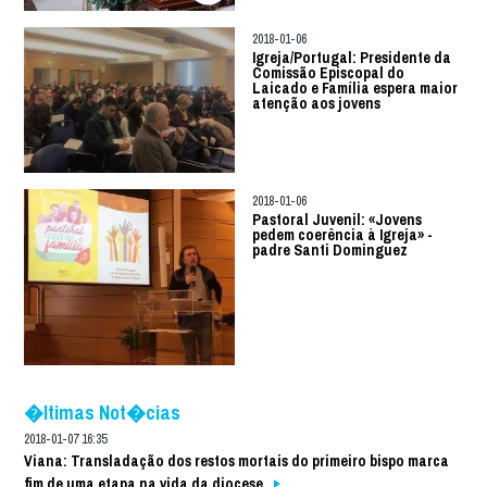
2018-01-06
Igreja/Portugal: Presidente da
Comissão Episcopal do
Laicado e Família espera maior
atenção aos jovens
2018-01-06
Pastoral Juvenil: «Jovens
pedem coerência à Igreja» -
padre Santi Dominguez
�ltimas Not�cias
2018-01-07 16:35
Viana: Transladação dos restos mortais do primeiro bispo marca
fim de uma etapa na vida da diocese