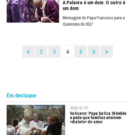
A Palavra é um dom. O outro é
um dom
Mensagem do Papa Francisco para a
Quaresma de 2017
<
>
2
3
4
5
6
Em destaque
2018-01-07
Vaticano: Papa batiza 34 bebés
e pede que famílias ensinem
«dialeto» do amor