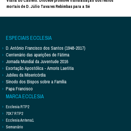
Viana do Castelo: Diocese promove transladação dos restos
mortais de D. Júlio Tavares Rebimbas para a Sé
ESPECIAIS ECCLESIA
D. António Francisco dos Santos (1948-2017)
Centenário das aparições de Fátima
Jornada Mundial da Juventude 2016
Exortação Apostólica - Amoris Laetitia
Jubileu da Misericórdia
Sínodo dos Bispos sobre a Família
Papa Francisco
MARCA ECCLESIA
Ecclesia RTP2
70X7 RTP2
Ecclesia Antena1
Semanário