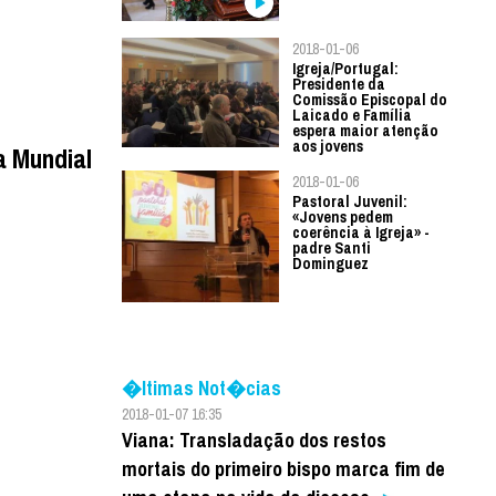
2018-01-06
Igreja/Portugal:
Presidente da
Comissão Episcopal do
Laicado e Família
espera maior atenção
aos jovens
a Mundial
2018-01-06
Pastoral Juvenil:
«Jovens pedem
coerência à Igreja» -
padre Santi
Dominguez
�ltimas Not�cias
2018-01-07 16:35
Viana: Transladação dos restos
mortais do primeiro bispo marca fim de