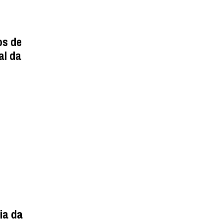
os de
al da
ia da