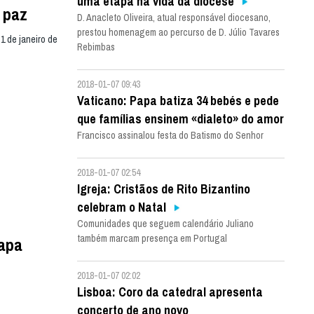
uma etapa na vida da diocese
a paz
D. Anacleto Oliveira, atual responsável diocesano,
prestou homenagem ao percurso de D. Júlio Tavares
1 de janeiro de
Rebimbas
2018-01-07 09:43
Vaticano: Papa batiza 34 bebés e pede
que famílias ensinem «dialeto» do amor
Francisco assinalou festa do Batismo do Senhor
2018-01-07 02:54
Igreja: Cristãos de Rito Bizantino
celebram o Natal
Comunidades que seguem calendário Juliano
também marcam presença em Portugal
apa
2018-01-07 02:02
Lisboa: Coro da catedral apresenta
concerto de ano novo