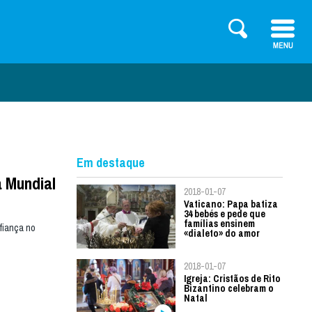
Em destaque
 Mundial
2018-01-07
Vaticano: Papa batiza
34 bebés e pede que
famílias ensinem
fiança no
«dialeto» do amor
2018-01-07
Igreja: Cristãos de Rito
Bizantino celebram o
Natal