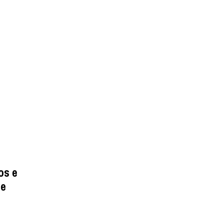
os e
de