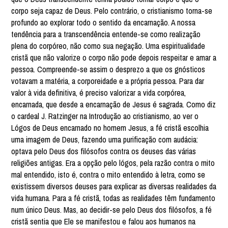
corpo seja capaz de Deus. Pelo contrário, o cristianismo torna-se
profundo ao explorar todo o sentido da encarnação. A nossa
tendência para a transcendência entende-se como realização
plena do corpóreo, não como sua negação. Uma espiritualidade
cristã que não valorize o corpo não pode depois respeitar e amar a
pessoa. Compreende-se assim o desprezo a que os gnósticos
votavam a matéria, a corporeidade e a própria pessoa. Para dar
valor à vida definitiva, é preciso valorizar a vida corpórea,
encarnada, que desde a encarnação de Jesus é sagrada. Como diz
o cardeal J. Ratzinger na Introdução ao cristianismo, ao ver o
Lógos de Deus encarnado no homem Jesus, a fé cristã escolhia
uma imagem de Deus, fazendo uma purificação com audácia:
optava pelo Deus dos filósofos contra os deuses das várias
religiões antigas. Era a opção pelo lógos, pela razão contra o mito
mal entendido, isto é, contra o mito entendido à letra, como se
existissem diversos deuses para explicar as diversas realidades da
vida humana. Para a fé cristã, todas as realidades têm fundamento
num único Deus. Mas, ao decidir-se pelo Deus dos filósofos, a fé
cristã sentia que Ele se manifestou e falou aos humanos na