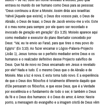
entrava no mundo do ser humano como Deus para as pessoas:
“Deus continuou a dizer a Moisés: Assim dirás aos israelitas:
Yahvé [Aquele que existe], o Deus dos vossos pais, o Deus de
Abraão, o Deus de Isaac, o Deus de Jacob enviou-me a vós. Este
é o meu nome para sempre: por ele quero ser recordado e
invocado de geração em geração” (Ex 3,15). Moisés aparece aqui
como mediador e executor do plano libertador concebido por
Deus: “Vai, eu te envio ao Faraó, para que tires o meu povo do
Egipto” (Ex 3,10). Ao fazer encarnar o Lógos-Palavra-Projecto
(João 1), Jesus tornou-se o perfeito mediador entre Deus e os
humanos e o realizador definitivo desse Projecto salvífico de
Deus. Que há de novo no Deus encarnado em Jesus e revelado
por ele? Nada e tudo. É o mesmo Deus que o de Abraão e de
Moisés. Mas a luz é nova. E esta torna tudo novo. É a experiência
de que o Deus dos filósofos é totalmente diferente daquilo que
d’Ele pensaram os filósofos, e que esse Deus, que é a Verdade
por excelência e o fundamento de todo o ser, é também o Deus
da fé e o Deus dos humanos: é o Deus do amor, é Amor. Neste
ponto, a mensagem do evangelho e a imagem cristã de Deus vêm