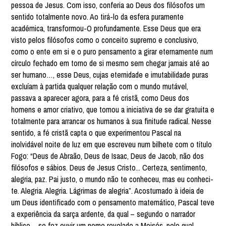
pessoa de Jesus. Com isso, conferia ao Deus dos filósofos um
sentido totalmente novo. Ao tirá-lo da esfera puramente
académica, transformou-O profundamente. Esse Deus que era
visto pelos filósofos como o conceito supremo e conclusivo,
como o ente em si e o puro pensamento a girar eternamente num
círculo fechado em torno de si mesmo sem chegar jamais até ao
ser humano…, esse Deus, cujas eternidade e imutabilidade puras
excluíam à partida qualquer relação com o mundo mutável,
passava a aparecer agora, para a fé cristã, como Deus dos
homens e amor criativo, que tomou a iniciativa de se dar gratuita e
totalmente para arrancar os humanos à sua finitude radical. Nesse
sentido, a fé cristã capta o que experimentou Pascal na
inolvidável noite de luz em que escreveu num bilhete com o título
Fogo: “Deus de Abraão, Deus de Isaac, Deus de Jacob, não dos
filósofos e sábios. Deus de Jesus Cristo... Certeza, sentimento,
alegria, paz. Pai justo, o mundo não te conheceu, mas eu conheci-
te. Alegria. Alegria. Lágrimas de alegria”. Acostumado à ideia de
um Deus identificado com o pensamento matemático, Pascal teve
a experiência da sarça ardente, da qual – segundo o narrador
bíblico – se fez ouvir um nome revelado a Moisés, pelo qual