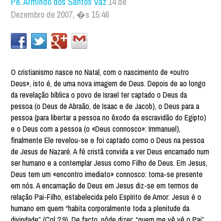
Pe. Armindo dos Santos Vaz
14 de
Dezembro de 2007, �s 15:46
O cristianismo nasce no Natal, com o nascimento de «outro
Deus», isto é, de uma nova imagem de Deus. Depois de ao longo
da revelação bíblica o povo de Israel ter captado o Deus da
pessoa (o Deus de Abraão, de Isaac e de Jacob), o Deus para a
pessoa (para libertar a pessoa no êxodo da escravidão do Egipto)
e o Deus com a pessoa (o «Deus connosco»: Immanuel),
finalmente Ele revelou-se e foi captado como o Deus na pessoa
de Jesus de Nazaré. A fé cristã convida a ver Deus encarnado num
ser humano e a contemplar Jesus como Filho de Deus. Em Jesus,
Deus tem um «encontro imediato» connosco: torna-se presente
em nós. A encarnação de Deus em Jesus diz-se em termos de
relação Pai-Filho, estabelecida pelo Espírito de Amor: Jesus é o
humano em quem “habita corporalmente toda a plenitude da
divindade” (Col 2,9). De facto, pôde dizer: “quem me vê vê o Pai”