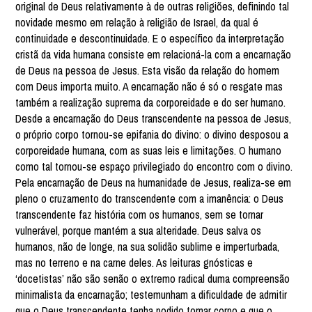
original de Deus relativamente à de outras religiões, definindo tal
novidade mesmo em relação à religião de Israel, da qual é
continuidade e descontinuidade. E o específico da interpretação
cristã da vida humana consiste em relacioná-la com a encarnação
de Deus na pessoa de Jesus. Esta visão da relação do homem
com Deus importa muito. A encarnação não é só o resgate mas
também a realização suprema da corporeidade e do ser humano.
Desde a encarnação do Deus transcendente na pessoa de Jesus,
o próprio corpo tornou-se epifania do divino: o divino desposou a
corporeidade humana, com as suas leis e limitações. O humano
como tal tornou-se espaço privilegiado do encontro com o divino.
Pela encarnação de Deus na humanidade de Jesus, realiza-se em
pleno o cruzamento do transcendente com a imanência: o Deus
transcendente faz história com os humanos, sem se tornar
vulnerável, porque mantém a sua alteridade. Deus salva os
humanos, não de longe, na sua solidão sublime e imperturbada,
mas no terreno e na carne deles. As leituras gnósticas e
‘docetistas’ não são senão o extremo radical duma compreensão
minimalista da encarnação; testemunham a dificuldade de admitir
que o Deus transcendente tenha podido tomar corpo e que o