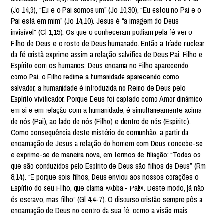
(Jo 14,9), “Eu e o Pai somos um” (Jo 10,30), “Eu estou no Pai e o
Pai está em mim” (Jo 14,10). Jesus é “a imagem do Deus
invisível” (Cl 1,15). Os que o conheceram podiam pela fé ver o
Filho de Deus e o rosto de Deus humanado. Então a tríade nuclear
da fé cristã exprime assim a relação salvífica de Deus Pai, Filho e
Espírito com os humanos: Deus encarna no Filho aparecendo
como Pai, o Filho redime a humanidade aparecendo como
salvador, a humanidade é introduzida no Reino de Deus pelo
Espírito vivificador. Porque Deus foi captado como Amor dinâmico
em si e em relação com a humanidade, é simultaneamente acima
de nós (Pai), ao lado de nós (Filho) e dentro de nós (Espírito).
Como consequência deste mistério de comunhão, a partir da
encarnação de Jesus a relação do homem com Deus concebe-se
e exprime-se de maneira nova, em termos de filiação: “Todos os
que são conduzidos pelo Espírito de Deus são filhos de Deus” (Rm
8,14). “E porque sois filhos, Deus enviou aos nossos corações o
Espírito do seu Filho, que clama «Abba - Pai!». Deste modo, já não
és escravo, mas filho” (Gl 4,4-7). O discurso cristão sempre pôs a
encarnação de Deus no centro da sua fé, como a visão mais