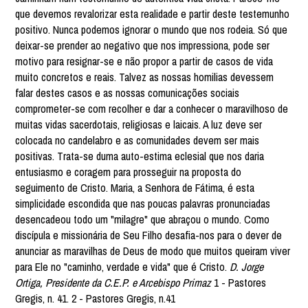
que devemos revalorizar esta realidade e partir deste testemunho
positivo. Nunca podemos ignorar o mundo que nos rodeia. Só que
deixar-se prender ao negativo que nos impressiona, pode ser
motivo para resignar-se e não propor a partir de casos de vida
muito concretos e reais. Talvez as nossas homilias devessem
falar destes casos e as nossas comunicações sociais
comprometer-se com recolher e dar a conhecer o maravilhoso de
muitas vidas sacerdotais, religiosas e laicais. A luz deve ser
colocada no candelabro e as comunidades devem ser mais
positivas. Trata-se duma auto-estima eclesial que nos daria
entusiasmo e coragem para prosseguir na proposta do
seguimento de Cristo. Maria, a Senhora de Fátima, é esta
simplicidade escondida que nas poucas palavras pronunciadas
desencadeou todo um "milagre" que abraçou o mundo. Como
discípula e missionária de Seu Filho desafia-nos para o dever de
anunciar as maravilhas de Deus de modo que muitos queiram viver
para Ele no "caminho, verdade e vida" que é Cristo.
D. Jorge
Ortiga, Presidente da C.E.P. e Arcebispo Primaz
1 - Pastores
Gregis, n. 41. 2 - Pastores Gregis, n.41