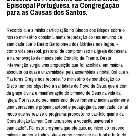
Episcopal Portuguesa na Congregação
para as Causas dos Santos.
Recordo que a minha participação no Sínodo dos Bispos sobre o
nosso ministério consistiu numa recordação do testemunho de
santidade que o Beato Bartolomeu dos Mártires nos legou, -
como vida pessoal, pastoral, de compromisso na Igreja diocesana
e na renovação delineada pelo Concílio de Trento. Desta
intervenção surgiu uma proposição que foi acolhida, em maioria
absoluta ou quase unanimidade, pela assembleia sinodal. Daí que a
Pastores Gregis nos recorde: "o ministério de santificação do
Bispo tem por objectivo a santidade do Povo de Deus, que é dom
da graça divina e manifestação do primado de Deus na vida da
Igreja. Por isso, no seu ministério, deve fomentar incansavelmente
uma verdadeira e própria pastoral e pedagogia da santidade, de tal
modo que se realize o programa, proposto no capítulo quinto da
Constituição Lumen Gentium, sobre a vocação universal à
santidade" . Foi este programa que ele quis, no início do terceiro
milénio, propor a toda a Igreja como prioridade pastoral e fruto do