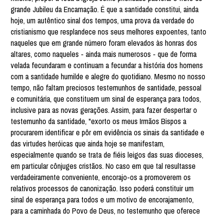
grande Jubileu da Encarnação. É que a santidade constitui, ainda
hoje, um autêntico sinal dos tempos, uma prova da verdade do
cristianismo que resplandece nos seus melhores expoentes, tanto
naqueles que em grande número foram elevados às honras dos
altares, como naqueles - ainda mais numerosos - que de forma
velada fecundaram e continuam a fecundar a história dos homens
com a santidade humilde e alegre do quotidiano. Mesmo no nosso
tempo, não faltam preciosos testemunhos de santidade, pessoal
e comunitária, que constituem um sinal de esperança para todos,
inclusive para as novas gerações. Assim, para fazer despertar o
testemunho da santidade, "exorto os meus Irmãos Bispos a
procurarem identificar e pôr em evidência os sinais da santidade e
das virtudes heróicas que ainda hoje se manifestam,
especialmente quando se trata de fiéis leigos das suas dioceses,
em particular cônjuges cristãos. No caso em que tal resultasse
verdadeiramente conveniente, encorajo-os a promoverem os
relativos processos de canonização. Isso poderá constituir um
sinal de esperança para todos e um motivo de encorajamento,
para a caminhada do Povo de Deus, no testemunho que oferece