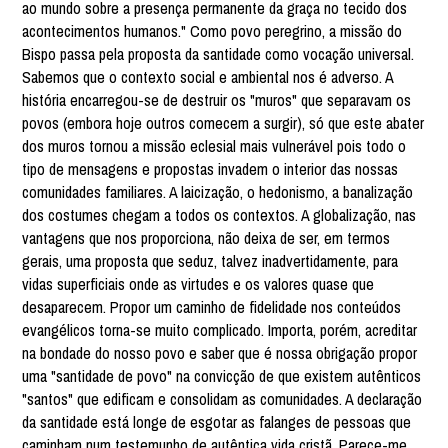
ao mundo sobre a presença permanente da graça no tecido dos
acontecimentos humanos." Como povo peregrino, a missão do
Bispo passa pela proposta da santidade como vocação universal.
Sabemos que o contexto social e ambiental nos é adverso. A
história encarregou-se de destruir os "muros" que separavam os
povos (embora hoje outros comecem a surgir), só que este abater
dos muros tornou a missão eclesial mais vulnerável pois todo o
tipo de mensagens e propostas invadem o interior das nossas
comunidades familiares. A laicização, o hedonismo, a banalização
dos costumes chegam a todos os contextos. A globalização, nas
vantagens que nos proporciona, não deixa de ser, em termos
gerais, uma proposta que seduz, talvez inadvertidamente, para
vidas superficiais onde as virtudes e os valores quase que
desaparecem. Propor um caminho de fidelidade nos conteúdos
evangélicos torna-se muito complicado. Importa, porém, acreditar
na bondade do nosso povo e saber que é nossa obrigação propor
uma "santidade de povo" na convicção de que existem autênticos
"santos" que edificam e consolidam as comunidades. A declaração
da santidade está longe de esgotar as falanges de pessoas que
caminham num testemunho de autêntica vida cristã. Parece-me