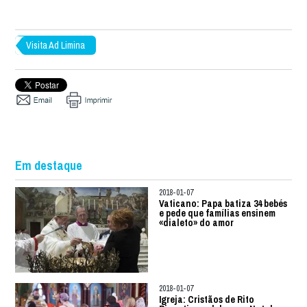
Visita Ad Limina
Em destaque
2018-01-07
Vaticano: Papa batiza 34 bebés
e pede que famílias ensinem
«dialeto» do amor
2018-01-07
Igreja: Cristãos de Rito