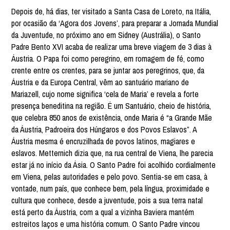
Depois de, há dias, ter visitado a Santa Casa de Loreto, na Itália,
por ocasião da ‘Agora dos Jovens’, para preparar a Jornada Mundial
da Juventude, no próximo ano em Sidney (Austrália), o Santo
Padre Bento XVI acaba de realizar uma breve viagem de 3 dias à
Áustria. O Papa foi como peregrino, em romagem de fé, como
crente entre os crentes, para se juntar aos peregrinos, que, da
Áustria e da Europa Central, vêm ao santuário mariano de
Mariazell, cujo nome significa ‘cela de Maria’ e revela a forte
presença beneditina na região. É um Santuário, cheio de história,
que celebra 850 anos de existência, onde Maria é “a Grande Mãe
da Áustria, Padroeira dos Húngaros e dos Povos Eslavos”. A
Áustria mesma é encruzilhada de povos latinos, magiares e
eslavos. Metternich dizia que, na rua central de Viena, lhe parecia
estar já no início da Ásia. O Santo Padre foi acolhido cordialmente
em Viena, pelas autoridades e pelo povo. Sentia-se em casa, à
vontade, num país, que conhece bem, pela língua, proximidade e
cultura que conhece, desde a juventude, pois a sua terra natal
está perto da Áustria, com a qual a vizinha Baviera mantém
estreitos laços e uma história comum. O Santo Padre vincou