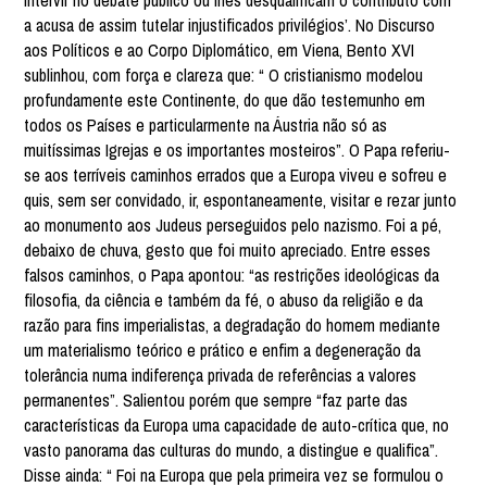
intervir no debate público ou lhes desqualificam o contributo com
a acusa de assim tutelar injustificados privilégios’. No Discurso
aos Políticos e ao Corpo Diplomático, em Viena, Bento XVI
sublinhou, com força e clareza que: “ O cristianismo modelou
profundamente este Continente, do que dão testemunho em
todos os Países e particularmente na Áustria não só as
muitíssimas Igrejas e os importantes mosteiros”. O Papa referiu-
se aos terríveis caminhos errados que a Europa viveu e sofreu e
quis, sem ser convidado, ir, espontaneamente, visitar e rezar junto
ao monumento aos Judeus perseguidos pelo nazismo. Foi a pé,
debaixo de chuva, gesto que foi muito apreciado. Entre esses
falsos caminhos, o Papa apontou: “as restrições ideológicas da
filosofia, da ciência e também da fé, o abuso da religião e da
razão para fins imperialistas, a degradação do homem mediante
um materialismo teórico e prático e enfim a degeneração da
tolerância numa indiferença privada de referências a valores
permanentes”. Salientou porém que sempre “faz parte das
características da Europa uma capacidade de auto-crítica que, no
vasto panorama das culturas do mundo, a distingue e qualifica”.
Disse ainda: “ Foi na Europa que pela primeira vez se formulou o