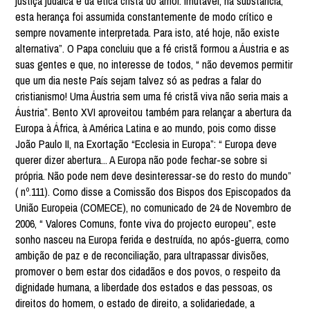
justiça judaica e da ética cristã do amor. Imutável, na substância,
esta herança foi assumida constantemente de modo crítico e
sempre novamente interpretada. Para isto, até hoje, não existe
alternativa”. O Papa concluiu que a fé cristã formou a Áustria e as
suas gentes e que, no interesse de todos, “ não devemos permitir
que um dia neste País sejam talvez só as pedras a falar do
cristianismo! Uma Áustria sem uma fé cristã viva não seria mais a
Áustria”. Bento XVI aproveitou também para relançar a abertura da
Europa à África, à América Latina e ao mundo, pois como disse
João Paulo II, na Exortação “Ecclesia in Europa”: “ Europa deve
querer dizer abertura... A Europa não pode fechar-se sobre si
própria. Não pode nem deve desinteressar-se do resto do mundo”
( nº.111). Como disse a Comissão dos Bispos dos Episcopados da
União Europeia (COMECE), no comunicado de 24 de Novembro de
2006, “ Valores Comuns, fonte viva do projecto europeu”, este
sonho nasceu na Europa ferida e destruída, no após-guerra, como
ambição de paz e de reconciliação, para ultrapassar divisões,
promover o bem estar dos cidadãos e dos povos, o respeito da
dignidade humana, a liberdade dos estados e das pessoas, os
direitos do homem, o estado de direito, a solidariedade, a