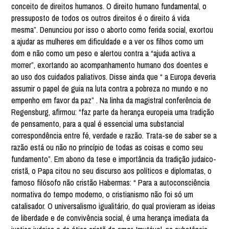
conceito de direitos humanos. O direito humano fundamental, o
pressuposto de todos os outros direitos é o direito á vida
mesma”. Denunciou por isso o aborto como ferida social, exortou
a ajudar as mulheres em dificuldade e a ver os filhos como um
dom e não como um peso e alertou contra a “ajuda activa a
morrer”, exortando ao acompanhamento humano dos doentes e
ao uso dos cuidados paliativos. Disse ainda que “ a Europa deveria
assumir o papel de guia na luta contra a pobreza no mundo e no
empenho em favor da paz” . Na linha da magistral conferência de
Regensburg, afirmou: “faz parte da herança europeia uma tradição
de pensamento, para a qual é essencial uma substancial
correspondência entre fé, verdade e razão. Trata-se de saber se a
razão está ou não no princípio de todas as coisas e como seu
fundamento”. Em abono da tese e importância da tradição judaico-
cristã, o Papa citou no seu discurso aos políticos e diplomatas, o
famoso filósofo não cristão Habermas: “ Para a autoconsciência
normativa do tempo moderno, o cristianismo não foi só um
catalisador. O universalismo igualitário, do qual provieram as ideias
de liberdade e de convivência social, é uma herança imediata da