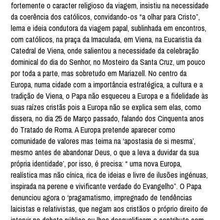
fortemente o caracter religioso da viagem, insistiu na necessidade
da coerência dos católicos, convidando-os “a olhar para Cristo”,
lema e ideia condutora da viagem papal, sublinhada em encontros,
com católicos, na praça da Imaculada, em Viena, na Eucaristia da
Catedral de Viena, onde salientou a necessidade da celebração
dominical do dia do Senhor, no Mosteiro da Santa Cruz, um pouco
por toda a parte, mas sobretudo em Mariazell. No centro da
Europa, numa cidade com a importância estratégica, a cultura e a
tradição de Viena, o Papa não esqueceu a Europa e a fidelidade às
suas raízes cristãs pois a Europa não se explica sem elas, como
dissera, no dia 25 de Março passado, falando dos Cinquenta anos
do Tratado de Roma. A Europa pretende aparecer como
comunidade de valores mas teima na ‘apostasia de si mesma’,
mesmo antes de abandonar Deus, o que a leva a duvidar da sua
própria identidade’, por isso, é precisa: “ uma nova Europa,
realística mas não cínica, rica de ideias e livre de ilusões ingénuas,
inspirada na perene e vivificante verdade do Evangelho”. O Papa
denunciou agora o ‘pragamatismo, impregnado de tendências
laicistas e relativistas, que negam aos cristãos o próprio direito de