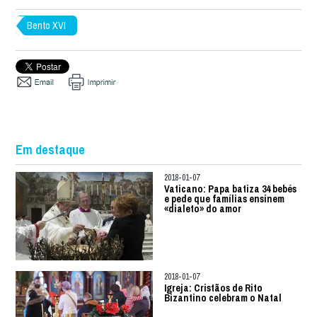
Bento XVI
Em destaque
2018-01-07
Vaticano: Papa batiza 34 bebés
e pede que famílias ensinem
«dialeto» do amor
2018-01-07
Igreja: Cristãos de Rito
Bizantino celebram o Natal