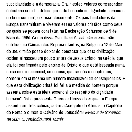
subsidiaridade e a democracia. Ora, “ estes valores correspondem
à doutrina social católica que está baseada na dignidade humana e
no bem comum”, diz esse documento. Os pais fundadores da
Europa transmitiram e viveram esses valores cristãos como seus
os quais se podem constatar, na Declaração Schuman de 9 de
Maio de 1950. Como disse Paul Henri Spaak, não crente, não
católico, na Câmara dos Representantes, na Bélgica a 13 de Maio
de 1957: “Não posso deixar de constatar que esta civilização
ocidental nasceu um pouco antes de Jesus Cristo, na Grécia, que
ela foi confirmada pelo ensino de Cristo e que está baseada numa
coisa muito essencial, uma coisa, que se nós a adoptamos,
contem em si mesma um número incalculável de consequências. É
que esta civilização cristã foi feita à medida do homem porque
assenta sobre esta ideia essencial do respeito da dignidade
humana”. Daí o presidente Theodor Heuss dizer que ‘ a Europa
assenta em três colinas, sobre a Acrópole de Atenas, o Capitólio
de Roma e o monte Calvário de Jerusalém!
Évora 9 de Setembro
de 2007 D. Amândio José Tomás