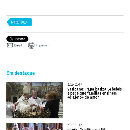
Natal 2017
Em destaque
2018-01-07
Vaticano: Papa batiza 34 bebés
e pede que famílias ensinem
«dialeto» do amor
2018-01-07
Igreja: Cristãos de Rito