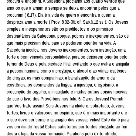
procura e encontra. A Sabedoria proclama aos quatro ventos que
ama os que a amam e sempre se deixa encontrar pelos que a
procuram ( 8,17). Ela é a vida de quem a encontra e quem a
despreza ama a morte ( Prov. 8,32-36; cf. Sab.6,12 ss ). Os Jovens
simples e inexperientes são os predilectos e os primeiros
destinatários da Sabedoria, porque, pobres e inexperientes, são os
que mais precisam dela, para se poderem orientar na vida. A
Sabedoria inculca, nos Jovens inexperientes, sem instrução, uma
forte e bem vincada personalidade, para se deixarem orientar pelo
temor de Deus e pela piedade filial, evitando o que avilta e aniquila
a pessoa humana, como a preguiça, o álcool e as várias espécies
de drogas, as más companhias, a banalização do amor e da
existência, os desmandos da língua, a injustiça, o egoísmo, a
presunção do orgulho, a iniquidade e muitas outras coisas nocivas
de que o livro dos Provérbios nos fala. 6. Caros Jovens! Permiti
que Vos trate assim! Sois Jovens na idade e, sobretudo, Jovens,
fortes, livres e valorosos no espírito, que é o mais importante e é
o que deve ser sempre apanágio das vossas vidas! Este dia é para
vós um dia de festa! Estais satisfeitos por terdes chegado ao fim
desta etapa da vossa formação. Parabéns pelo êxito obtido,