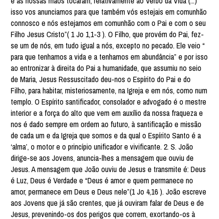
e as nossas mãos tocaram, relativamente ao Verbo da Vida (...)
isso vos anunciamos para que também vós estejais em comunhão
connosco e nós estejamos em comunhão com o Pai e com o seu
Filho Jesus Cristo”( 1 Jo 1,1-3 ). O Filho, que provém do Pai, fez-
se um de nós, em tudo igual a nós, excepto no pecado. Ele veio “
para que tenhamos a vida e a tenhamos em abundância” e por isso
ao entronizar à direita do Pai a humanidade, que assumiu no seio
de Maria, Jesus Ressuscitado deu-nos o Espírito do Pai e do
Filho, para habitar, misteriosamente, na Igreja e em nós, como num
templo. O Espírito santificador, consolador e advogado é o mestre
interior e a força do alto que vem em auxílio da nossa fraqueza e
nos é dado sempre em ordem ao futuro, à santificação e missão
de cada um e da Igreja que somos e da qual o Espírito Santo é a
‘alma’, o motor e o princípio unificador e vivificante. 2. S. João
dirige-se aos Jovens, anuncia-lhes a mensagem que ouviu de
Jesus. A mensagem que João ouviu de Jesus e transmite é: Deus
é Luz, Deus é Verdade e “Deus é amor e quem permanece no
amor, permanece em Deus e Deus nele”(1 Jo 4,16 ). João escreve
aos Jovens que já são crentes, que já ouviram falar de Deus e de
Jesus, prevenindo-os dos perigos que correm, exortando-os à