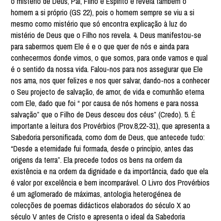
o mistério de Deus, Pai, Filho e Espírito e revela também o
homem a si próprio (GS 22), pois o homem sempre se viu a si
mesmo como mistério que só encontra explicação à luz do
mistério de Deus que o Filho nos revela. 4. Deus manifestou-se
para sabermos quem Ele é e o que quer de nós e ainda para
conhecermos donde vimos, o que somos, para onde vamos e qual
é o sentido da nossa vida. Falou-nos para nos assegurar que Ele
nos ama, nos quer felizes e nos quer salvar, dando-nos a conhecer
o Seu projecto de salvação, de amor, de vida e comunhão eterna
com Ele, dado que foi “ por causa de nós homens e para nossa
salvação” que o Filho de Deus desceu dos céus” (Credo). 5. É
importante a leitura dos Provérbios (Prov.8,22-31), que apresenta a
Sabedoria personificada, como dom de Deus, que antecede tudo:
“Desde a eternidade fui formada, desde o princípio, antes das
origens da terra”. Ela precede todos os bens na ordem da
existência e na ordem da dignidade e da importância, dado que ela
é valor por excelência e bem incomparável. O Livro dos Provérbios
é um aglomerado de máximas, antologia heterogénea de
colecções de poemas didácticos elaborados do século X ao
século V antes de Cristo e apresenta o ideal da Sabedoria