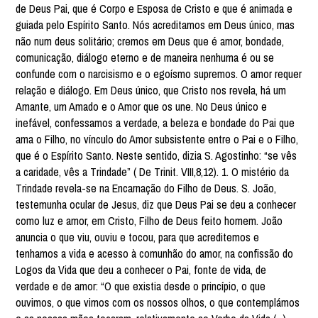
de Deus Pai, que é Corpo e Esposa de Cristo e que é animada e
guiada pelo Espírito Santo. Nós acreditamos em Deus único, mas
não num deus solitário; cremos em Deus que é amor, bondade,
comunicação, diálogo eterno e de maneira nenhuma é ou se
confunde com o narcisismo e o egoísmo supremos. O amor requer
relação e diálogo. Em Deus único, que Cristo nos revela, há um
Amante, um Amado e o Amor que os une. No Deus único e
inefável, confessamos a verdade, a beleza e bondade do Pai que
ama o Filho, no vínculo do Amor subsistente entre o Pai e o Filho,
que é o Espírito Santo. Neste sentido, dizia S. Agostinho: “se vês
a caridade, vês a Trindade” ( De Trinit. VIII,8,12). 1. O mistério da
Trindade revela-se na Encarnação do Filho de Deus. S. João,
testemunha ocular de Jesus, diz que Deus Pai se deu a conhecer
como luz e amor, em Cristo, Filho de Deus feito homem. João
anuncia o que viu, ouviu e tocou, para que acreditemos e
tenhamos a vida e acesso à comunhão do amor, na confissão do
Logos da Vida que deu a conhecer o Pai, fonte de vida, de
verdade e de amor: “O que existia desde o princípio, o que
ouvimos, o que vimos com os nossos olhos, o que contemplámos