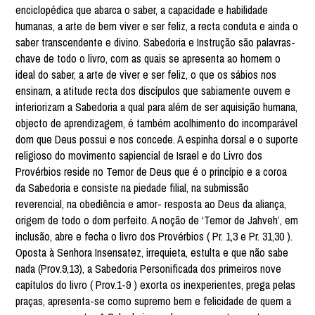
enciclopédica que abarca o saber, a capacidade e habilidade
humanas, a arte de bem viver e ser feliz, a recta conduta e ainda o
saber transcendente e divino. Sabedoria e Instrução são palavras-
chave de todo o livro, com as quais se apresenta ao homem o
ideal do saber, a arte de viver e ser feliz, o que os sábios nos
ensinam, a atitude recta dos discípulos que sabiamente ouvem e
interiorizam a Sabedoria a qual para além de ser aquisição humana,
objecto de aprendizagem, é também acolhimento do incomparável
dom que Deus possui e nos concede. A espinha dorsal e o suporte
religioso do movimento sapiencial de Israel e do Livro dos
Provérbios reside no Temor de Deus que é o princípio e a coroa
da Sabedoria e consiste na piedade filial, na submissão
reverencial, na obediência e amor- resposta ao Deus da aliança,
origem de todo o dom perfeito. A noção de ‘Temor de Jahveh’, em
inclusão, abre e fecha o livro dos Provérbios ( Pr. 1,3 e Pr. 31,30 ).
Oposta à Senhora Insensatez, irrequieta, estulta e que não sabe
nada (Prov.9,13), a Sabedoria Personificada dos primeiros nove
capítulos do livro ( Prov.1-9 ) exorta os inexperientes, prega pelas
praças, apresenta-se como supremo bem e felicidade de quem a