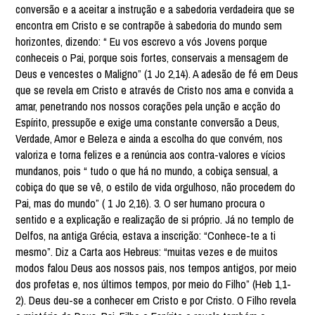
conversão e a aceitar a instrução e a sabedoria verdadeira que se
encontra em Cristo e se contrapõe à sabedoria do mundo sem
horizontes, dizendo: “ Eu vos escrevo a vós Jovens porque
conheceis o Pai, porque sois fortes, conservais a mensagem de
Deus e vencestes o Maligno” (1 Jo 2,14). A adesão de fé em Deus
que se revela em Cristo e através de Cristo nos ama e convida a
amar, penetrando nos nossos corações pela unção e acção do
Espírito, pressupõe e exige uma constante conversão a Deus,
Verdade, Amor e Beleza e ainda a escolha do que convém, nos
valoriza e torna felizes e a renúncia aos contra-valores e vícios
mundanos, pois “ tudo o que há no mundo, a cobiça sensual, a
cobiça do que se vê, o estilo de vida orgulhoso, não procedem do
Pai, mas do mundo” ( 1 Jo 2,16). 3. O ser humano procura o
sentido e a explicação e realização de si próprio. Já no templo de
Delfos, na antiga Grécia, estava a inscrição: “Conhece-te a ti
mesmo”. Diz a Carta aos Hebreus: “muitas vezes e de muitos
modos falou Deus aos nossos pais, nos tempos antigos, por meio
dos profetas e, nos últimos tempos, por meio do Filho” (Heb 1,1-
2). Deus deu-se a conhecer em Cristo e por Cristo. O Filho revela