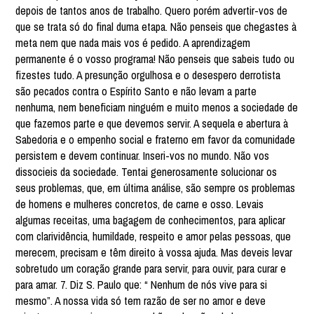
depois de tantos anos de trabalho. Quero porém advertir-vos de
que se trata só do final duma etapa. Não penseis que chegastes à
meta nem que nada mais vos é pedido. A aprendizagem
permanente é o vosso programa! Não penseis que sabeis tudo ou
fizestes tudo. A presunção orgulhosa e o desespero derrotista
são pecados contra o Espírito Santo e não levam a parte
nenhuma, nem beneficiam ninguém e muito menos a sociedade de
que fazemos parte e que devemos servir. A sequela e abertura à
Sabedoria e o empenho social e fraterno em favor da comunidade
persistem e devem continuar. Inseri-vos no mundo. Não vos
dissocieis da sociedade. Tentai generosamente solucionar os
seus problemas, que, em última análise, são sempre os problemas
de homens e mulheres concretos, de carne e osso. Levais
algumas receitas, uma bagagem de conhecimentos, para aplicar
com clarividência, humildade, respeito e amor pelas pessoas, que
merecem, precisam e têm direito à vossa ajuda. Mas deveis levar
sobretudo um coração grande para servir, para ouvir, para curar e
para amar. 7. Diz S. Paulo que: “ Nenhum de nós vive para si
mesmo”. A nossa vida só tem razão de ser no amor e deve