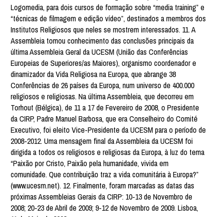
Logomedia, para dois cursos de formação sobre “media training” e
“técnicas de filmagem e edição vídeo”, destinados a membros dos
Institutos Religiosos que neles se mostrem interessados. 11. A
Assembleia tomou conhecimento das conclusões principais da
última Assembleia Geral da UCESM (União das Conferências
Europeias de Superiores/as Maiores), organismo coordenador e
dinamizador da Vida Religiosa na Europa, que abrange 38
Conferências de 26 países da Europa, num universo de 400.000
religiosos e religiosas. Na última Assembleia, que decorreu em
Torhout (Bélgica), de 11 a 17 de Fevereiro de 2008, o Presidente
da CIRP, Padre Manuel Barbosa, que era Conselheiro do Comité
Executivo, foi eleito Vice-Presidente da UCESM para o período de
2008-2012. Uma mensagem final da Assembleia da UCESM foi
dirigida a todos os religiosos e religiosas da Europa, à luz do tema
“Paixão por Cristo, Paixão pela humanidade, vivida em
comunidade. Que contribuição traz a vida comunitária à Europa?”
(www.ucesm.net). 12. Finalmente, foram marcadas as datas das
próximas Assembleias Gerais da CIRP: 10-13 de Novembro de
2008; 20-23 de Abril de 2009; 9-12 de Novembro de 2009. Lisboa,