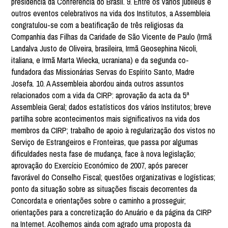
presidência da Conferência do Brasil. 9. Entre os vários jubileus e
outros eventos celebrativos na vida dos Institutos, a Assembleia
congratulou-se com a beatificação de três religiosas da
Companhia das Filhas da Caridade de São Vicente de Paulo (Irmã
Landalva Justo de Oliveira, brasileira, Irmã Geosephina Nicoli,
italiana, e Irmã Marta Wiecka, ucraniana) e da segunda co-
fundadora das Missionárias Servas do Espírito Santo, Madre
Josefa. 10. A Assembleia abordou ainda outros assuntos
relacionados com a vida da CIRP: aprovação da acta da 5ª
Assembleia Geral; dados estatísticos dos vários Institutos; breve
partilha sobre acontecimentos mais significativos na vida dos
membros da CIRP; trabalho de apoio à regularização dos vistos no
Serviço de Estrangeiros e Fronteiras, que passa por algumas
dificuldades nesta fase de mudança, face à nova legislação;
aprovação do Exercício Económico de 2007, após parecer
favorável do Conselho Fiscal; questões organizativas e logísticas;
ponto da situação sobre as situações fiscais decorrentes da
Concordata e orientações sobre o caminho a prosseguir;
orientações para a concretização do Anuário e da página da CIRP
na Internet. Acolhemos ainda com agrado uma proposta da