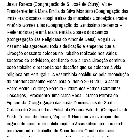
Jesus Faneca (Congregação de S. José de Cluny), Vice-
Presidente; Irmã Maria Emília da Silva Monteiro (Congregação das
Irmãs Franciscanas Hospitaleiras da Imaculada Conceição), Padre
António Gomes Dias (Congregação do Santíssimo Redentor –
Redentoristas) e Irmã Maria Natália Soares dos Santos
(Congregação das Religiosas do Amor de Deus), Vogais. A
Assembleia agradeceu toda a dedicação e empenho que a
Direcção cessante colocou no trabalho realizado nos vários
sectores de actividade, confiando que a nova Direcção continue
esse trabalho e responda aos desafios que se colocam à vida
religiosa em Portugal. 5. A Assembleia decidiu-se pela recondução
do anterior Conselho Fiscal para o triénio 2008-2011, a saber:
Padre Pedro Lourenço Ferreira (Ordem dos Padres Carmelitas
Descalços), Presidente; Irmã Maria Rosa Catarina Pereira de
Figueiredo (Congregação das Irmãs Dominicanas de Santa
Catarina de Sena) e Irmã Felisbela Pereira Valente (Companhia de
Santa Teresa de Jesus), Vogais. 6. Numa breve avaliação dos
órgãos de apoio e de colaboração, a Assembleia apreciou muito
positivamente o trabalho do Secretariado Geral e das seis