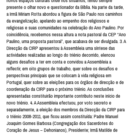
novos espaços culturais onde nos situamos, tendo sempre
presente o olhar novo e questionador da Bíblia. Na parte da tarde,
a Irmã Miriam Rotta abordou a figura de São Paulo nos caminhos
da evangelização, apelando ao empenho dos religiosos e
religiosas e suas comunidades na celebração do Ano Paulino. Por
coincidência, recebemos nessa altura a nota pastoral da CEP “Ano
Paulino, uma proposta pastoral”, que acabava de ser divulgada. 3. A
Direcção da CIRP apresentou à Assembleia uma síntese das
actividades realizadas ao longo do triénio decorrido, elencou
alguns desafios a ter em conta e convidou a Assembleia a
reflectir, em oito grupos de trabalho, quer sobre os desafios e
perspectivas principais que se colocam à vida religiosa em
Portugal, quer sobre as eleições para os órgãos de direcção e de
coordenação da CIRP para o próximo triénio. As conclusões
apresentadas constituirão importante contributo neste início de
novo triénio. 4. A Assembleia efectuou, por voto secreto e
separadamente, a eleição dos membros da Direcção da CIRP para
o triénio 2008-2011, que ficou assim constituída: Padre Manuel
Joaquim Gomes Barbosa (Congregação dos Sacerdotes do
Coração de Jesus – Dehonianos), Presidente; Irmã Matilde de