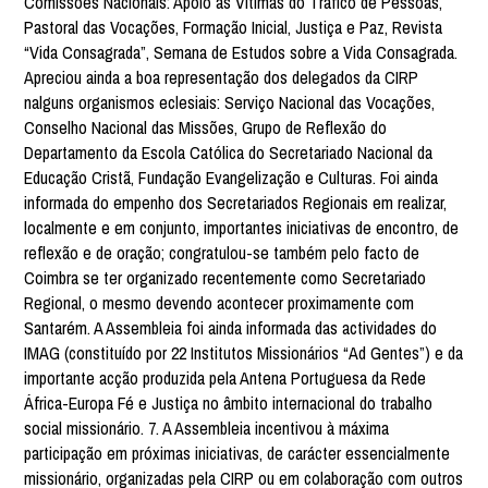
Comissões Nacionais: Apoio às Vítimas do Tráfico de Pessoas,
Pastoral das Vocações, Formação Inicial, Justiça e Paz, Revista
“Vida Consagrada”, Semana de Estudos sobre a Vida Consagrada.
Apreciou ainda a boa representação dos delegados da CIRP
nalguns organismos eclesiais: Serviço Nacional das Vocações,
Conselho Nacional das Missões, Grupo de Reflexão do
Departamento da Escola Católica do Secretariado Nacional da
Educação Cristã, Fundação Evangelização e Culturas. Foi ainda
informada do empenho dos Secretariados Regionais em realizar,
localmente e em conjunto, importantes iniciativas de encontro, de
reflexão e de oração; congratulou-se também pelo facto de
Coimbra se ter organizado recentemente como Secretariado
Regional, o mesmo devendo acontecer proximamente com
Santarém. A Assembleia foi ainda informada das actividades do
IMAG (constituído por 22 Institutos Missionários “Ad Gentes”) e da
importante acção produzida pela Antena Portuguesa da Rede
África-Europa Fé e Justiça no âmbito internacional do trabalho
social missionário. 7. A Assembleia incentivou à máxima
participação em próximas iniciativas, de carácter essencialmente
missionário, organizadas pela CIRP ou em colaboração com outros