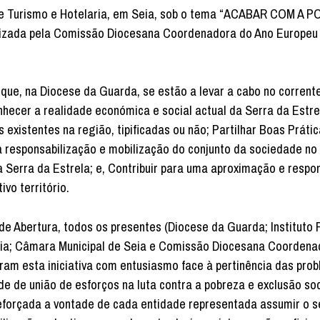
r de Turismo e Hotelaria, em Seia, sob o tema “ACABAR COM A
nizada pela Comissão Diocesana Coordenadora do Ano Europeu
 que, na Diocese da Guarda, se estão a levar a cabo no corrent
nhecer a realidade económica e social actual da Serra da Estre
 existentes na região, tipificadas ou não; Partilhar Boas Práti
a responsabilização e mobilização do conjunto da sociedade no
a Serra da Estrela; e, Contribuir para uma aproximação e respo
vo território.
de Abertura, todos os presentes (Diocese da Guarda; Instituto 
Seia; Câmara Municipal de Seia e Comissão Diocesana Coordena
am esta iniciativa com entusiasmo face à pertinência das pro
e de união de esforços na luta contra a pobreza e exclusão soc
reforçada a vontade de cada entidade representada assumir o s