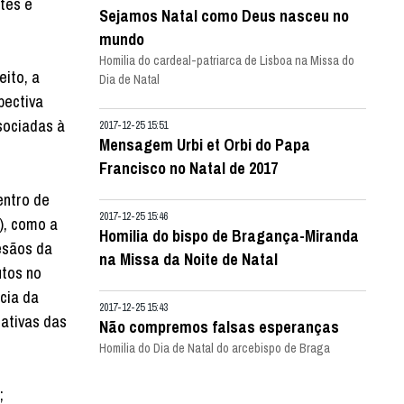
ntes e
Sejamos Natal como Deus nasceu no
mundo
Homilia do cardeal-patriarca de Lisboa na Missa do
eito, a
Dia de Natal
pectiva
ssociadas à
2017-12-25 15:51
Mensagem Urbi et Orbi do Papa
Francisco no Natal de 2017
entro de
2017-12-25 15:46
), como a
Homilia do bispo de Bragança-Miranda
esãos da
na Missa da Noite de Natal
utos no
ncia da
2017-12-25 15:43
iativas das
Não compremos falsas esperanças
Homilia do Dia de Natal do arcebispo de Braga
;