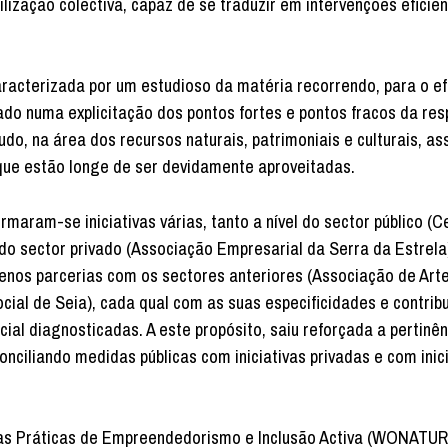
lização colectiva, capaz de se traduzir em intervenções eficie
aracterizada por um estudioso da matéria recorrendo, para o ef
nado numa explicitação dos pontos fortes e pontos fracos da res
udo, na área dos recursos naturais, patrimoniais e culturais, a
 que estão longe de ser devidamente aproveitadas.
maram-se iniciativas várias, tanto a nível do sector público (C
do sector privado (Associação Empresarial da Serra da Estrela
menos parcerias com os sectores anteriores (Associação de Art
cial de Seia), cada qual com as suas especificidades e contrib
ial diagnosticadas. A este propósito, saiu reforçada a pertinê
nciliando medidas públicas com iniciativas privadas e com inic
oas Práticas de Empreendedorismo e Inclusão Activa (WONATUR