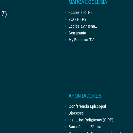
MARCA ECCLESIA
17)
Ecclesia RTP2
70X7 RTP2
Ecclesia Antena1
Semanário
My Ecclesia TV
APONTADORES
Conferência Episcopal
Dioceses
Institutos Religiosos (CIRP)
Santuário de Fátima