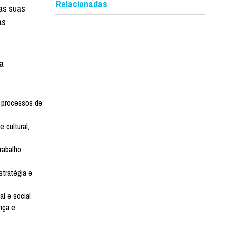
Relacionadas
as suas
as
a
s processos de
 cultural,
rabalho
stratégia e
l e social
nça e