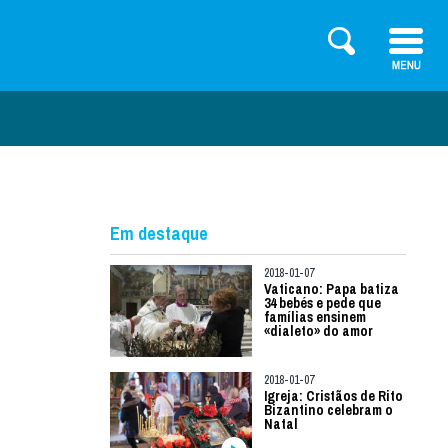
Em destaque
2018-01-07
Vaticano: Papa batiza
34 bebés e pede que
famílias ensinem
«dialeto» do amor
2018-01-07
Igreja: Cristãos de Rito
Bizantino celebram o
Natal