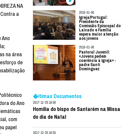
 POBREZA NA
 Contra a
2018-01-06
Igreja/Portugal:
Presidente da
Comissão Episcopal do
Laicado e Família
espera maior atenção
e Ano
aos jovens
la;
2018-01-06
Pastoral Juvenil:
cas na área
«Jovens pedem
coerência à Igreja» -
 esforço de
padre Santi
Dominguez
nsabilização
Politécnico
�ltimas Documentos
dora do Ano
2017-12-25 18:06
Homilia do bispo de Santarém na Missa
blemáticas
do dia de Natal
ial, com
eu papel
2017-12-25 16:53