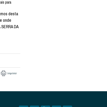
ais para
amos desta
 e onde
A SERRA DA