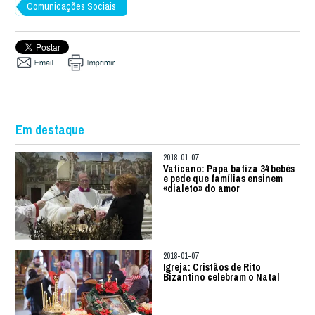
Comunicações Sociais
Em destaque
2018-01-07
Vaticano: Papa batiza 34 bebés
e pede que famílias ensinem
«dialeto» do amor
2018-01-07
Igreja: Cristãos de Rito
Bizantino celebram o Natal