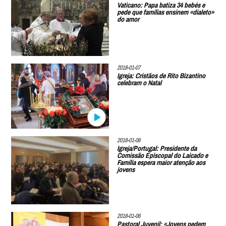
Vaticano: Papa batiza 34 bebés e
pede que famílias ensinem «dialeto»
do amor
2018-01-07
Igreja: Cristãos de Rito Bizantino
celebram o Natal
2018-01-06
Igreja/Portugal: Presidente da
Comissão Episcopal do Laicado e
Família espera maior atenção aos
jovens
2018-01-06
Pastoral Juvenil: «Jovens pedem