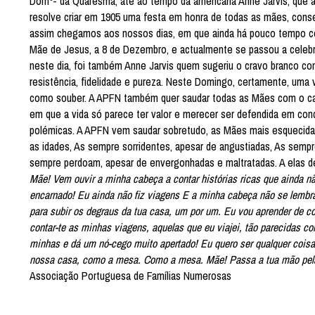
Domº- da Quaresma, até ao tempo da americana Anne Jarvis, que a
resolve criar em 1905 uma festa em honra de todas as mães, conse
assim chegamos aos nossos dias, em que ainda há pouco tempo ce
Mãe de Jesus, a 8 de Dezembro, e actualmente se passou a celeb
neste dia, foi também Anne Jarvis quem sugeriu o cravo branco com
resistência, fidelidade e pureza. Neste Domingo, certamente, um
como souber. A APFN também quer saudar todas as Mães com o car
em que a vida só parece ter valor e merecer ser defendida em cond
polémicas. A APFN vem saudar sobretudo, as Mães mais esquecida
as idades, As sempre sorridentes, apesar de angustiadas, As sempr
sempre perdoam, apesar de envergonhadas e maltratadas. A elas d
Mãe! Vem ouvir a minha cabeça a contar histórias ricas que ainda não
encarnado! Eu ainda não fiz viagens E a minha cabeça não se lembra 
para subir os degraus da tua casa, um por um. Eu vou aprender de co
contar-te as minhas viagens, aquelas que eu viajei, tão parecidas 
minhas e dá um nó-cego muito apertado! Eu quero ser qualquer coisa
nossa casa, como a mesa. Como a mesa. Mãe! Passa a tua mão pela
Associação Portuguesa de Famílias Numerosas