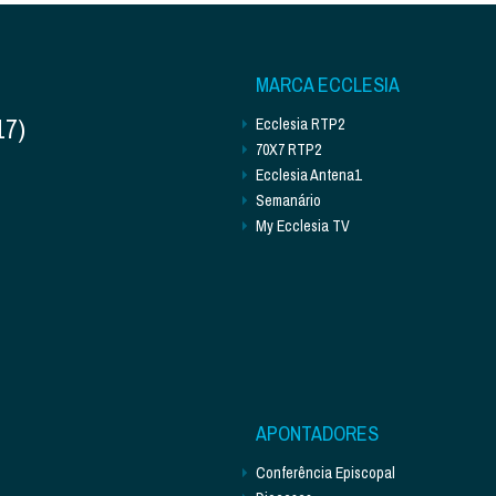
MARCA ECCLESIA
17)
Ecclesia RTP2
70X7 RTP2
Ecclesia Antena1
Semanário
My Ecclesia TV
APONTADORES
Conferência Episcopal