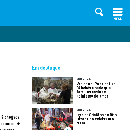
Em destaque
2018-01-07
Vaticano: Papa batiza
34 bebés e pede que
famílias ensinem
«dialeto» do amor
2018-01-07
Igreja: Cristãos de Rito
a à chegada
Bizantino celebram o
nharem no 4º
Natal