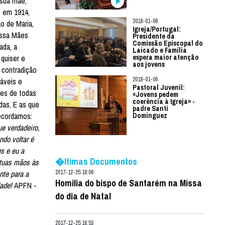
 sua mãe,
o em 1914,
2018-01-06
o de Maria,
Igreja/Portugal:
ossa Mães
Presidente da
Comissão Episcopal do
ada, a
Laicado e Família
quiser e
espera maior atenção
aos jovens
 contradição
2018-01-06
táveis e
Pastoral Juvenil:
ães de todas
«Jovens pedem
coerência à Igreja» -
das, E as que
padre Santi
ecordamos:
Dominguez
ue verdadeiro,
ndo voltar é
s e eu a
�ltimas Documentos
 tuas mãos às
nte para a
2017-12-25 18:06
Homilia do bispo de Santarém na Missa
dade!
APFN -
do dia de Natal
2017-12-25 16:53