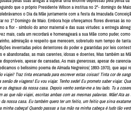
judada pelas suas amigas a superar uma enorme depressão pela perda da
guindo que o próprio Presidente Wilson a institua no 2º- domingo de Mai
lebrávamos o Dia da Mãe juntamente com a festa da Imaculada Conceiçã
rar no 1º Domingo de Maio. Embora hoje ofereçamos flores diversas às n
o a flor - símbolo do amor maternal e das suas virtudes: a entrega abneg
a vez mais, cada um recordará e homenageará a sua Mãe como puder, como 
inho, admiração e respeito que merecem, sobretudo num tempo de tanta
ições inventadas pelos detentores do poder e garantidas por leis contes
s e abandonadas, as mais carentes, idosas e doentes, Mas também as M
e disponíveis, apesar de cansadas, As mais generosas, apesar de carencia
edicamos o belíssimo poema de Almada Negreiros( 1893-1970), que aqui r
 viajei! Traz tinta encarnada para escrever estas coisas! Tinta cor de sang
senão de viagens! Eu vou viajar. Tenho sede! Eu prometo saber viajar. Qua
r os degraus da nossa casa. Depois venho sentar-me a teu lado. Tu a cosere
com as que não viajei, escritas ambas com as mesmas palavras. Mãe! Ata as
 da nossa casa. Eu também quero ter um feitio, um feitio que sirva exatame
 minha cabeça! Quando passas a tua mão na minha cabeça é tudo tão ver