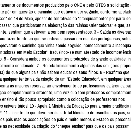
entamente os documentos produzidos pelo CNE e pelo GTES a solicitação 
eite pôr em questão o caminho que estava a ser seguido, conforme apelado
sso" de 14 de Maio, apesar de tentativas de "branqueamento" por parte de
assar, que participaram na elaboração das "Linhas Orientadoras" e que, as
nte, sentiam que estavam a ser bem representados. 3 - Saúda as diversa
ra fazer frente ao que se estava a passar em escolas portuguesas, sob 
reprovarem o caminho que vinha sendo seguido, nomeadamente a inadequ
tadoras em Meio Escolar", traduzindo-se num atestado de incompetência
nio. 5 - Considera ambos os documentos produzidos de grande qualidade, i
tualmente condenado. 7 - Rejeita liminarmente algumas das soluções prop
ra) de que alguns pais não sabem educar os seus filhos. 8 - Reafirma que
ta qualquer tentativa da criação de um "Estado Educador", em qualquer área
resenta as maiores reservas ao envolvimento de profissionais da área da s
ação completamente diferente, uma vez que têm profissões completament
e ensino é tão pouco apropriado como a colocação de professores nos
 universitários! 10 - Apela à Ministra da Educação para a maior prudência
11 - Insiste de que deve ser dada total liberdade de escolha aos pais, s
s os pais (não as associações de pais e muito menos o Estado ou personal
e na necessidade da criação do "cheque ensino" para que os pais possam 