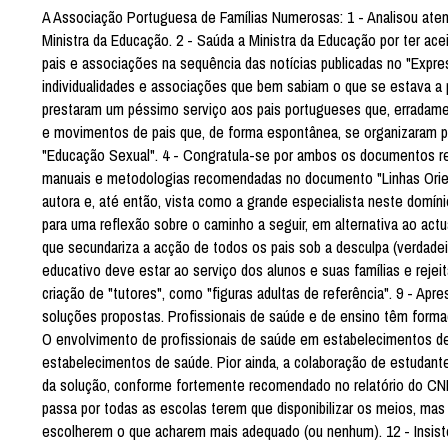
A Associação Portuguesa de Famílias Numerosas: 1 - Analisou at
Ministra da Educação. 2 - Saúda a Ministra da Educação por ter ac
pais e associações na sequência das notícias publicadas no "Expre
individualidades e associações que bem sabiam o que se estava a p
prestaram um péssimo serviço aos pais portugueses que, erradame
e movimentos de pais que, de forma espontânea, se organizaram pa
"Educação Sexual". 4 - Congratula-se por ambos os documentos 
manuais e metodologias recomendadas no documento "Linhas Orien
autora e, até então, vista como a grande especialista neste domí
para uma reflexão sobre o caminho a seguir, em alternativa ao ac
que secundariza a acção de todos os pais sob a desculpa (verdadei
educativo deve estar ao serviço dos alunos e suas famílias e rejei
criação de "tutores", como "figuras adultas de referência". 9 - Ap
soluções propostas. Profissionais de saúde e de ensino têm form
O envolvimento de profissionais de saúde em estabelecimentos d
estabelecimentos de saúde. Pior ainda, a colaboração de estudantes
da solução, conforme fortemente recomendado no relatório do CNE. 
passa por todas as escolas terem que disponibilizar os meios, ma
escolherem o que acharem mais adequado (ou nenhum). 12 - Insist