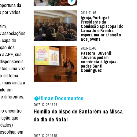
oportuna da
 por vários
2018-01-06
Igreja/Portugal:
Presidente da
sim,
Comissão Episcopal do
Laicado e Família
s associações
espera maior atenção
aos jovens
a capa de
ação dos
2018-01-06
Pastoral Juvenil:
 à APF, sua
«Jovens pedem
ndispensáveis
coerência à Igreja» -
padre Santi
ostas, uma vez
Dominguez
 o sistema
, mais ainda a
aúde em
e diferentes.
�ltimas Documentos
2017-12-25 18:06
 no encontro
Homilia do bispo de Santarém na Missa
olução que
do dia de Natal
idades)
escolher, em
2017-12-25 16:53