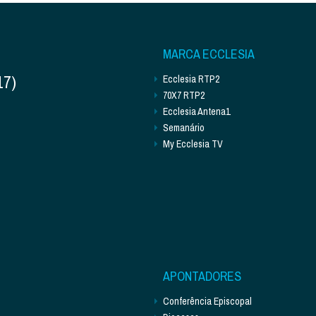
MARCA ECCLESIA
17)
Ecclesia RTP2
70X7 RTP2
Ecclesia Antena1
Semanário
My Ecclesia TV
APONTADORES
Conferência Episcopal