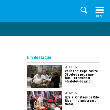
Em destaque
2018-01-07
Vaticano: Papa batiza
34 bebés e pede que
famílias ensinem
«dialeto» do amor
2018-01-07
Igreja: Cristãos de Rito
Bizantino celebram o
Natal