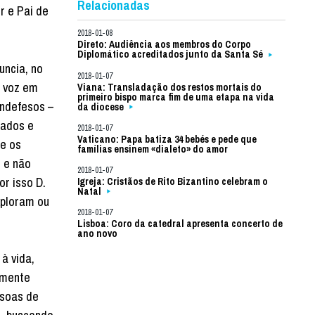
Relacionadas
r e Pai de
2018-01-08
Direto: Audiência aos membros do Corpo
Diplomático acreditados junto da Santa Sé
ncia, no
2018-01-07
a voz em
Viana: Transladação dos restos mortais do
primeiro bispo marca fim de uma etapa na vida
indefesos –
da diocese
iados e
2018-01-07
Vaticano: Papa batiza 34 bebés e pede que
ue os
famílias ensinem «dialeto» do amor
 e não
2018-01-07
r isso D.
Igreja: Cristãos de Rito Bizantino celebram o
Natal
xploram ou
2018-01-07
Lisboa: Coro da catedral apresenta concerto de
ano novo
à vida,
amente
ssoas de