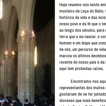
Hoje reunimo-nos neste em
mosteiro de Leça do Balio,
histórica da vida e das vici
nosso povo e da fé que o t
ao longo dos séculos, para r
terra que o viu nascer, o c
homem e um bispo que concl
de nós, um percurso de vid
marcou os últimos decénios
recente do nosso país e da 
aqui tem profundas raízes.
Encontramo-nos aqui 
representantes dos muitos
gostariam de se ter juntad
dioceses que mais benefic