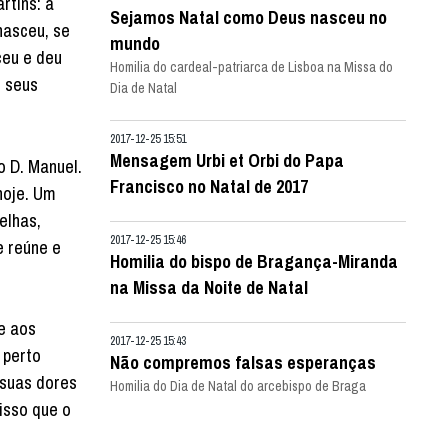
rtins: a
Sejamos Natal como Deus nasceu no
nasceu, se
mundo
ceu e deu
Homilia do cardeal-patriarca de Lisboa na Missa do
s seus
Dia de Natal
2017-12-25 15:51
Mensagem Urbi et Orbi do Papa
 D. Manuel.
Francisco no Natal de 2017
hoje. Um
elhas,
2017-12-25 15:46
e reúne e
Homilia do bispo de Bragança-Miranda
na Missa da Noite de Natal
e aos
2017-12-25 15:43
 perto
Não compremos falsas esperanças
 suas dores
Homilia do Dia de Natal do arcebispo de Braga
isso que o