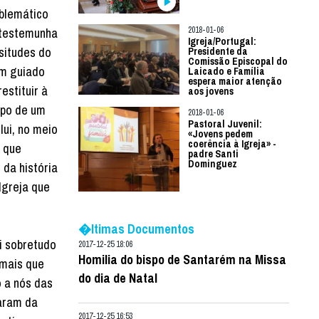
blemático
 testemunha
2018-01-06
Igreja/Portugal:
ssitudes do
Presidente da
Comissão Episcopal do
em guiado
Laicado e Família
espera maior atenção
estituir à
aos jovens
orpo de um
2018-01-06
Pastoral Juvenil:
ui, no meio
«Jovens pedem
coerência à Igreja» -
a que
padre Santi
Dominguez
 da história
Igreja que
�ltimas Documentos
sobretudo
2017-12-25 18:06
Homilia do bispo de Santarém na Missa
 mais que
do dia de Natal
o a nós das
iaram da
2017-12-25 16:53