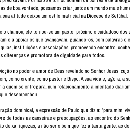
 precisavam. Por isso se tornou homem de pontes e de diálog
as de boa vontade, possamos criar juntos um mundo mais huma
ua atitude deixou um estilo matricial na Diocese de Setúbal.
 chamou, ele tornou-se um pastor próximo e cuidadoso dos 
avam e a apoiar os que avançavam, guiando-os, com palavras e 
óquias, instituições e associações, promovendo encontro, conh
las diferenças e promotora de dignidade para todos.
ção no poder e amor de Deus revelado no Senhor Jesus, cujo
, como crente, como pastor e Bispo. A sua vida e, agora, a s
or a quem se entregara, num relacionamento alimentado diari
o que desempenhou.
 dominical, a expressão de Paulo que dizia: "para mim, vive
livre de todas as canseiras e preocupações, ao encontro do Sen
ão deixa riquezas, a não ser o bem que fez a tanta gente, as d