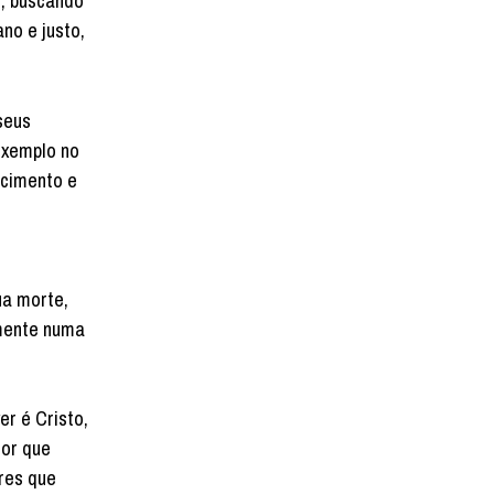
o, buscando
no e justo,
seus
exemplo no
ecimento e
ua morte,
amente numa
r é Cristo,
hor que
ores que