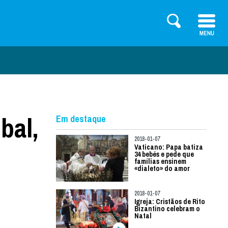
bal,
Em destaque
2018-01-07
Vaticano: Papa batiza
34 bebés e pede que
famílias ensinem
«dialeto» do amor
2018-01-07
Igreja: Cristãos de Rito
Bizantino celebram o
Natal