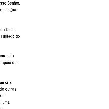
osso Senhor,
iel, segue-
s a Deus,
 cuidado do
amor, do
o apoio que
ue cria
 de outras
hos.
al uma
va,