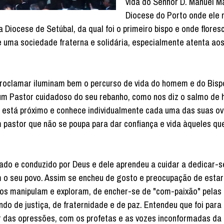
vida do Senhor D. Manuel Ma
Diocese do Porto onde ele 
 Diocese de Setúbal, da qual foi o primeiro bispo e onde flores
e uma sociedade fraterna e solidária, especialmente atenta ao
lamar iluminam bem o percurso de vida do homem e do Bispo
 um Pastor cuidadoso do seu rebanho, como nos diz o salmo de 
 está próximo e conhece individualmente cada uma das suas ov
pastor que não se poupa para dar confiança e vida àqueles qu
 e conduzido por Deus e dele aprendeu a cuidar a dedicar-s
m o seu povo. Assim se encheu de gosto e preocupação de estar
 os manipulam e exploram, de encher-se de "com-paixão" pelas
o de justiça, de fraternidade e de paz. Entendeu que foi para 
 das opressões, com os profetas e as vozes inconformadas da