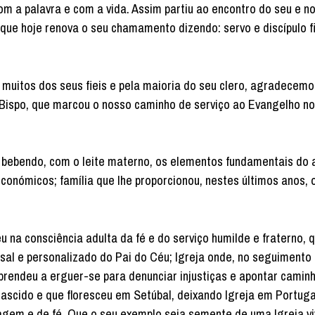
com a palavra e com a vida. Assim partiu ao encontro do seu e n
que hoje renova o seu chamamento dizendo: servo e discípulo f
tos dos seus fieis e pela maioria do seu clero, agradecemo
Bispo, que marcou o nosso caminho de serviço ao Evangelho no
endo, com o leite materno, os elementos fundamentais do 
conómicos; família que lhe proporcionou, nestes últimos anos, 
onsciência adulta da fé e do serviço humilde e fraterno, q
al e personalizado do Pai do Céu; Igreja onde, no seguimento
prendeu a erguer-se para denunciar injustiças e apontar camin
ascido e que floresceu em Setúbal, deixando Igreja em Portug
agem e de fé. Que o seu exemplo seja semente de uma Igreja vi