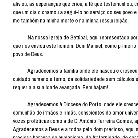
aliviou, as esperanças que criou, a fé que testemunhou, 
que um dia o chamou a segui-lo no serviço do seu povo e 
me também na minha morte e na minha ressurreição.
Na nossa Igreja de Setúbal, aqui representada por mui
que nos enviou este homem, Dom Manuel, como primeiro 
povo de Deus.
Agradecemos à família onde ele nasceu e cresceu beb
cuidado humano e terno, da solidariedade sem cálculos e
requeria a sua idade avançada. Bem hajam!
Agradecemos à Diocese do Porto, onde ele cresceu na c
comunhão de irmãos e irmãs, conscientes do amor univers
vozes proféticas como a de D. António Ferreira Gomes, a
Agradecemos a Deus e a todos pelo dom precioso, aqui n
preciosa herança de humanismo, de fraternidade, de cor