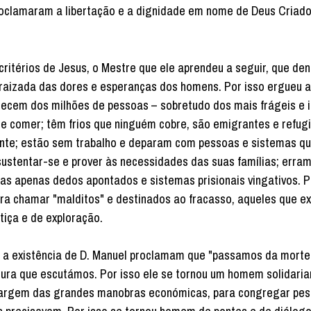
proclamaram a libertação e a dignidade em nome de Deus Criado
rios de Jesus, o Mestre que ele aprendeu a seguir, que denu
raizada das dores e esperanças dos homens. Por isso ergueu 
quecem dos milhões de pessoas – sobretudo dos mais frágeis e 
 comer; têm frios que ninguém cobre, são emigrantes e refug
ente; estão sem trabalho e deparam com pessoas e sistemas q
ustentar-se e prover às necessidades das suas famílias; erram
as apenas dedos apontados e sistemas prisionais vingativos. Po
ara chamar "malditos" e destinados ao fracasso, aqueles que e
tiça e de exploração.
existência de D. Manuel proclamam que "passamos da morte 
tura que escutámos. Por isso ele se tornou um homem solidari
à margem das grandes manobras económicas, para congregar pe