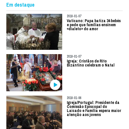
Em destaque
2018-01-07
Vaticano: Papa batiza 34 bebés
e pede que famílias ensinem
«dialeto» do amor
2018-01-07
Igreja: Cristãos de Rito
Bizantino celebram o Natal
2018-01-06
Igreja/Portugal: Presidente da
Comissão Episcopal do
Laicado e Família espera maior
atenção aos jovens