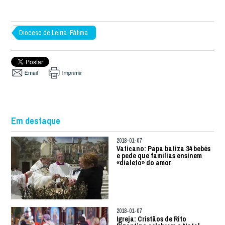
Diocese de Leiria-Fátima
Em destaque
2018-01-07
Vaticano: Papa batiza 34 bebés
e pede que famílias ensinem
«dialeto» do amor
2018-01-07
Igreja: Cristãos de Rito