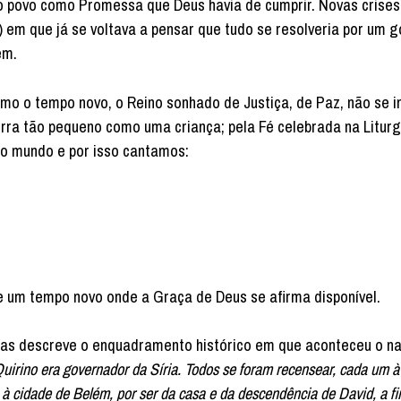
no povo como Promessa que Deus havia de cumprir. Novas crises
em que já se voltava a pensar que tudo se resolveria por um g
ém.
o o tempo novo, o Reino sonhado de Justiça, de Paz, não se 
rra tão pequeno como uma criança; pela Fé celebrada na Liturg
 ao mundo e por isso cantamos:
e um tempo novo onde a Graça de Deus se afirma disponível.
ucas descreve o enquadramento histórico em que aconteceu o n
rino era governador da Síria. Todos se foram recensear, cada um à
 à cidade de Belém, por ser da casa e da descendência de David, a f