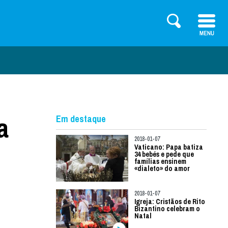
a
Em destaque
2018-01-07
Vaticano: Papa batiza
34 bebés e pede que
famílias ensinem
«dialeto» do amor
2018-01-07
Igreja: Cristãos de Rito
Bizantino celebram o
Natal