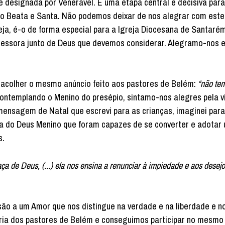
é designada por Venerável. É uma etapa central e decisiva para
mo Beata e Santa. Não podemos deixar de nos alegrar com este
eja, é-o de forma especial para a Igreja Diocesana de Santaré
rcessora junto de Deus que devemos considerar. Alegramo-nos e
.
a acolher o mesmo anúncio feito aos pastores de Belém:
“não te
Contemplando o Menino do presépio, sintamo-nos alegres pela v
mensagem de Natal que escrevi para as crianças, imaginei par
a do Deus Menino que foram capazes de se converter e adotar
s.
ça de Deus, (...) ela nos ensina a renunciar à impiedade e aos desej
o a um Amor que nos distingue na verdade e na liberdade e no
gria dos pastores de Belém e conseguimos participar no mesmo 