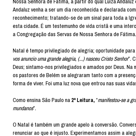
Nossa Senhora de Fátima, a partir do qual Luiza Andaluz 
Andaluz venha a ser um dia reconhecida e declarada co
reconhecimento; tratando-se de um sinal para toda a Igr
esta cidade. É um testemunho de vida cristã e uma inte
a Congregação das Servas de Nossa Senhora de Fátima
Natal é tempo privilegiado de alegria; oportunidade par
vos anuncio uma grande alegria
,
(...) nasceu Cristo Senhor
”. 
Deus; sintamo-nos privilegiados e amados por Deus. Na 
os pastores de Belém se alegraram tanto com a presenç
forma de viver. Foi uma luz nova que entrou nas suas vida
Como ensina São Paulo na
2ª Leitura,
“
manifestou-se a gra
mundanos
”.
O Natal é também um grande apelo à conversão. Conversã
renunciar ao que é injusto. Experimentamos assim a ale