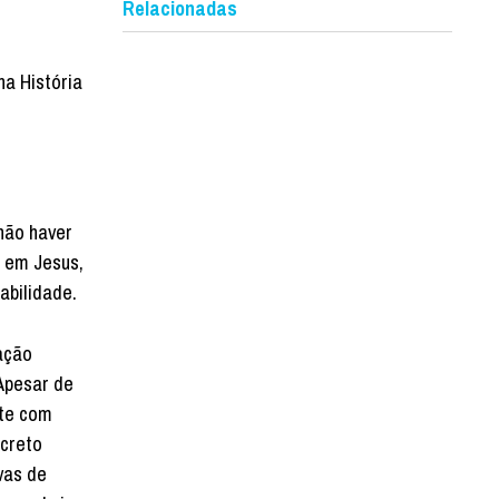
Relacionadas
a História
não haver
m em Jesus,
sabilidade.
ação
 Apesar de
nte com
ecreto
vas de