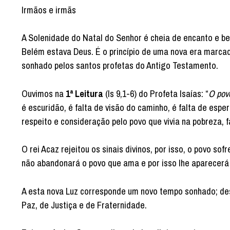
Irmãos e irmãs
A Solenidade do Natal do Senhor é cheia de encanto e be
Belém estava Deus. É o princípio de uma nova era marca
sonhado pelos santos profetas do Antigo Testamento.
Ouvimos na
1ª Leitura
(Is 9,1-6) do Profeta Isaías: “
O povo
é escuridão, é falta de visão do caminho, é falta de esp
respeito e consideração pelo povo que vivia na pobreza, 
O rei Acaz rejeitou os sinais divinos, por isso, o povo sof
não abandonará o povo que ama e por isso lhe aparecerá 
A esta nova Luz corresponde um novo tempo sonhado; desa
Paz, de Justiça e de Fraternidade.