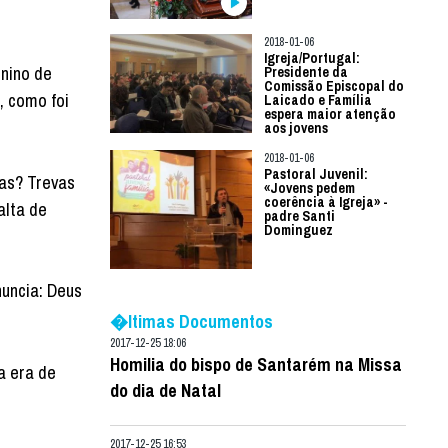
2018-01-06
Igreja/Portugal:
enino de
Presidente da
Comissão Episcopal do
, como foi
Laicado e Família
espera maior atenção
aos jovens
2018-01-06
Pastoral Juvenil:
tas? Trevas
«Jovens pedem
coerência à Igreja» -
alta de
padre Santi
Dominguez
.
anuncia: Deus
�ltimas Documentos
2017-12-25 18:06
Homilia do bispo de Santarém na Missa
a era de
do dia de Natal
2017-12-25 16:53