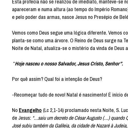
Esta profecia não se realizou de imediato, manteve-se 
apareceram e numa altura (ao tempo do Império Romano) 
e pelo poder das armas, nasce Jesus no Presépio de Bel
Vemos como Deus segue uma lógica diferente. Vemos com
planta-se como uma árvore. O Reino de Deus surge na Te
Noite de Natal, atualiza-se o mistério da vinda de Deus
“
Hoje nasceu o nosso Salvador, Jesus Cristo, Senhor”.
Por quê assim? Qual foi a intenção de Deus?
-Recomeçar tudo de novo! Natal é nascimento! É início d
No
Evangelho
(Lc 2,1-14) proclamado nesta Noite, S. L
de Jesus:
“…saiu um decreto de César Augusto (…) quando Qui
José subiu também da Galileia, da cidade de Nazaré à Judeia,