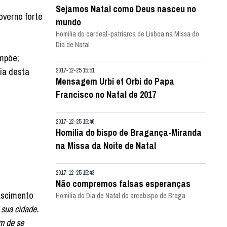
Sejamos Natal como Deus nasceu no
overno forte
mundo
Homilia do cardeal-patriarca de Lisboa na Missa do
Dia de Natal
impõe;
ia desta
2017-12-25 15:51
Mensagem Urbi et Orbi do Papa
Francisco no Natal de 2017
2017-12-25 15:46
Homilia do bispo de Bragança-Miranda
na Missa da Noite de Natal
2017-12-25 15:43
Não compremos falsas esperanças
ascimento
Homilia do Dia de Natal do arcebispo de Braga
 sua cidade.
im de se