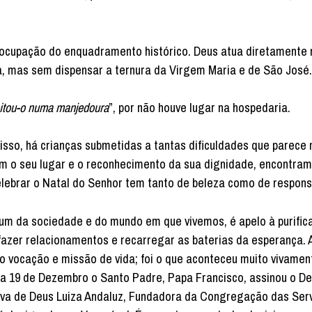
ocupação do enquadramento histórico. Deus atua diretamente n
, mas sem dispensar a ternura da Virgem Maria e de São José.
itou-o numa manjedoura
”, por não houve lugar na hospedaria.
sso, há crianças submetidas a tantas dificuldades que parece 
am o seu lugar e o reconhecimento da sua dignidade, encontra
lebrar o Natal do Senhor tem tanto de beleza como de respon
mum da sociedade e do mundo em que vivemos, é apelo à purific
refazer relacionamentos e recarregar as baterias da esperança.
o vocação e missão de vida; foi o que aconteceu muito vivame
a 19 de Dezembro o Santo Padre, Papa Francisco, assinou o D
erva de Deus Luiza Andaluz, Fundadora da Congregação das Ser