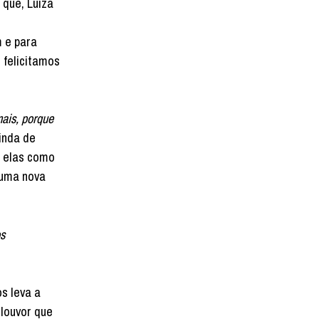
 que, Luiza
m e para
 felicitamos
mais, porque
inda de
a elas como
 uma nova
os
s leva a
louvor que