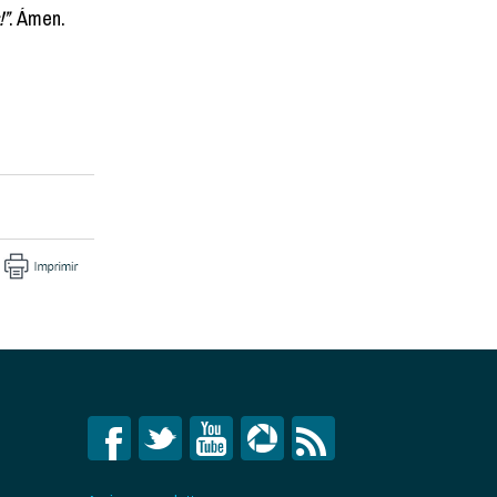
!”
. Ámen.