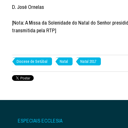
D. José Ornelas
[Nota: A Missa da Solenidade do Natal do Senhor presidid
transmitida pela RTP]
Diocese de Setúbal
Natal
Natal 2017
ESPECIAIS ECCLESIA