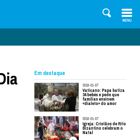
Dia
Em destaque
2018-01-07
Vaticano: Papa batiza
34 bebés e pede que
famílias ensinem
«dialeto» do amor
2018-01-07
Igreja: Cristãos de Rito
Bizantino celebram o
Natal