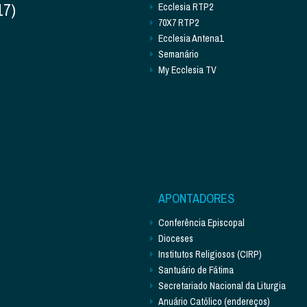
17)
Ecclesia RTP2
70X7 RTP2
Ecclesia Antena1
Semanário
My Ecclesia TV
APONTADORES
Conferência Episcopal
Dioceses
Institutos Religiosos (CIRP)
Santuário de Fátima
Secretariado Nacional da Liturgia
Anuário Católico (endereços)