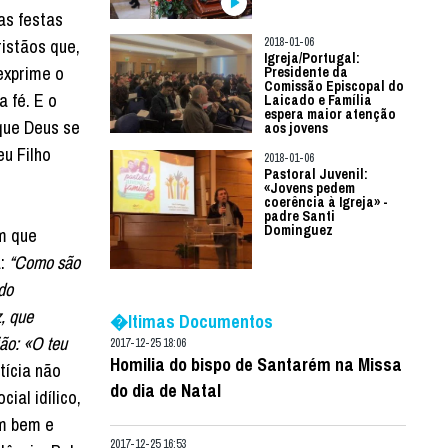
as festas
istãos que,
2018-01-06
Igreja/Portugal:
exprime o
Presidente da
Comissão Episcopal do
 fé. E o
Laicado e Família
espera maior atenção
que Deus se
aos jovens
eu Filho
2018-01-06
Pastoral Juvenil:
«Jovens pedem
coerência à Igreja» -
padre Santi
Dominguez
m que
a:
“Como são
do
, que
�ltimas Documentos
ião: «O teu
2017-12-25 18:06
Homilia do bispo de Santarém na Missa
tícia não
do dia de Natal
ial idílico,
m bem e
2017-12-25 16:53