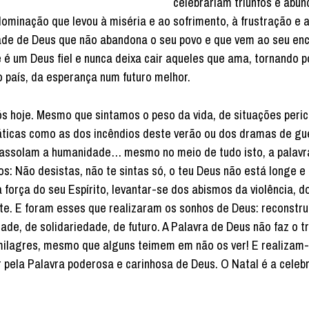
celebrariam triunfos e abun
dominação que levou à miséria e ao sofrimento, à frustração e 
dade de Deus que não abandona o seu povo e que vem ao seu en
 é um Deus fiel e nunca deixa cair aqueles que ama, tornando p
o país, da esperança num futuro melhor.
s hoje. Mesmo que sintamos o peso da vida, de situações peric
áticas como as dos incêndios deste verão ou dos dramas de gu
ue assolam a humanidade… mesmo no meio de tudo isto, a palavr
os: Não desistas, não te sintas só, o teu Deus não está longe e
 força do seu Espírito, levantar-se dos abismos da violência, d
te. E foram esses que realizaram os sonhos de Deus: reconstru
ade, de solidariedade, de futuro. A Palavra de Deus não faz o t
 milagres, mesmo que alguns teimem em não os ver! E realizam
pela Palavra poderosa e carinhosa de Deus. O Natal é a celeb