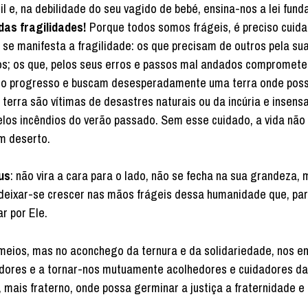
il e, na debilidade do seu vagido de bebé, ensina-nos a lei fun
das fragilidades!
Porque todos somos frágeis, é preciso cuida
 se manifesta a fragilidade: os que precisam de outros pela su
ios; os que, pelos seus erros e passos mal andados compromet
 do progresso e buscam desesperadamente uma terra onde poss
 terra são vítimas de desastres naturais ou da incúria e insens
s incêndios do verão passado. Sem esse cuidado, a vida não é
m deserto.
us
: não vira a cara para o lado, não se fecha na sua grandeza,
eixar-se crescer nas mãos frágeis dessa humanidade que, para
r por Ele.
 meios, mas no aconchego da ternura e da solidariedade, nos e
dadores e a tornar-nos mutuamente acolhedores e cuidadores d
 mais fraterno, onde possa germinar a justiça a fraternidade e 