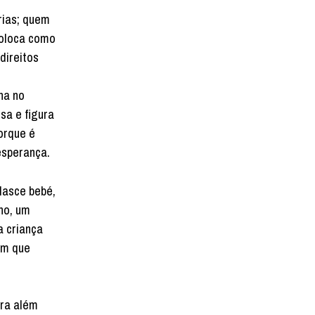
rias; quem
coloca como
direitos
ha no
sa e figura
orque é
esperança.
Nasce bebé,
no, um
a criança
im que
ara além