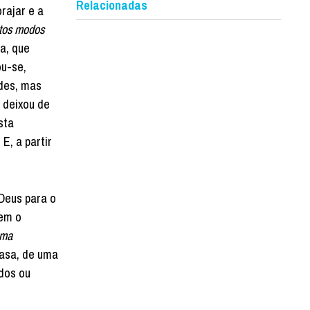
Relacionadas
rajar e a
itos modos
ra, que
ou-se,
ades, mas
 deixou de
sta
E, a partir
 Deus para o
em o
uma
casa, de uma
dos ou