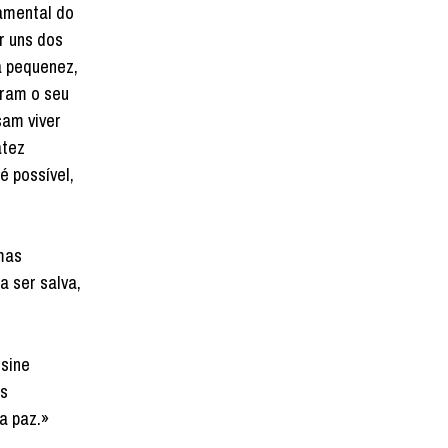
damental do
r uns dos
a pequenez,
eram o seu
am viver
atez
 possível,
 mas
 ser salva,
nsine
as
a paz.»