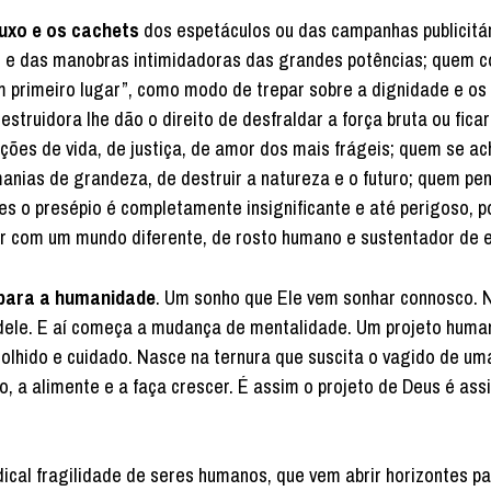
luxo e os cachets
dos espetáculos ou das campanhas publicitá
os e das manobras intimidadoras das grandes potências; quem 
m primeiro lugar”, como modo de trepar sobre a dignidade e os 
truidora lhe dão o direito de desfraldar a força bruta ou ficar
ções de vida, de justiça, de amor dos mais frágeis; quem se ac
anias de grandeza, de destruir a natureza e o futuro; quem pen
es o presépio é completamente insignificante e até perigoso, p
har com um mundo diferente, de rosto humano e sustentador de 
 para a humanidade
. Um sonho que Ele vem sonhar connosco. 
 dele. E aí começa a mudança de mentalidade. Um projeto huma
colhido e cuidado. Nasce na ternura que suscita o vagido de um
, a alimente e a faça crescer. É assim o projeto de Deus é ass
ical fragilidade de seres humanos, que vem abrir horizontes p