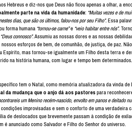
os Hebreus e diz-nos que Deus não ficou apenas a olhar, a enco
almente parte na vida da humanidade
:
“Muitas vezes e de mu
estes dias, que são os últimos, falou-nos por seu Filho”
. Essa palav
omou forma humana
“tornou-se carne”
e
“veio habitar entre nós”
. Torn
:
“Deus connosco”
. Assumiu as nossas dores e as nossas debilid
 nossos esforços de bem, de comunhão, de justiça, de paz. Não
u Espírito, mas tornou-se igualmente um Filho desta terra e de
ido na história humana, com lugar e tempo bem determinados. 
específico tem o Natal, como memória atualizadora da vinda de
nal da mudança que o anjo dá aos pastores
para reconhecer
contrareis um Menino recém-nascido, envolto em panos e deitado n
em condições improvisadas e sem o conforto de uma verdadeira 
lia de deslocados que brevemente passam à condição de exila
em é anunciado como Salvador e Filho do Senhor do universo.