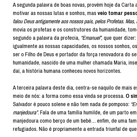
A segunda palavra de boas novas, provém hoje da Carta a
motivar as nossas lutas e sonhos, mas
veio tomar pesso
falou Deus antigamente aos nossos pais, pelos Profetas. Mas, n
movia os profetas e os construtores da humanidade, t
segundo a palavra da profecia,
“Emanuel”
, que quer dizer
igualmente as nossas capacidades, os nossos sonhos, os
ser o Filho de Deus e portador da força renovadora do se
humanidade, nascido de uma mulher chamada Maria, inser
daí, a história humana conheceu novos horizontes.
A terceira palavra deste dia, centra-se naquilo de mais 
meio de nós: a forma como essa vinda se processa.
O si
Salvador é pouco solene e não tem nada de pomposo:
“En
manjedoura”
. Fala de uma família humilde, de um parto 
manjedoura como berço de um bebé… enfim, de uma famí
refugiados. Não é propriamente a entrada triunfal de qu