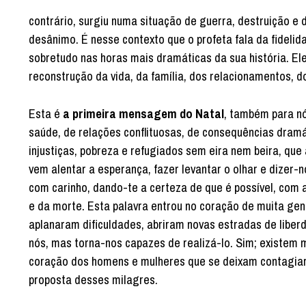
contrário, surgiu numa situação de guerra, destruição e 
desânimo. É nesse contexto que o profeta fala da fideli
sobretudo nas horas mais dramáticas da sua história. Ele
reconstrução da vida, da família, dos relacionamentos, d
Esta é
a primeira mensagem do Natal
, também para nó
saúde, de relações conflituosas, de consequências dram
injustiças, pobreza e refugiados sem eira nem beira, q
vem alentar a esperança, fazer levantar o olhar e dizer-n
com carinho, dando-te a certeza de que é possível, com a
e da morte. Esta palavra entrou no coração de muita gen
aplanaram dificuldades, abriram novas estradas de liberd
nós, mas torna-nos capazes de realizá-lo. Sim; existem
coração dos homens e mulheres que se deixam contagiar 
proposta desses milagres.