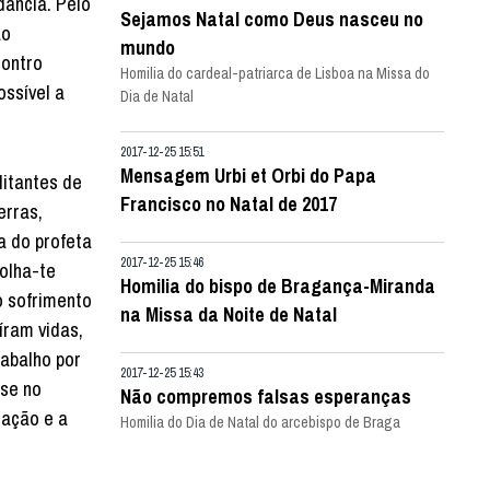
dância. Pelo
Sejamos Natal como Deus nasceu no
ao
mundo
contro
Homilia do cardeal-patriarca de Lisboa na Missa do
ossível a
Dia de Natal
2017-12-25 15:51
Mensagem Urbi et Orbi do Papa
litantes de
Francisco no Natal de 2017
erras,
a do profeta
2017-12-25 15:46
 olha-te
Homilia do bispo de Bragança-Miranda
o sofrimento
na Missa da Noite de Natal
íram vidas,
rabalho por
2017-12-25 15:43
-se no
Não compremos falsas esperanças
ração e a
Homilia do Dia de Natal do arcebispo de Braga