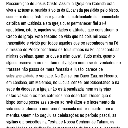
Ressurreição de Jesus Cristo. Assim, a Igreja em Cabinda está
viva e actuante, reunida à volta da Eucaristia presidida pelo bispo,
sucessor dos apóstolos e garante da catolicidade da comunidade
católica em Cabinda. Esta Igreja quer permanecer fiel a Fé
apostólica, isto é, àquelas verdades e atitudes que constituem o
Credo de Igreja. Este tesouro de vida que há dois mil anos é
transmitido e vivido por todos aqueles que se reconhecem na Fé
e missão de Pedro: “confirma os teus irmãos na Fé, apascenta as
minhas ovelhas, quem te ouve a mim ouve”. Tudo mais, quanto
alguns escrevem ou escutam e divulgam como se de verdades se
tratasse não passa de mera fantasia e ilusão, carece de
substancialidade e verdade. No Belize, em Buco Zau, no Necuto,
em Lândana, em Malembo, no Lucula Zenze, em Subantando e na
sede da diocese, a Igreja não está paralizada, nem as igrejas
estão vazias e os fiéis católicos não desertam. Desde que o
bispo tomou posse assiste-se ao revitalizar e o incremento da
vida cristã, afirmar o contrário é marcada má fé e pacto com a
mentira. Quem não seguiu as celebrações no período pascal, as
vigílias e procissões na Festa de Nossa Senhora de Fátima; as