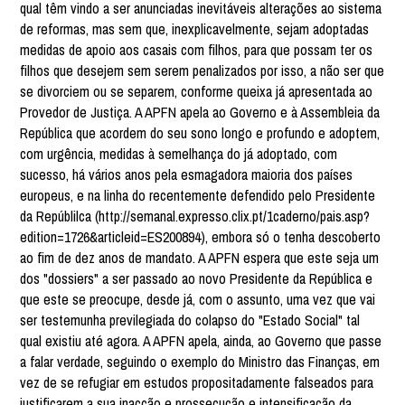
qual têm vindo a ser anunciadas inevitáveis alterações ao sistema
de reformas, mas sem que, inexplicavelmente, sejam adoptadas
medidas de apoio aos casais com filhos, para que possam ter os
filhos que desejem sem serem penalizados por isso, a não ser que
se divorciem ou se separem, conforme queixa já apresentada ao
Provedor de Justiça. A APFN apela ao Governo e à Assembleia da
República que acordem do seu sono longo e profundo e adoptem,
com urgência, medidas à semelhança do já adoptado, com
sucesso, há vários anos pela esmagadora maioria dos países
europeus, e na linha do recentemente defendido pelo Presidente
da Repúblilca (http://semanal.expresso.clix.pt/1caderno/pais.asp?
edition=1726&articleid=ES200894), embora só o tenha descoberto
ao fim de dez anos de mandato. A APFN espera que este seja um
dos "dossiers" a ser passado ao novo Presidente da República e
que este se preocupe, desde já, com o assunto, uma vez que vai
ser testemunha previlegiada do colapso do "Estado Social" tal
qual existiu até agora. A APFN apela, ainda, ao Governo que passe
a falar verdade, seguindo o exemplo do Ministro das Finanças, em
vez de se refugiar em estudos propositadamente falseados para
justificarem a sua inacção e prossecução e intensificação da