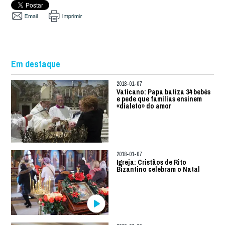
Em destaque
2018-01-07
Vaticano: Papa batiza 34 bebés
e pede que famílias ensinem
«dialeto» do amor
2018-01-07
Igreja: Cristãos de Rito
Bizantino celebram o Natal