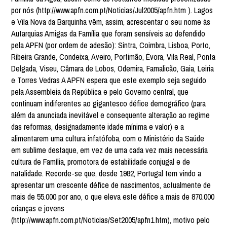
por nós (http://www.apfn.com.pt/Noticias/Jul2005/apfn.htm ). Lagos
e Vila Nova da Barquinha vêm, assim, acrescentar o seu nome às
Autarquias Amigas da Família que foram sensíveis ao defendido
pela APFN (por ordem de adesão): Sintra, Coimbra, Lisboa, Porto,
Ribeira Grande, Condeixa, Aveiro, Portimão, Évora, Vila Real, Ponta
Delgada, Viseu, Câmara de Lobos, Odemira, Famalicão, Gaia, Leiria
e Torres Vedras A APFN espera que este exemplo seja seguido
pela Assembleia da República e pelo Governo central, que
continuam indiferentes ao gigantesco défice demográfico (para
além da anunciada inevitável e consequente alteração ao regime
das reformas, designadamente idade mínima e valor) e a
alimentarem uma cultura infatófoba, com o Ministério da Saúde
em sublime destaque, em vez de uma cada vez mais necessária
cultura de Família, promotora de estabilidade conjugal e de
natalidade. Recorde-se que, desde 1982, Portugal tem vindo a
apresentar um crescente défice de nascimentos, actualmente de
mais de 55.000 por ano, o que eleva este défice a mais de 870.000
crianças e jovens
(http://www.apfn.com.pt/Noticias/Set2005/apfn1.htm), motivo pelo