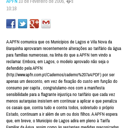
APFN
10 de Fevereiro de 2006, �s
10:18
A APFN comunica que os Municípios de Lagos e Vila Nova da
Barquinha aprovaram recentemente alterações ao tarifário da água
para famílias numerosas, na linha do que a APFN tem vindo a
reclamar. Embora, em Lagos, o modelo aprovado não seja o
defendido pela APFN
(http://www.apfn.com.pt/Cadernos/caderno%207a4.PDF) por ser
apenas um desconto, em vez de fixação do custo em função do
consumo per capita , congratulamo-nos com a manifesta
sensibilidade para a flagrante injustiça no tarifário que cada vez
menos autarquias insistem em continuar a aplicar e que penaliza
os casais que, contra tudo e contra todos, sobretudo o próprio
Estado, continuam a ir além de um ou dois filhos. A APFN espera
que, em breve, o Município de Lagos adira em pleno à Tarifa
Familiar da Água, assim como às restantes medidas preconizadas