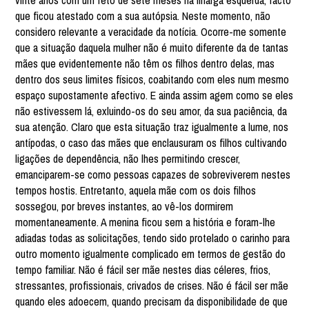
vinte anos com um feto de sete meses na ilharga esquerda, facto
que ficou atestado com a sua autópsia. Neste momento, não
considero relevante a veracidade da notícia. Ocorre-me somente
que a situação daquela mulher não é muito diferente da de tantas
mães que evidentemente não têm os filhos dentro delas, mas
dentro dos seus limites físicos, coabitando com eles num mesmo
espaço supostamente afectivo. E ainda assim agem como se eles
não estivessem lá, exluindo-os do seu amor, da sua paciência, da
sua atenção. Claro que esta situação traz igualmente a lume, nos
antípodas, o caso das mães que enclausuram os filhos cultivando
ligações de dependência, não lhes permitindo crescer,
emanciparem-se como pessoas capazes de sobreviverem nestes
tempos hostis. Entretanto, aquela mãe com os dois filhos
sossegou, por breves instantes, ao vê-los dormirem
momentaneamente. A menina ficou sem a história e foram-lhe
adiadas todas as solicitações, tendo sido protelado o carinho para
outro momento igualmente complicado em termos de gestão do
tempo familiar. Não é fácil ser mãe nestes dias céleres, frios,
stressantes, profissionais, crivados de crises. Não é fácil ser mãe
quando eles adoecem, quando precisam da disponibilidade de que