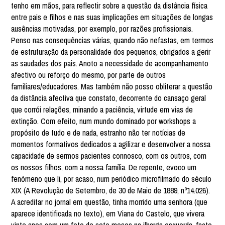
tenho em mãos, para reflectir sobre a questão da distância física
entre pais e filhos e nas suas implicações em situações de longas
ausências motivadas, por exemplo, por razões profissionais.
Penso nas consequências várias, quando não nefastas, em termos
de estruturação da personalidade dos pequenos, obrigados a gerir
as saudades dos pais. Anoto a necessidade de acompanhamento
afectivo ou reforço do mesmo, por parte de outros
familiares/educadores. Mas também não posso obliterar a questão
da distância afectiva que constato, decorrente do cansaço geral
que corrói relações, minando a paciência, virtude em vias de
extinção. Com efeito, num mundo dominado por workshops a
propósito de tudo e de nada, estranho não ter notícias de
momentos formativos dedicados a agilizar e desenvolver a nossa
capacidade de sermos pacientes connosco, com os outros, com
os nossos filhos, com a nossa família. De repente, evoco um
fenómeno que li, por acaso, num periódico microfilmado do século
XIX (A Revolução de Setembro, de 30 de Maio de 1889, nº14.026).
A acreditar no jornal em questão, tinha morrido uma senhora (que
aparece identificada no texto), em Viana do Castelo, que vivera