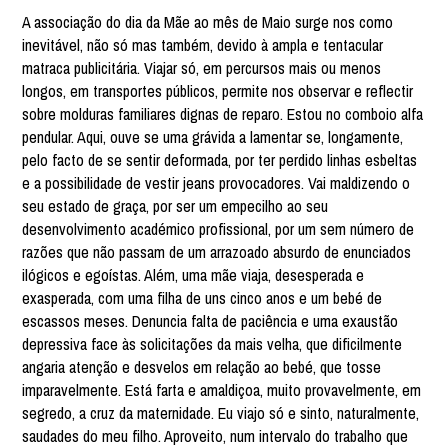
A associação do dia da Mãe ao mês de Maio surge nos como
inevitável, não só mas também, devido à ampla e tentacular
matraca publicitária. Viajar só, em percursos mais ou menos
longos, em transportes públicos, permite nos observar e reflectir
sobre molduras familiares dignas de reparo. Estou no comboio alfa
pendular. Aqui, ouve se uma grávida a lamentar se, longamente,
pelo facto de se sentir deformada, por ter perdido linhas esbeltas
e a possibilidade de vestir jeans provocadores. Vai maldizendo o
seu estado de graça, por ser um empecilho ao seu
desenvolvimento académico profissional, por um sem número de
razões que não passam de um arrazoado absurdo de enunciados
ilógicos e egoístas. Além, uma mãe viaja, desesperada e
exasperada, com uma filha de uns cinco anos e um bebé de
escassos meses. Denuncia falta de paciência e uma exaustão
depressiva face às solicitações da mais velha, que dificilmente
angaria atenção e desvelos em relação ao bebé, que tosse
imparavelmente. Está farta e amaldiçoa, muito provavelmente, em
segredo, a cruz da maternidade. Eu viajo só e sinto, naturalmente,
saudades do meu filho. Aproveito, num intervalo do trabalho que