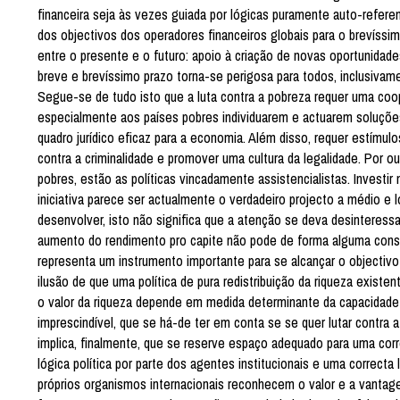
financeira seja às vezes guiada por lógicas puramente auto-refer
dos objectivos dos operadores financeiros globais para o brevíssi
entre o presente e o futuro: apoio à criação de novas oportunidade
breve e brevíssimo prazo torna-se perigosa para todos, inclusivame
Segue-se de tudo isto que a luta contra a pobreza requer uma coo
especialmente aos países pobres individuarem e actuarem soluções
quadro jurídico eficaz para a economia. Além disso, requer estímulo
contra a criminalidade e promover uma cultura da legalidade. Por o
pobres, estão as políticas vincadamente assistencialistas. Investi
iniciativa parece ser actualmente o verdadeiro projecto a médio e
desenvolver, isto não significa que a atenção se deva desinteres
aumento do rendimento pro capite não pode de forma alguma const
representa um instrumento importante para se alcançar o objectivo 
ilusão de que uma política de pura redistribuição da riqueza exist
o valor da riqueza depende em medida determinante da capacidade d
imprescindível, que se há-de ter em conta se se quer lutar contra 
implica, finalmente, que se reserve espaço adequado para uma cor
lógica política por parte dos agentes institucionais e uma correcta l
próprios organismos internacionais reconhecem o valor e a vantage