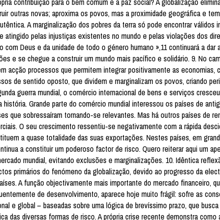
ópria contribuição para o bem comum e a paz social? A globalização elimin
ruir outras novas; aproxima os povos, mas a proximidade geográfica e temp
têntica. A marginalização dos pobres da terra só pode encontrar válidos 
 atingido pelas injustiças existentes no mundo e pelas violações dos di
nião com Deus e da unidade de todo o género humano »,11 continuará a dar 
ões e se chegue a construir um mundo mais pacífico e solidário. 9. No ca
 em acção processos que permitem integrar positivamente as economias, c
os de sentido oposto, que dividem e marginalizam os povos, criando per
gunda guerra mundial, o comércio internacional de bens e serviços cresce
história. Grande parte do comércio mundial interessou os países de anti
países que sobressaíram tornando-se relevantes. Mas há outros países de r
ciais. O seu crescimento ressentiu-se negativamente com a rápida descid
stituem a quase totalidade das suas exportações. Nestes países, em grand
tinua a constituir um poderoso factor de risco. Quero reiterar aqui um ap
cado mundial, evitando exclusões e marginalizações. 10. Idêntica refle
ctos primários do fenómeno da globalização, devido ao progresso da elect
s países. A função objectivamente mais importante do mercado financeiro, q
quentemente de desenvolvimento, aparece hoje muito frágil: sofre as con
onal e global – baseadas sobre uma lógica de brevíssimo prazo, que busca
ica das diversas formas de risco. A própria crise recente demonstra como 