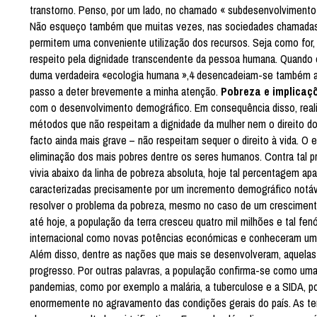
transtorno. Penso, por um lado, no chamado « subdesenvolvimento 
Não esqueço também que muitas vezes, nas sociedades chamadas 
permitem uma conveniente utilização dos recursos. Seja como for, 
respeito pela dignidade transcendente da pessoa humana. Quando 
duma verdadeira «ecologia humana »,4 desencadeiam-se também as
passo a deter brevemente a minha atenção.
Pobreza e implicaç
com o desenvolvimento demográfico. Em consequência disso, reali
métodos que não respeitam a dignidade da mulher nem o direito d
facto ainda mais grave – não respeitam sequer o direito à vida. O 
eliminação dos mais pobres dentre os seres humanos. Contra tal p
vivia abaixo da linha de pobreza absoluta, hoje tal percentagem a
caracterizadas precisamente por um incremento demográfico notáve
resolver o problema da pobreza, mesmo no caso de um crescimento
até hoje, a população da terra cresceu quatro mil milhões e tal f
internacional como novas potências económicas e conheceram um 
Além disso, dentre as nações que mais se desenvolveram, aquelas
progresso. Por outras palavras, a população confirma-se como uma
pandemias, como por exemplo a malária, a tuberculose e a SIDA, p
enormemente no agravamento das condições gerais do país. As te