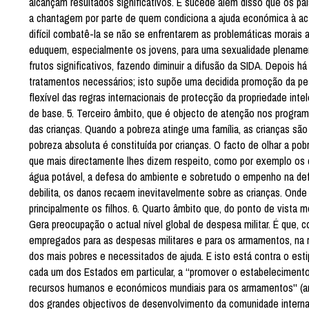
alcançam resultados significativos. E sucede além disso que os p
a chantagem por parte de quem condiciona a ajuda económica à actu
difícil combatê-la se não se enfrentarem as problemáticas morais 
eduquem, especialmente os jovens, para uma sexualidade plenamente
frutos significativos, fazendo diminuir a difusão da SIDA. Depois
tratamentos necessários; isto supõe uma decidida promoção da pes
flexível das regras internacionais de protecção da propriedade int
de base. 5. Terceiro âmbito, que é objecto de atenção nos program
das crianças. Quando a pobreza atinge uma família, as crianças s
pobreza absoluta é constituída por crianças. O facto de olhar a pob
que mais directamente lhes dizem respeito, como por exemplo os c
água potável, a defesa do ambiente e sobretudo o empenho na defe
debilita, os danos recaem inevitavelmente sobre as crianças. Onde
principalmente os filhos. 6. Quarto âmbito que, do ponto de vista 
Gera preocupação o actual nível global de despesa militar. É que, 
empregados para as despesas militares e para os armamentos, na 
dos mais pobres e necessitados de ajuda. E isto está contra o est
cada um dos Estados em particular, a ‘‘promover o estabeleciment
recursos humanos e económicos mundiais para os armamentos'' (art.
dos grandes objectivos de desenvolvimento da comunidade internac