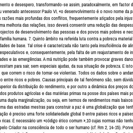
mento e desespero, transformando-se assim, paradoxalmente, em factor 
eu venerado antecessor Paulo VI, «o desenvolvimento é o novo nome da p
 razões mais profundas dos conflitos, frequentemente atiçados pela injust
uma melhoria das relações, isso deverá consentir uma redução das despes
rojectos de desenvolvimento das pessoas e dos povos mais pobres e nec
mília humana. 7. Quinto âmbito na referida luta contra a pobreza material 
dades de base. Tal crise é caracterizada não tanto pela insuficiência de a
speculativos e, consequentemente, pela falta de um reajustamento de in
dades e às emergências. A má nutrição pode também provocar graves dano
itam para sair, sem especiais ajudas, da sua situação de pobreza. E isto 
s que correm o risco de tornar-se violentas. Todos os dados sobre o and
 entre ricos e pobres. Causas principais de tal fenómeno são, sem dúvida
perior da distribuição do rendimento, e por outro a dinâmica dos preços d
dos produtos agrícolas e das matérias primas na posse dos países mais po
uma dupla marginalização, ou seja, em termos de rendimentos mais baixos
ma das estradas mestras para construir a paz é uma globalização que ten
ação é preciso uma forte solidariedade global 9 entre países ricos e paíse
o ricas. É necessário um «código ético comum »,10 cujas normas não ten
a pelo Criador na consciência de todo o ser humano (cf. Rm 2, 14-15). Porv