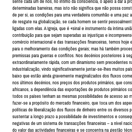
sente cada um de nós, no íntimo da consciência, o apelo a dar a pr
determinadas barreiras, mas isto não significa que não possa const
de per si, as condições para uma verdadeira comunhão e uma paz au
de resgate na globalização, se cada homem se sentir pessoalmente
ligadas com elas. A Igreja, que é «sinal e instrumento da íntima u
contribuição para que sejam superadas as injustiças e incompreens
comércio internacional e das transacções financeiras, temos hoje
para o melhoramento das condições gerais; mas há também process
premissas para guerras e conflitos. Nos decénios posteriores à se
extraordinariamente rápida, com um dinamismo sem precedentes na 
industrialização, vindo significativamente juntar-se-lhes muitos 
baixo que estão ainda gravemente marginalizados dos fluxos comer
nos últimos decénios, nos preços dos produtos primários, que con
africanos, a dependência das exportações de produtos primários con
todos os países tenham as mesmas possibilidades de acesso ao mer
fazer-se a propósito do mercado financeiro, que toca um dos aspe
políticas de liberalização dos fluxos de dinheiro entre os diverso
sustentar a longo prazo a possibilidade de investimentos e conse
negativas de um sistema de transacções financeiras – a nível naci
do valor das actividades financeiras e se concentra na gestão técn