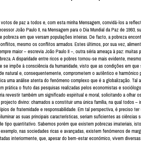
 votos de paz a todos e, com esta minha Mensagem, convidá-los a reflect
cessor João Paulo II, na Mensagem para o Dia Mundial da Paz de 1993, su
de pobreza em que versam populações inteiras. De facto, a pobreza encon
flitos, mesmo os conflitos armados. Estes últimos, por sua vez, alimen
empre maior – escrevia João Paulo II –, outra séria ameaça à paz: muitas
breza. A disparidade entre ricos e pobres tornou-se mais evidente, mesm
 se impõe à consciência da humanidade, visto que as condições em que 
de natural e, consequentemente, comprometem o autêntico e harmónico 
ica uma análise atenta do fenómeno complexo que é a globalização. Tal an
em prática o fruto das pesquisas realizadas pelos economistas e sociólog
a revestir também um significado espiritual e moral, solicitando a olhar 
rojecto divino: chamados a constituir uma única família, na qual todos – i
os de fraternidade e responsabilidade. Em tal perspectiva, é preciso ter
luminar as suas principais características, seriam suficientes as ciências 
tipo quantitativo. Sabemos porém que existem pobrezas imateriais, isto
r exemplo, nas sociedades ricas e avançadas, existem fenómenos de margi
ientadas interiormente, que, apesar do bem-estar económico, vivem diversa