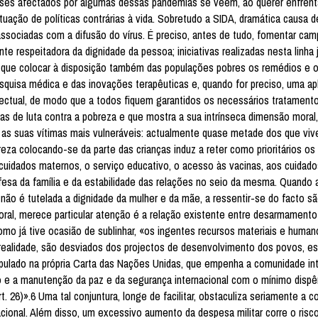
aíses afectados por algumas dessas pandemias se vêem, ao querer enfrentá
ação de políticas contrárias à vida. Sobretudo a SIDA, dramática causa d
associadas com a difusão do vírus. É preciso, antes de tudo, fomentar ca
 respeitadora da dignidade da pessoa; iniciativas realizadas nesta linha 
 há que colocar à disposição também das populações pobres os remédios e 
quisa médica e das inovações terapêuticas e, quando for preciso, uma ap
electual, de modo que a todos fiquem garantidos os necessários tratamento
as de luta contra a pobreza e que mostra a sua intrínseca dimensão moral
ão as suas vítimas mais vulneráveis: actualmente quase metade dos que v
reza colocando-se da parte das crianças induz a reter como prioritários os
uidados maternos, o serviço educativo, o acesso às vacinas, aos cuidad
sa da família e da estabilidade das relações no seio da mesma. Quando a
 não é tutelada a dignidade da mulher e da mãe, a ressentir-se do facto s
moral, merece particular atenção é a relação existente entre desarmamento
como já tive ocasião de sublinhar, «os ingentes recursos materiais e human
realidade, são desviados dos projectos de desenvolvimento dos povos, e
ipulado na própria Carta das Nações Unidas, que empenha a comunidade int
o e a manutenção da paz e da segurança internacional com o mínimo dispê
 26)».6 Uma tal conjuntura, longe de facilitar, obstaculiza seriamente a 
ional. Além disso, um excessivo aumento da despesa militar corre o risco