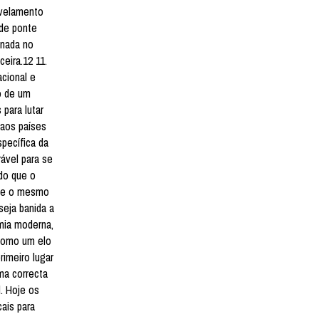
ivelamento
 de ponte
inada no
eira.12 11.
cional e
o de um
 para lutar
 aos países
specífica da
ável para se
do que o
que o mesmo
seja banida a
omia moderna,
 como um elo
rimeiro lugar
ma correcta
l. Hoje os
ais para