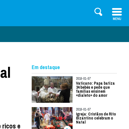
al
Em destaque
2018-01-07
Vaticano: Papa batiza
34 bebés e pede que
famílias ensinem
«dialeto» do amor
2018-01-07
Igreja: Cristãos de Rito
Bizantino celebram o
Natal
 ricos e