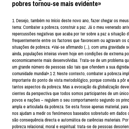
pobres tornou-se mais evidente»
1. Desejo, também no Início deste novo ano, fazer chegar os meus
tema: Combater a pobreza, construir a paz. Já o meu venerado ante
repercussões negativas que acaba por ter sobre a paz a situação 
frequentemente entre os factores que favorecem ou agravam os con
situações de pobreza. «Vai-se afirmando (...), com uma gravidade s
ainda, populações inteiras vivem hoje em condições de extrema po
economicamente mais desenvolvidas. Trata-se de um problema que
um grande número de pessoas são tais que ofendem a sua dignida
comunidade mundial».1 2. Neste contexto, combater a pobreza impl
importante do ponto de vista metodológico, porque convida a pôr 
tantos aspectos da pobreza. Mas a evocação da globalização deveri
cientes da perspectiva que todos somos participantes de um único p
povos e nações – regulem o seu comportamento segundo os princípi
ampla e articulada da pobreza. Se esta fosse apenas material, para i
nos ajudam a medir os fenómenos baseados sobretudo em dados de 
são consequência directa e automática de carências materiais. Po
pobreza relacional, moral e espiritual: trata-se de pessoas desor