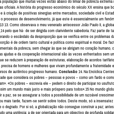
da população que muitas vezes estão abaixo do limiar de pobreza extrema
 oficiais. A história do progresso económico do século XX ensina que bo
à criação de positivas sinergias entre mercados, sociedade civil e Estad
o o processo de desenvolvimento, já que este é essencialmente um fenóm
l.13 13. Como observava o meu venerado antecessor João Paulo II, a globa
 pelo que há- de ser dirigida com clarividente sabedoria. Faz parte de ta
perando o escândalo da desproporção que se verifica entre os problemas d
rção é de ordem tanto cultural e política como espiritual e moral. De fact
rumentais da pobreza, sem chegar às que se abrigam no coração humano, 
as ajudas e da cooperação internacional são às vezes enfrentados sem u
se reduzem à preparação de estruturas, elaboração de acordos tarifários
za precisa de homens e mulheres que vivam profundamente a fraternidade 
ursos de autêntico progresso humano.
Conclusão
14. Na Encíclica Cente
lidade que considera os pobres – pessoas e povos – como um fardo e com
m». «Os pobres – escrevia ele – pedem o direito de participar no usufrut
 assim um mundo mais justo e mais próspero para todos».15 No mundo globa
r a paz, se se assegurar a todos a possibilidade de um razoável crescimen
ou mais tarde, fazem-se sentir sobre todos. Deste modo, só a insensatez 
e o degrado. Por si só, a globalização não consegue construir a paz; ante
udo uma urgência: a de ser orientada para um objectivo de profunda solida