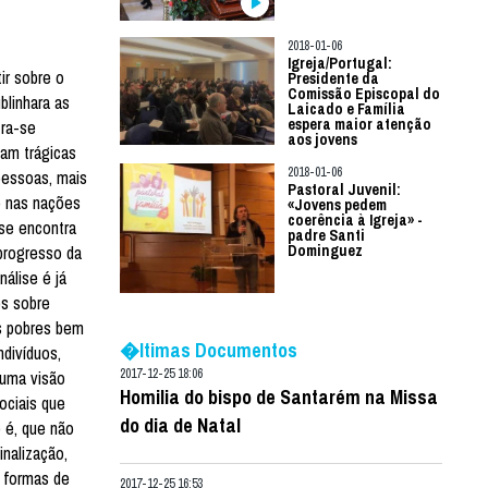
2018-01-06
Igreja/Portugal:
ir sobre o
Presidente da
Comissão Episcopal do
blinhara as
Laicado e Família
espera maior atenção
tra-se
aos jovens
tam trágicas
2018-01-06
 pessoas, mais
Pastoral Juvenil:
o nas nações
«Jovens pedem
coerência à Igreja» -
se encontra
padre Santi
progresso da
Dominguez
álise é já
os sobre
os pobres bem
�ltimas Documentos
ndivíduos,
2017-12-25 18:06
 uma visão
Homilia do bispo de Santarém na Missa
sociais que
do dia de Natal
 é, que não
nalização,
s formas de
2017-12-25 16:53