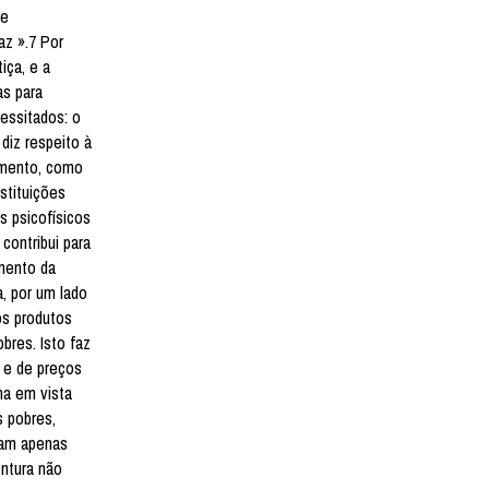
de
az ».7 Por
iça, e a
as para
essitados: o
diz respeito à
limento, como
stituições
s psicofísicos
contribui para
amento da
, por um lado
os produtos
bres. Isto faz
 e de preços
ha em vista
s pobres,
ham apenas
entura não