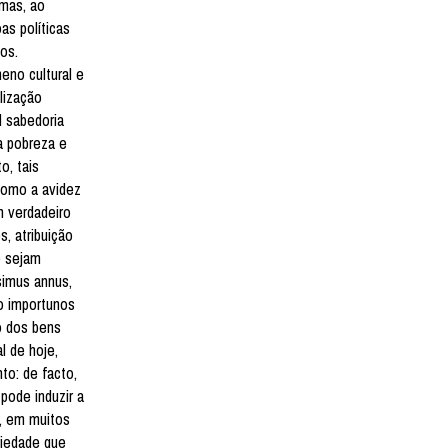
 mas, ao
as políticas
os.
eno cultural e
lização
l sabedoria
a pobreza e
o, tais
como a avidez
m verdadeiro
, atribuição
e sejam
simus annus,
o importunos
o dos bens
l de hoje,
to: de facto,
pode induzir a
s, em muitos
riedade que