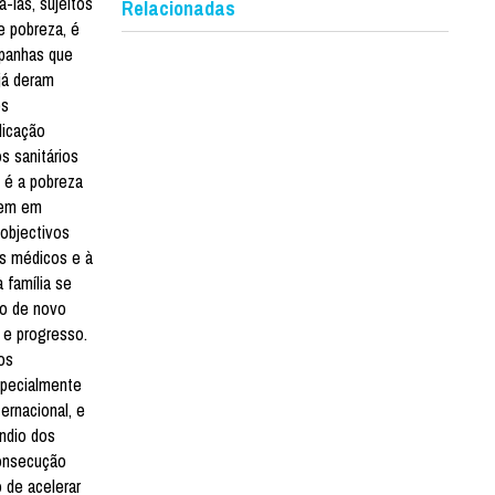
-las, sujeitos
Relacionadas
e pobreza, é
mpanhas que
já deram
os
licação
s sanitários
, é a pobreza
ivem em
 objectivos
os médicos e à
 família se
ão de novo
 e progresso.
os
specialmente
ernacional, e
ndio dos
consecução
 de acelerar