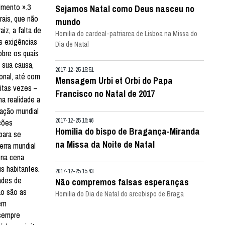
imento ».3
Sejamos Natal como Deus nasceu no
ais, que não
mundo
iz, a falta de
Homilia do cardeal-patriarca de Lisboa na Missa do
s exigências
Dia de Natal
bre os quais
 sua causa,
2017-12-25 15:51
onal, até com
Mensagem Urbi et Orbi do Papa
itas vezes –
Francisco no Natal de 2017
na realidade a
lação mundial
2017-12-25 15:46
ações
Homilia do bispo de Bragança-Miranda
para se
na Missa da Noite de Natal
erra mundial
 na cena
s habitantes.
2017-12-25 15:43
ades de
Não compremos falsas esperanças
ão são as
Homilia do Dia de Natal do arcebispo de Braga
uem
 sempre