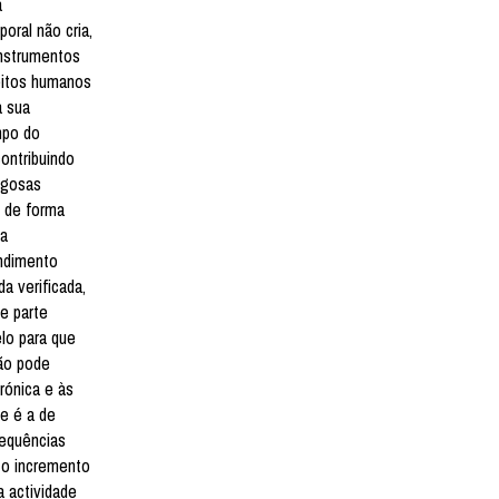
a
oral não cria,
instrumentos
reitos humanos
a sua
mpo do
ontribuindo
igosas
u de forma
ga
endimento
a verificada,
e parte
elo para que
xão pode
rónica e às
ue é a de
sequências
 o incremento
a actividade