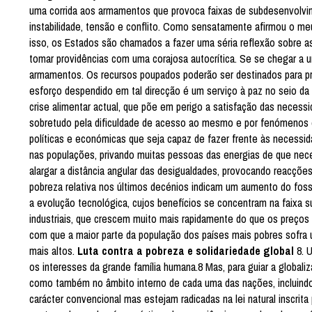
uma corrida aos armamentos que provoca faixas de subdesenvolvi
instabilidade, tensão e conflito. Como sensatamente afirmou o m
isso, os Estados são chamados a fazer uma séria reflexão sobre as
tomar providências com uma corajosa autocrítica. Se se chegar a 
armamentos. Os recursos poupados poderão ser destinados para p
esforço despendido em tal direcção é um serviço à paz no seio da fa
crise alimentar actual, que põe em perigo a satisfação das necessi
sobretudo pela dificuldade de acesso ao mesmo e por fenómenos e
políticas e económicas que seja capaz de fazer frente às necessi
nas populações, privando muitas pessoas das energias de que necess
alargar a distância angular das desigualdades, provocando reacçõe
pobreza relativa nos últimos decénios indicam um aumento do fosso
a evolução tecnológica, cujos benefícios se concentram na faixa su
industriais, que crescem muito mais rapidamente do que os preços 
com que a maior parte da população dos países mais pobres sofra 
mais altos.
Luta contra a pobreza e solidariedade global
8. U
os interesses da grande família humana.8 Mas, para guiar a globaliz
como também no âmbito interno de cada uma das nações, incluind
carácter convencional mas estejam radicadas na lei natural inscrit