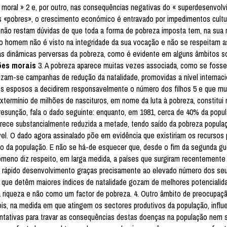
moral » 2 e, por outro, nas consequências negativas do « superdesenvolv
«pobres», o crescimento económico é entravado por impedimentos cultur
não restam dúvidas de que toda a forma de pobreza imposta tem, na sua ra
o homem não é visto na integridade da sua vocação e não se respeitam a
 dinâmicas perversas da pobreza, como é evidente em alguns âmbitos so
ões morais
3. A pobreza aparece muitas vezes associada, como se fosse
zam-se campanhas de redução da natalidade, promovidas a nível internaci
os esposos a decidirem responsavelmente o número dos filhos 5 e que mu
extermínio de milhões de nascituros, em nome da luta à pobreza, constitui 
resunção, fala o dado seguinte: enquanto, em 1981, cerca de 40% da popu
parece substancialmente reduzida a metade, tendo saído da pobreza popul
l. O dado agora assinalado põe em evidência que existiriam os recursos 
 da população. E não se há-de esquecer que, desde o fim da segunda gu
enómeno diz respeito, em larga medida, a países que surgiram recentemente
rápido desenvolvimento graças precisamente ao elevado número dos seu
 que detêm maiores índices de natalidade gozam de melhores potencialid
 riqueza e não como um factor de pobreza. 4. Outro âmbito de preocupaç
ois, na medida em que atingem os sectores produtivos da população, infl
ntativas para travar as consequências destas doenças na população nem