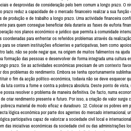
enciais e desprovidas de consideração pelo bem comum a longo prazo. O n
mo prazo reduz a capacidade de o mercado financeiro realizar a sua função
s de produção e de trabalho a longo prazo. Uma actividade financeira conf
nte para quem consegue beneficiar dela durante as fases de euforia financ
peração nos planos económico e jurídico que permita à comunidade interna
 coordenadas para enfrentar os referidos problemas através da realizaçã
s para se criarem instituições eficientes e participativas, bem como apoios
utro lado, não se pode negar que, na origem de muitos falimentos na ajuda
r na formação das pessoas e desenvolver de forma integrada uma cultura e
 longo prazo. Se as actividades económicas precisam de um contexto favor
sar dos problemas do rendimento. Embora se tenha oportunamente sublinha
ituir o fim da acção político-económica, todavia não se deve esquecer 
da luta contra a fome e contra a pobreza absoluta. Deste ponto de vista, 
ente possa resolver o problema de maneira definitiva. De facto, numa econ
e criar rendimento presente e futuro. Por isso, a criação de valor surge
a pobreza material de modo eficaz e duradouro. 12. Colocar os pobres em p
recta lógica económica por parte dos agentes do mercado internacional, u
ógica participativa capaz de valorizar a sociedade civil local e internaciona
m das iniciativas económicas da sociedade civil ou das administrações loc