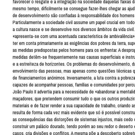
favorecer o resgate e a integração na sociedade daquelas faixas 
mesmo tempo, dificilmente se consegue fazer-lhes chegar as ajudas
de desenvolvimento são confiadas à responsabilidade dos homens e 
Particularmente a sociedade civil assume um papel crucial em tod
a cultura nasce e se desenvolve nos diversos âmbitos da vida civi
«apresenta-se com uma acentuada característica de ambivalência»,14
ter em conta primariamente as exigências dos pobres da terra, su
as medidas predispostas pelos homens para os enfrentar. A despropo
medidas detêm-se frequentemente nas causas superficiais e inst
e a estreiteza de horizontes. Os problemas do desenvolvimento, d
envolvimento das pessoas, mas apenas como questões técnicas que 
de financiamentos anónimos. Inversamente, a luta contra a pobre
capazes de acompanhar pessoas, famílias e comunidades por perc
João Paulo II advertia para a necessidade de «abandonar a menta
maçadores, que pretendem consumir tudo o que os outros produzira
materiais e de fazer render a sua capacidade de trabalho, criando
resulta de forma cada vez mais evidente que só é possível construi
as consequências das distorções de sistemas injustos, mais cedo 
construir um palácio dourado, tendo porém ao seu redor o deserto 
casos, cria divisões e conflitos. A mesma põe a descoberto sobret