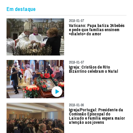
Em destaque
2018-01-07
Vaticano: Papa batiza 34 bebés
e pede que famílias ensinem
«dialeto» do amor
2018-01-07
Igreja: Cristãos de Rito
Bizantino celebram o Natal
2018-01-06
Igreja/Portugal: Presidente da
Comissão Episcopal do
Laicado e Família espera maior
atenção aos jovens