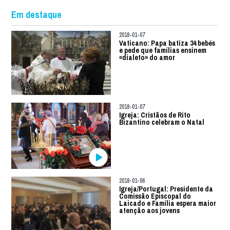
Em destaque
2018-01-07
Vaticano: Papa batiza 34 bebés
e pede que famílias ensinem
«dialeto» do amor
2018-01-07
Igreja: Cristãos de Rito
Bizantino celebram o Natal
2018-01-06
Igreja/Portugal: Presidente da
Comissão Episcopal do
Laicado e Família espera maior
atenção aos jovens