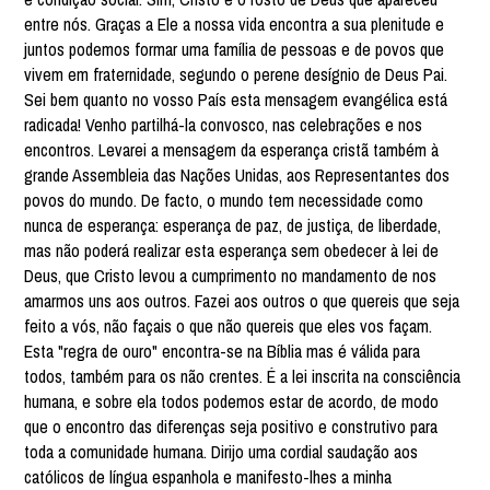
entre nós. Graças a Ele a nossa vida encontra a sua plenitude e
juntos podemos formar uma família de pessoas e de povos que
vivem em fraternidade, segundo o perene desígnio de Deus Pai.
Sei bem quanto no vosso País esta mensagem evangélica está
radicada! Venho partilhá-la convosco, nas celebrações e nos
encontros. Levarei a mensagem da esperança cristã também à
grande Assembleia das Nações Unidas, aos Representantes dos
povos do mundo. De facto, o mundo tem necessidade como
nunca de esperança: esperança de paz, de justiça, de liberdade,
mas não poderá realizar esta esperança sem obedecer à lei de
Deus, que Cristo levou a cumprimento no mandamento de nos
amarmos uns aos outros. Fazei aos outros o que quereis que seja
feito a vós, não façais o que não quereis que eles vos façam.
Esta "regra de ouro" encontra-se na Bíblia mas é válida para
todos, também para os não crentes. É a lei inscrita na consciência
humana, e sobre ela todos podemos estar de acordo, de modo
que o encontro das diferenças seja positivo e construtivo para
toda a comunidade humana. Dirijo uma cordial saudação aos
católicos de língua espanhola e manifesto-lhes a minha