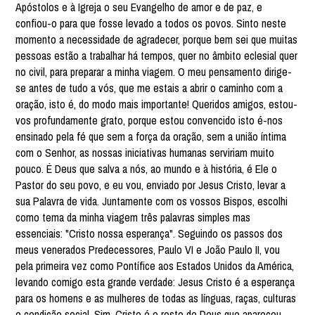
Apóstolos e à Igreja o seu Evangelho de amor e de paz, e
confiou-o para que fosse levado a todos os povos. Sinto neste
momento a necessidade de agradecer, porque bem sei que muitas
pessoas estão a trabalhar há tempos, quer no âmbito eclesial quer
no civil, para preparar a minha viagem. O meu pensamento dirige-
se antes de tudo a vós, que me estais a abrir o caminho com a
oração, isto é, do modo mais importante! Queridos amigos, estou-
vos profundamente grato, porque estou convencido isto é-nos
ensinado pela fé que sem a força da oração, sem a união íntima
com o Senhor, as nossas iniciativas humanas serviriam muito
pouco. É Deus que salva a nós, ao mundo e à história, é Ele o
Pastor do seu povo, e eu vou, enviado por Jesus Cristo, levar a
sua Palavra de vida. Juntamente com os vossos Bispos, escolhi
como tema da minha viagem três palavras simples mas
essenciais: "Cristo nossa esperança". Seguindo os passos dos
meus venerados Predecessores, Paulo VI e João Paulo II, vou
pela primeira vez como Pontífice aos Estados Unidos da América,
levando comigo esta grande verdade: Jesus Cristo é a esperança
para os homens e as mulheres de todas as línguas, raças, culturas
e condição social. Sim, Cristo é o rosto de Deus que apareceu