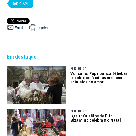
Bento XVI
Em destaque
2018-01-07
Vaticano: Papa batiza 34 bebés
e pede que famílias ensinem
«dialeto» do amor
2018-01-07
Igreja: Cristãos de Rito
Bizantino celebram o Natal