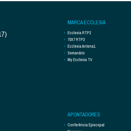
MARCA ECCLESIA
17)
Ecclesia RTP2
70X7 RTP2
Ecclesia Antena1
Semanário
My Ecclesia TV
APONTADORES
Conferência Episcopal