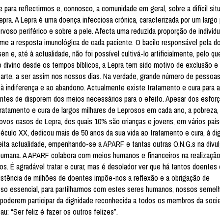
para reflectirmos e, connosco, a comunidade em geral, sobre a difícil si
ra. A Lepra é uma doença infecciosa crónica, caracterizada por um largo
rvoso periférico e sobre a pele. Afecta uma reduzida proporção de indivíd
me a resposta imunológica de cada paciente. O bacilo responsável pela d
 e, até à actualidade, não foi possível cultivá-lo artificialmente, pelo qu
 divino desde os tempos bíblicos, a Lepra tem sido motivo de exclusão e
parte, a ser assim nos nossos dias. Na verdade, grande número de pessoas
 à indiferença e ao abandono. Actualmente existe tratamento e cura para 
entes de disporem dos meios necessários para o efeito. Apesar dos esfor
ratamento e cura de largos milhares de Leprosos em cada ano, a pobreza,
novos casos de Lepra, dos quais 10% são crianças e jovens, em vários paí
culo XX, dedicou mais de 50 anos da sua vida ao tratamento e cura, à dig
ita actualidade, empenhando-se a APARF e tantas outras O.N.G.s na divu
 humana. A APARF colabora com meios humanos e financeiros na realizaçã
os. É agradável tratar e curar, mas é desolador ver que há tantos doentes
istência de milhões de doentes impõe-nos a reflexão e a obrigação de
osso essencial, para partilharmos com estes seres humanos, nossos semel
poderem participar da dignidade reconhecida a todos os membros da soci
: “Ser feliz é fazer os outros felizes”.