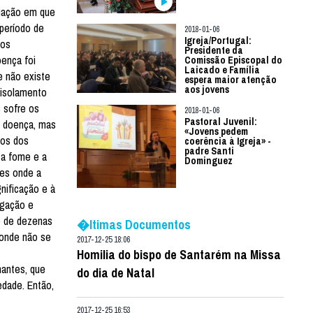
tuação em que
 período de
2018-01-06
Igreja/Portugal:
uos
Presidente da
oença foi
Comissão Episcopal do
Laicado e Família
e não existe
espera maior atenção
aos jovens
 isolamento
 sofre os
2018-01-06
Pastoral Juvenil:
a doença, mas
«Jovens pedem
ços dos
coerência à Igreja» -
padre Santi
 a fome e a
Dominguez
ses onde a
nificação e à
lgação e
o de dezenas
�ltimas Documentos
 onde não se
2017-12-25 18:06
Homilia do bispo de Santarém na Missa
hantes, que
do dia de Natal
edade. Então,
2017-12-25 16:53