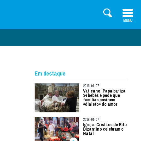
Em destaque
2018-01-07
Vaticano: Papa batiza
34 bebés e pede que
famílias ensinem
«dialeto» do amor
2018-01-07
Igreja: Cristãos de Rito
Bizantino celebram o
Natal