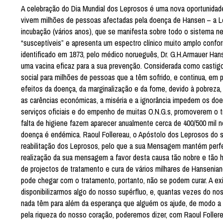
A celebração do Dia Mundial dos Leprosos é uma nova oportunidade 
vivem milhões de pessoas afectadas pela doença de Hansen – a Lep
incubação (vários anos), que se manifesta sobre todo o sistema ne
“susceptíveis” e apresenta um espectro clínico muito amplo confor
identificado em 1873, pelo médico norueguês, Dr. G.H.Armauer Hansen
uma vacina eficaz para a sua prevenção. Considerada como castigo
social para milhões de pessoas que a têm sofrido, e continua, em 
efeitos da doença, da marginalização e da fome, devido à pobreza,
as carências económicas, a miséria e a ignorância impedem os do
serviços oficiais e do empenho de muitas O.N.G.s, promoverem o t
falta de higiene fazem aparecer anualmente cerca de 400/500 mil 
doença é endémica. Raoul Follereau, o Apóstolo dos Leprosos do sé
reabilitação dos Leprosos, pelo que a sua Mensagem mantém perfe
realização da sua mensagem a favor desta causa tão nobre e tão
de projectos de tratamento e cura de vários milhares de Hansenian
pode chegar com o tratamento, portanto, não se podem curar. A ex
disponibilizarmos algo do nosso supérfluo, e, quantas vezes do n
nada têm para além da esperança que alguém os ajude, de modo a 
pela riqueza do nosso coração, poderemos dizer, com Raoul Follereau