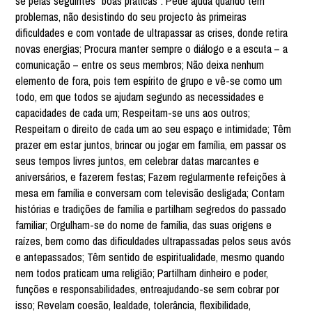
se pelas seguintes “boas práticas”: Pede ajuda quando tem
problemas, não desistindo do seu projecto às primeiras
dificuldades e com vontade de ultrapassar as crises, donde retira
novas energias; Procura manter sempre o diálogo e a escuta – a
comunicação – entre os seus membros; Não deixa nenhum
elemento de fora, pois tem espírito de grupo e vê-se como um
todo, em que todos se ajudam segundo as necessidades e
capacidades de cada um; Respeitam-se uns aos outros;
Respeitam o direito de cada um ao seu espaço e intimidade; Têm
prazer em estar juntos, brincar ou jogar em família, em passar os
seus tempos livres juntos, em celebrar datas marcantes e
aniversários, e fazerem festas; Fazem regularmente refeições à
mesa em família e conversam com televisão desligada; Contam
histórias e tradições de família e partilham segredos do passado
familiar; Orgulham-se do nome de família, das suas origens e
raízes, bem como das dificuldades ultrapassadas pelos seus avós
e antepassados; Têm sentido de espiritualidade, mesmo quando
nem todos praticam uma religião; Partilham dinheiro e poder,
funções e responsabilidades, entreajudando-se sem cobrar por
isso; Revelam coesão, lealdade, tolerância, flexibilidade,