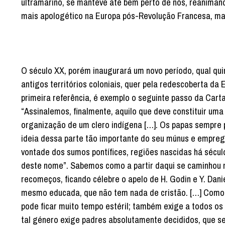
ultramarino, se manteve até bem perto de nós, reanima
mais apologético na Europa pós-Revolução Francesa, ma
O século XX, porém inaugurará um novo período, qual quin
antigos territórios coloniais, quer pela redescoberta d
primeira referência, é exemplo o seguinte passo da Cart
“Assinalemos, finalmente, aquilo que deve constituir uma
organização de um clero indígena […]. Os papas sempre 
ideia dessa parte tão importante do seu múnus e empreg
vontade dos sumos pontífices, regiões nascidas há sécul
deste nome”. Sabemos como a partir daqui se caminhou m
recomeços, ficando célebre o apelo de H. Godin e Y. Dan
mesmo educada, que não tem nada de cristão. […] Como t
pode ficar muito tempo estéril; também exige a todos o
tal género exige padres absolutamente decididos, que s