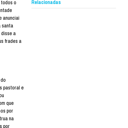
Relacionadas
 todos o
ontade
e anunciai
a santa
 disse a
us frades a
 do
s pastoral e
ou
com que
mos por
trua na
s por