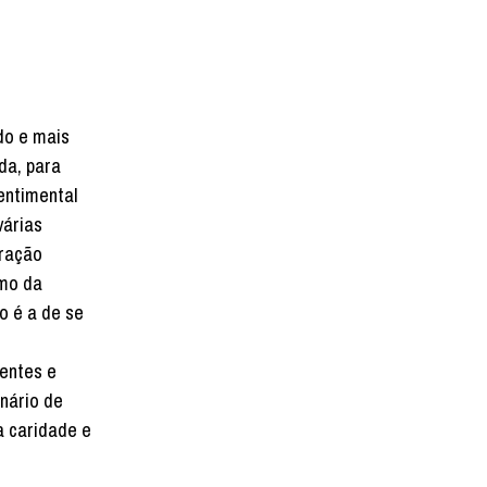
do e mais
da, para
entimental
várias
uração
smo da
o é a de se
ientes e
inário de
a caridade e