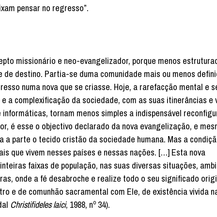
eixam pensar no regresso”.
repto missionário e neo-evangelizador, porque menos estrutura
 e de destino. Partia-se duma comunidade mais ou menos defini
gresso numa nova que se criasse. Hoje, a rarefacção mental e s
e a complexificação da sociedade, com as suas itinerâncias e 
 informáticas, tornam menos simples a indispensável reconfig
 for, é esse o objectivo declarado da nova evangelização, e me
a a parte o tecido cristão da sociedade humana. Mas a condiçã
iais que vivem nesses países e nessas nações. […] Esta nova
inteiras faixas de população, nas suas diversas situações, amb
as, onde a fé desabroche e realize todo o seu significado orig
tro e de comunhão sacramental com Ele, de existência vivida n
dal
Christifideles laici
, 1988, nº 34).