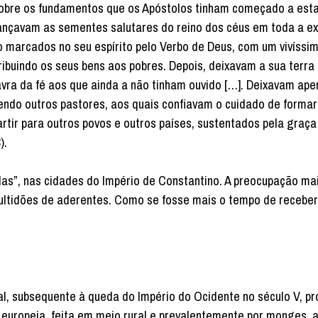
 sobre os fundamentos que os Apóstolos tinham começado a est
ançavam as sementes salutares do reino dos céus em toda a e
ão marcados no seu espírito pelo Verbo de Deus, com um vivíss
ribuindo os seus bens aos pobres. Depois, deixavam a sua terra
avra da fé aos que ainda a não tinham ouvido […]. Deixavam ape
endo outros pastores, aos quais confiavam o cuidado de forma
partir para outros povos e outros países, sustentados pela graça
8).
das”, nas cidades do Império de Constantino. A preocupação mai
ultidões de aderentes. Como se fosse mais o tempo de recebe
l, subsequente à queda do Império do Ocidente no século V, p
europeia, feita em meio rural e prevalentemente por monges, a