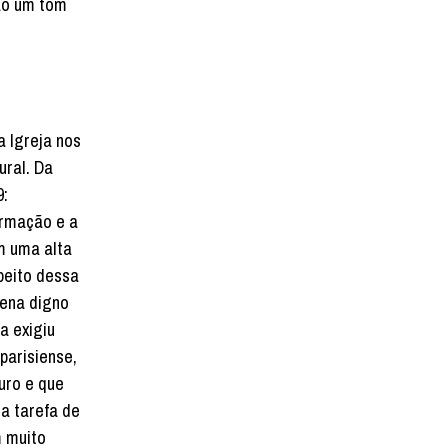
ão um tom
a Igreja nos
ural. Da
9:
ormação e a
m uma alta
peito dessa
gena digno
a exigiu
parisiense,
uro e que
a tarefa de
m muito