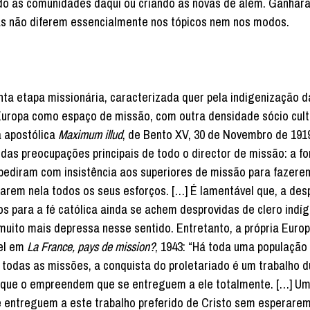
ndo as comunidades daqui ou criando as novas de além. Ganhar
s não diferem essencialmente nos tópicos nem nos modos.
ta etapa missionária, caracterizada quer pela indigenização d
a Europa como espaço de missão, com outra densidade sócio cult
a apostólica
Maximum illud
, de Bento XV, 30 de Novembro de 191
 das preocupações principais de todo o director de missão: a f
pediram com insistência aos superiores de missão para fazere
arem nela todos os seus esforços. […] É lamentável que, a des
os para a fé católica ainda se achem desprovidas de clero indí
uito mais depressa nesse sentido. Entretanto, a própria Europ
iel em
La France
, pays de mission?
, 1943: “Há toda uma população 
odas as missões, a conquista do proletariado é um trabalho d
s que o empreendem que se entreguem a ele totalmente. […] Um
e entreguem a este trabalho preferido de Cristo sem esperare