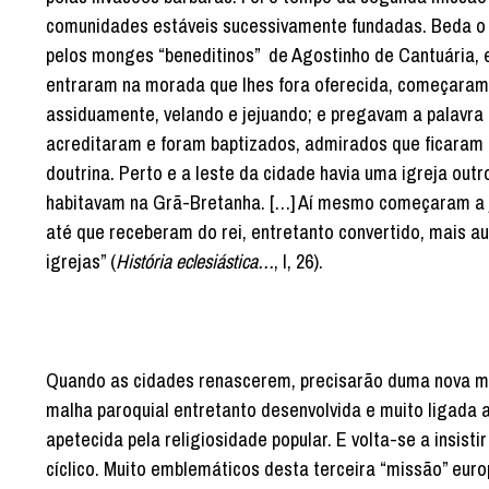
comunidades estáveis sucessivamente fundadas. Beda o Ve
pelos monges “beneditinos” de Agostinho de Cantuária, e
entraram na morada que lhes fora oferecida, começaram a
assiduamente, velando e jejuando; e pregavam a palavra 
acreditaram e foram baptizados, admirados que ficaram 
doutrina. Perto e a leste da cidade havia uma igreja out
habitavam na Grã-Bretanha. […] Aí mesmo começaram a jun
até que receberam do rei, entretanto convertido, mais a
igrejas” (
História eclesiástica…
, I, 26).
Quando as cidades renascerem, precisarão duma nova m
malha paroquial entretanto desenvolvida e muito ligada a
apetecida pela religiosidade popular. E volta-se a insist
cíclico. Muito emblemáticos desta terceira “missão” eur