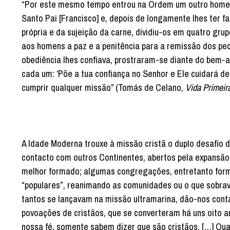
“Por este mesmo tempo entrou na Ordem um outro homem 
Santo Pai [Francisco] e, depois de longamente lhes ter 
própria e da sujeição da carne, dividiu-os em quatro grupo
aos homens a paz e a penitência para a remissão dos pec
obediência lhes confiava, prostraram-se diante do bem-a
cada um: ‘Põe a tua confiança no Senhor e Ele cuidará de
cumprir qualquer missão” (Tomás de Celano,
Vida Primeir
A Idade Moderna trouxe à missão cristã o duplo desafio d
contacto com outros Continentes, abertos pela expansão i
melhor formado; algumas congregações, entretanto for
“populares”, reanimando as comunidades ou o que sobrav
tantos se lançavam na missão ultramarina, dão-nos conta 
povoações de cristãos, que se converteram há uns oito a
nossa fé, somente sabem dizer que são cristãos. […] Qu