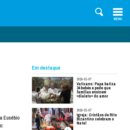
Em destaque
2018-01-07
Vaticano: Papa batiza
34 bebés e pede que
famílias ensinem
«dialeto» do amor
2018-01-07
Igreja: Cristãos de Rito
ia Eusébio
Bizantino celebram o
Natal
o: