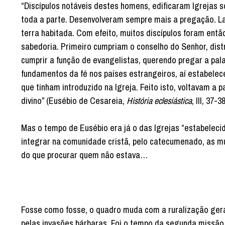
“Discípulos notáveis destes homens, edificaram Igrejas
toda a parte. Desenvolveram sempre mais a pregação. L
terra habitada. Com efeito, muitos discípulos foram ent
sabedoria. Primeiro cumpriam o conselho do Senhor, dist
cumprir a função de evangelistas, querendo pregar a pal
fundamentos da fé nos países estrangeiros, aí estabelec
que tinham introduzido na Igreja. Feito isto, voltavam a 
divino” (Eusébio de Cesareia,
História eclesiástica
, III, 37-3
Mas o tempo de Eusébio era já o das Igrejas “estabeleci
integrar na comunidade cristã, pelo catecumenado, as m
do que procurar quem não estava…
Fosse como fosse, o quadro muda com a ruralização gera
pelas invasões bárbaras. Foi o tempo da segunda missão 