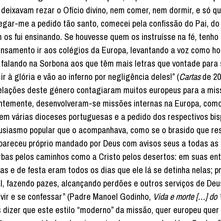
 deixavam rezar o Ofício divino, nem comer, nem dormir, e só q
gar-me a pedido tão santo, comecei pela confissão do Pai, do 
 os fui ensinando. Se houvesse quem os instruísse na fé, tenho 
pensamento ir aos colégios da Europa, levantando a voz como 
s, falando na Sorbona aos que têm mais letras que vontade para
 à glória e vão ao inferno por negligência deles!” (
Cartas
de 20
rpelações deste género contagiaram muitos europeus para a mi
ntemente, desenvolveram-se missões internas na Europa, como
em várias dioceses portuguesas e a pedido dos respectivos bi
entusiasmo popular que o acompanhava, como se o brasido que re
pareceu próprio mandado por Deus com avisos seus a todas as 
bas pelos caminhos como a Cristo pelos desertos: em suas en
s e de festa eram todos os dias que ele lá se detinha nelas; 
l, fazendo pazes, alcançando perdões e outros serviços de Deu
uvir e se confessar” (Padre Manoel Godinho,
Vida e morte […] do 
os dizer que este estilo “moderno” da missão, quer europeu quer