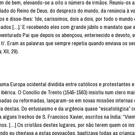
de bem, elevando-se a oito o número de irmãos. Reuniu-os a
falado do Reino de Deus, do desprezo do mundo, da renúncia à v
s e disse-lhes: ‘Ide, caríssimos, dois a dois, por todo o mundo 
ados […].’ E recebendo eles com grande júbilo o mandato que 
venturado Pai que depois os abençoou, enternecido e devoto, e
 ti’. Eram as palavras que sempre repetia quando enviava os se
a
, XII, 29).
uma Europa ocidental dividida entre católicos e protestantes e
bérica. O Concílio de Trento (1545-1563) insistiu num clero mai
madas ou reformadas, lançaram-se em novas missões internas 
a destas. Do entusiasmo e da urgência quase “escatológica” 
alguns trechos de S. Francisco Xavier, escritos na Índia: “Vie
nos. […] Os cristãos destes lugares, por não terem quem os ins
ando eu chegava a estas povoações, baptizava todas as criança