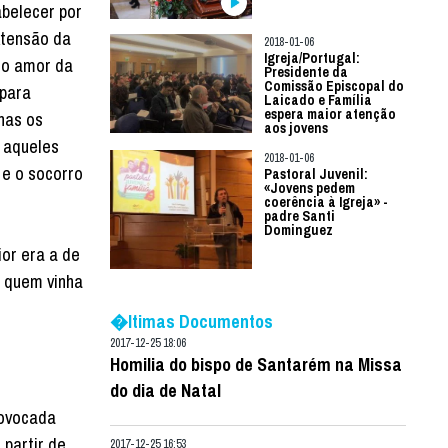
abelecer por
xtensão da
2018-01-06
Igreja/Portugal:
imo amor da
Presidente da
Comissão Episcopal do
 para
Laicado e Família
espera maior atenção
nas os
aos jovens
r aqueles
2018-01-06
 e o socorro
Pastoral Juvenil:
«Jovens pedem
coerência à Igreja» -
padre Santi
Dominguez
or era a de
r quem vinha
�ltimas Documentos
2017-12-25 18:06
Homilia do bispo de Santarém na Missa
do dia de Natal
rovocada
 partir de
2017-12-25 16:53