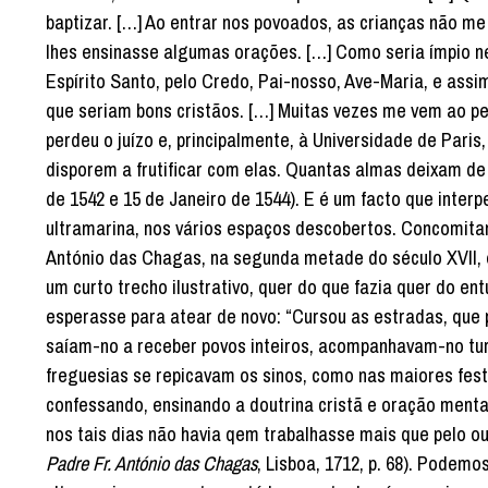
baptizar. […] Ao entrar nos povoados, as crianças não me
lhes ensinasse algumas orações. […] Como seria ímpio ne
Espírito Santo, pelo Credo, Pai-nosso, Ave-Maria, e assim
que seriam bons cristãos. […] Muitas vezes me vem ao 
perdeu o juízo e, principalmente, à Universidade de Pari
disporem a frutificar com elas. Quantas almas deixam de ir
de 1542 e 15 de Janeiro de 1544). E é um facto que inte
ultramarina, nos vários espaços descobertos. Concomita
António das Chagas, na segunda metade do século XVII, 
um curto trecho ilustrativo, quer do que fazia quer do 
esperasse para atear de novo: “Cursou as estradas, que 
saíam-no a receber povos inteiros, acompanhavam-no tur
freguesias se repicavam os sinos, como nas maiores festa
confessando, ensinando a doutrina cristã e oração menta
nos tais dias não havia qem trabalhasse mais que pelo o
Padre Fr. António das Chagas
, Lisboa, 1712, p. 68). Podem