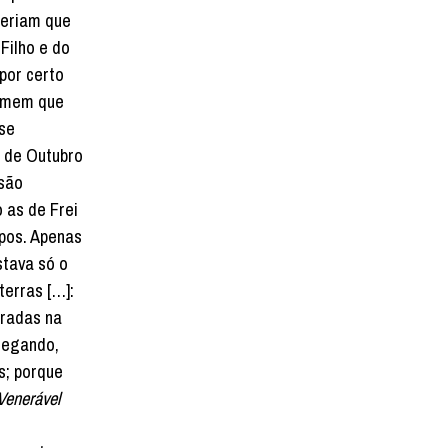
ueriam que
Filho e do
por certo
homem que
 se
 de Outubro
ssão
 as de Frei
spos. Apenas
stava só o
terras […]:
tradas na
pregando,
s; porque
Venerável