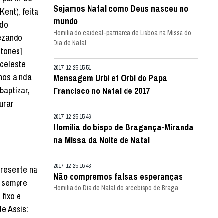
Sejamos Natal como Deus nasceu no
ent), feita
mundo
ndo
Homilia do cardeal-patriarca de Lisboa na Missa do
rezando
Dia de Natal
ctones]
 celeste
2017-12-25 15:51
anos ainda
Mensagem Urbi et Orbi do Papa
baptizar,
Francisco no Natal de 2017
urar
2017-12-25 15:46
Homilia do bispo de Bragança-Miranda
na Missa da Noite de Natal
2017-12-25 15:43
presente na
Não compremos falsas esperanças
, sempre
Homilia do Dia de Natal do arcebispo de Braga
 fixo e
e Assis: