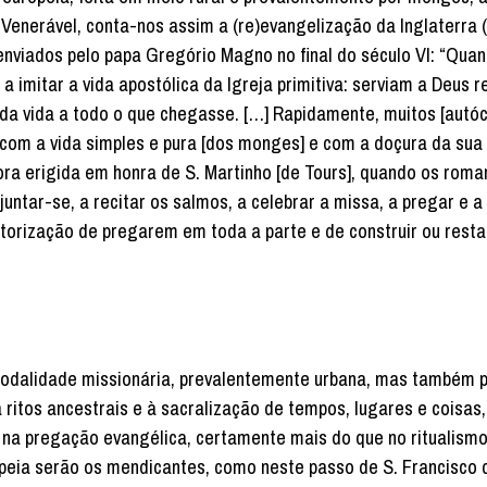
nerável, conta-nos assim a (re)evangelização da Inglaterra (K
nviados pelo papa Gregório Magno no final do século VI: “Qua
 imitar a vida apostólica da Igreja primitiva: serviam a Deus 
da vida a todo o que chegasse. […] Rapidamente, muitos [autó
com a vida simples e pura [dos monges] e com a doçura da sua
rora erigida em honra de S. Martinho [de Tours], quando os rom
tar-se, a recitar os salmos, a celebrar a missa, a pregar e a 
utorização de pregarem em toda a parte e de construir ou resta
odalidade missionária, prevalentemente urbana, mas também 
 ritos ancestrais e à sacralização de tempos, lugares e coisas
ir na pregação evangélica, certamente mais do que no ritualismo
opeia serão os mendicantes, como neste passo de S. Francisco d