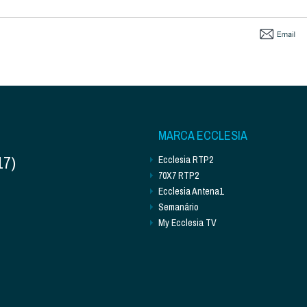
MARCA ECCLESIA
17)
Ecclesia RTP2
70X7 RTP2
Ecclesia Antena1
Semanário
My Ecclesia TV