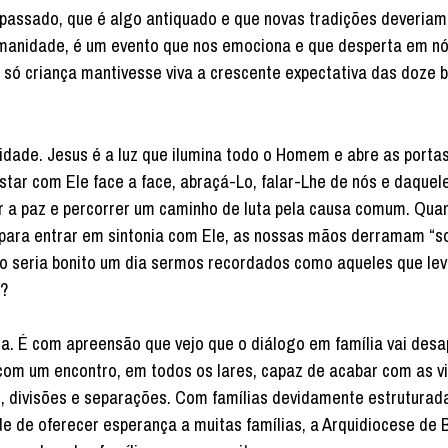
 passado, que é algo antiquado e que novas tradições deveriam
umanidade, é um evento que nos emociona e que desperta em n
 só criança mantivesse viva a crescente expectativa das doze 
dade. Jesus é a luz que ilumina todo o Homem e abre as porta
tar com Ele face a face, abraçá-Lo, falar-Lhe de nós e daquel
ar a paz e percorrer um caminho de luta pela causa comum. Qua
 para entrar em sintonia com Ele, as nossas mãos derramam “s
Não seria bonito um dia sermos recordados como aqueles que le
e?
lia. É com apreensão que vejo que o diálogo em família vai des
m um encontro, em todos os lares, capaz de acabar com as vi
s, divisões e separações. Com famílias devidamente estruturad
de oferecer esperança a muitas famílias, a Arquidiocese de 