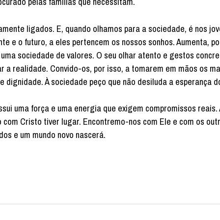
ocurado pelas famílias que necessitam.
mente ligados. E, quando olhamos para a sociedade, é nos jo
te e o futuro, a eles pertencem os nossos sonhos. Aumenta, por
 uma sociedade de valores. O seu olhar atento e gestos concr
r a realidade. Convido-os, por isso, a tomarem em mãos os mai
e dignidade. À sociedade peço que não desiluda a esperança do
ssui uma força e uma energia que exigem compromissos reais. 
ro com Cristo tiver lugar. Encontremo-nos com Ele e com os out
odos e um mundo novo nascerá.