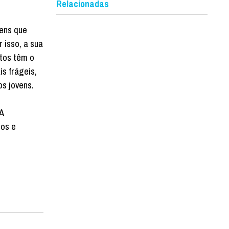
Relacionadas
vens que
 isso, a sua
etos têm o
s frágeis,
s jovens.
A
ros e