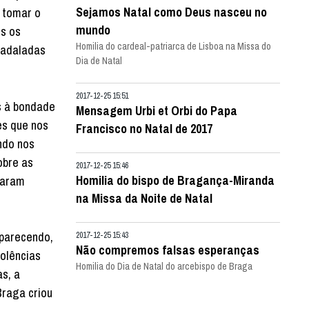
Sejamos Natal como Deus nasceu no
 tomar o
mundo
ós os
Homilia do cardeal-patriarca de Lisboa na Missa do
badaladas
Dia de Natal
2017-12-25 15:51
s à bondade
Mensagem Urbi et Orbi do Papa
es que nos
Francisco no Natal de 2017
ndo nos
obre as
2017-12-25 15:46
Homilia do bispo de Bragança-Miranda
varam
na Missa da Noite de Natal
aparecendo,
2017-12-25 15:43
Não compremos falsas esperanças
olências
Homilia do Dia de Natal do arcebispo de Braga
as, a
Braga criou