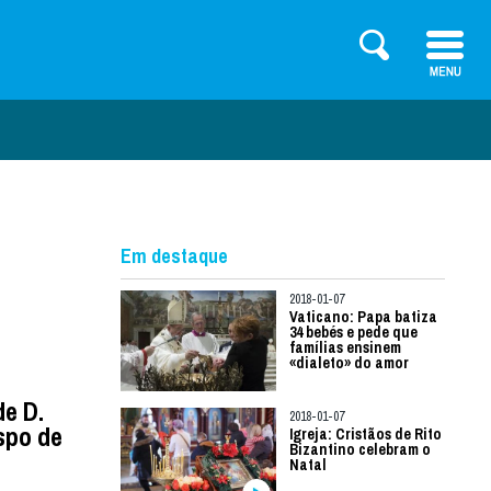
Em destaque
2018-01-07
Vaticano: Papa batiza
34 bebés e pede que
famílias ensinem
«dialeto» do amor
e D.
2018-01-07
spo de
Igreja: Cristãos de Rito
Bizantino celebram o
Natal