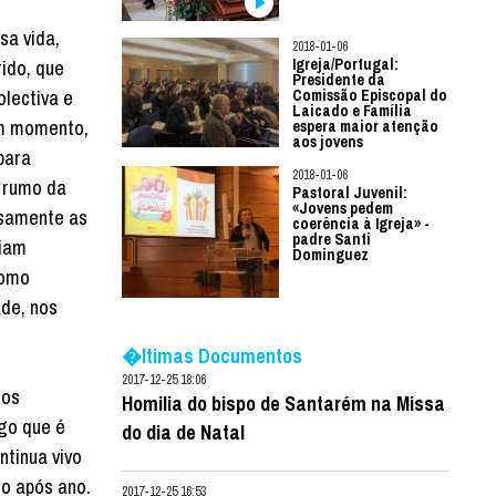
sa vida,
2018-01-06
rido, que
Igreja/Portugal:
Presidente da
lectiva e
Comissão Episcopal do
Laicado e Família
um momento,
espera maior atenção
aos jovens
para
2018-01-06
 rumo da
Pastoral Juvenil:
«Jovens pedem
isamente as
coerência à Igreja» -
padre Santi
riam
Dominguez
como
de, nos
�ltimas Documentos
2017-12-25 18:06
dos
Homilia do bispo de Santarém na Missa
go que é
do dia de Natal
tinua vivo
no após ano.
2017-12-25 16:53